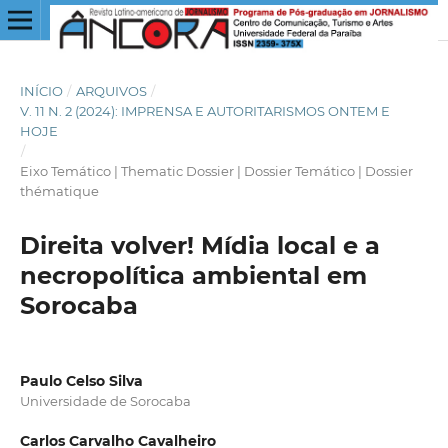
INÍCIO
/
ARQUIVOS
/
V. 11 N. 2 (2024): IMPRENSA E AUTORITARISMOS ONTEM E
HOJE
/
Eixo Temático | Thematic Dossier | Dossier Temático | Dossier
thématique
Direita volver! Mídia local e a
necropolítica ambiental em
Sorocaba
Paulo Celso Silva
Universidade de Sorocaba
Carlos Carvalho Cavalheiro