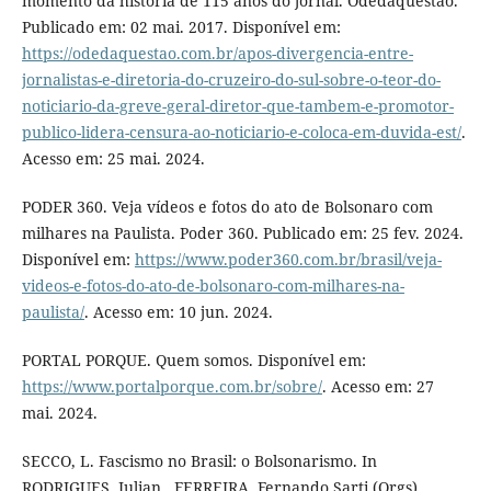
momento da história de 115 anos do jornal. Odedaquestão.
Publicado em: 02 mai. 2017. Disponível em:
https://odedaquestao.com.br/apos-divergencia-entre-
jornalistas-e-diretoria-do-cruzeiro-do-sul-sobre-o-teor-do-
noticiario-da-greve-geral-diretor-que-tambem-e-promotor-
publico-lidera-censura-ao-noticiario-e-coloca-em-duvida-est/
.
Acesso em: 25 mai. 2024.
PODER 360. Veja vídeos e fotos do ato de Bolsonaro com
milhares na Paulista. Poder 360. Publicado em: 25 fev. 2024.
Disponível em:
https://www.poder360.com.br/brasil/veja-
videos-e-fotos-do-ato-de-bolsonaro-com-milhares-na-
paulista/
. Acesso em: 10 jun. 2024.
PORTAL PORQUE. Quem somos. Disponível em:
https://www.portalporque.com.br/sobre/
. Acesso em: 27
mai. 2024.
SECCO, L. Fascismo no Brasil: o Bolsonarismo. In
RODRIGUES, Julian., FERREIRA, Fernando Sarti (Orgs).