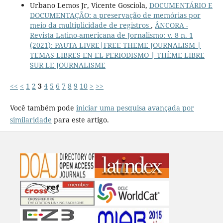
Urbano Lemos Jr, Vicente Gosciola,
DOCUMENTÁRIO E
DOCUMENTAÇÃO: a preservação de memórias por
meio da multiplicidade de registros
,
ÂNCORA -
Revista Latino-americana de Jornalismo: v. 8 n. 1
(2021): PAUTA LIVRE|FREE THEME JOURNALISM |
TEMAS LIBRES EN EL PERIODISMO | THÈME LIBRE
SUR LE JOURNALISME
<<
<
1
2
3
4
5
6
7
8
9
10
>
>>
Você também pode
iniciar uma pesquisa avançada por
similaridade
para este artigo.