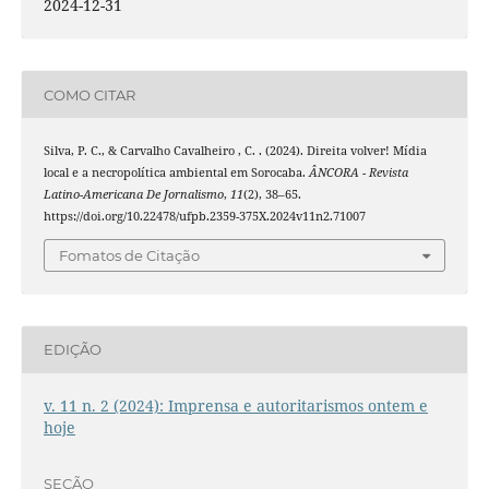
2024-12-31
COMO CITAR
Silva, P. C., & Carvalho Cavalheiro , C. . (2024). Direita volver! Mídia
local e a necropolítica ambiental em Sorocaba.
ÂNCORA - Revista
Latino-Americana De Jornalismo
,
11
(2), 38–65.
https://doi.org/10.22478/ufpb.2359-375X.2024v11n2.71007
Fomatos de Citação
EDIÇÃO
v. 11 n. 2 (2024): Imprensa e autoritarismos ontem e
hoje
SEÇÃO