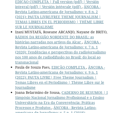
EDIÇÃO COMPLETA | Full version (pdf) | Versión
integral (pdf) | Versión intégrale (pdf)
,
ÂNCORA -
Revista Latino-americana de Jornalismo: v. 8 n. 2
(2021): PAUTA LIVRE/FREE THEME JOURNALISM |
TEMAS LIBRES EN EL PERIODISMO | THÈME LIBRE
SUR LE JOURNALISME
Izani MUSTAFÁ, Roseane ARCANJO, Nayane de BRITO,
RÁDIOS DA REGIÃO NORDESTE DO BRASIL: as
histórias narradas nos artigos da Alcar
,
ÂNCORA -
Revista Latino-americana de Jornalismo: v. 7 n. 1
(2020): Tendências e perspectivas do radiojornalismo
nos 100 anos de radiodifusão no Brasil: do local ao
transnacional
Paula de Souza Paes,
EDIÇÃO COMPLETA
,
ÂNCORA -
Revista Latino-americana de Jornalismo: v. 9 n. 1
(2022): PAUTA LIVRE| Free Theme Journalism |
Temas Libres en el Periodismo | Thème Libre sur le
Journalisme
Joana Belarmino de Sousa,
CADERNO DE RESUMOS | I
Simpósio Nacional Jornalismo Profissional e o Ensino
Universitário na Era da Convergência: Práticas
Processos e Produtos
,
ÂNCORA - Revista Latino-
americana de Jornalismo: v. 5 n. 1 (2018):