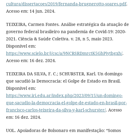
cultura/dissertacoes/2019/fernanda-brugnerotto-soares.pdf
.
Acesso em: 14 jun. 2024.
TEIXEIRA, Carmen Fontes. Análise estratégica da atuação de
governo federal brasileiro na pandemia de Covid-19: 2020-
2021. Ciência & Saúde Coletiva. v. 28, n 5, maio 2023.
Disponível em:
https://www.scielo.br/j/csc/a/9NCRSRDmrctK5GhPjytbgxh/
.
Acesso em: 16 dez. 2024.
TEIXEIRA DA SILVA, F. C.; SCHURSTER, Karl. Un domingo
que sacudió la Democracia: el Golpe de Estado en Brasil.
Disponível em:
https://www.iri.edu.ar/index.php/2023/09/15/un-domingo-
que-sacudio-la-democracia-el-golpe-de-estado-en-brasil-por-
francisco-carlos-teixeira-da-silva-y-karl-schurster/
. Acesso
em: 16 dez. 2024.
UOL. Apoiadoras de Bolsonaro em manifestação: “Somos