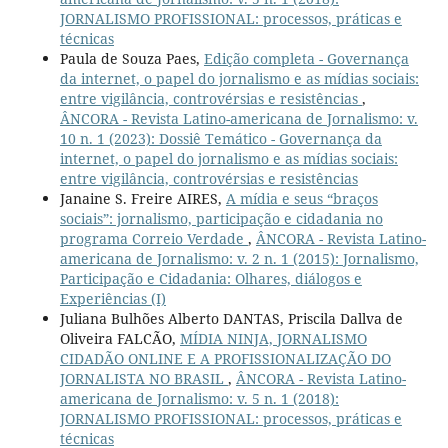
JORNALISMO PROFISSIONAL: processos, práticas e
técnicas
Paula de Souza Paes,
Edição completa - Governança
da internet, o papel do jornalismo e as mídias sociais:
entre vigilância, controvérsias e resistências
,
ÂNCORA - Revista Latino-americana de Jornalismo: v.
10 n. 1 (2023): Dossiê Temático - Governança da
internet, o papel do jornalismo e as mídias sociais:
entre vigilância, controvérsias e resistências
Janaine S. Freire AIRES,
A mídia e seus “braços
sociais”: jornalismo, participação e cidadania no
programa Correio Verdade
,
ÂNCORA - Revista Latino-
americana de Jornalismo: v. 2 n. 1 (2015): Jornalismo,
Participação e Cidadania: Olhares, diálogos e
Experiências (I)
Juliana Bulhões Alberto DANTAS, Priscila Dallva de
Oliveira FALCÃO,
MÍDIA NINJA, JORNALISMO
CIDADÃO ONLINE E A PROFISSIONALIZAÇÃO DO
JORNALISTA NO BRASIL
,
ÂNCORA - Revista Latino-
americana de Jornalismo: v. 5 n. 1 (2018):
JORNALISMO PROFISSIONAL: processos, práticas e
técnicas