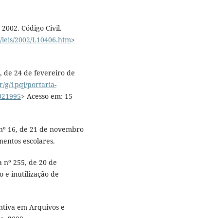
 2002. Código Civil.
l/leis/2002/L10406.htm
>
4, de 24 de fevereiro de
r/g/1pqj/portaria-
4021995
> Acesso em: 15
 nº 16, de 21 de novembro
entos escolares.
a nº 255, de 20 de
e inutilização de
tiva em Arquivos e