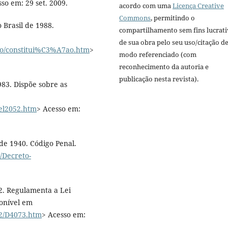
so em: 29 set. 2009.
acordo com uma
Licença Creative
Commons
, permitindo o
 Brasil de 1988.
compartilhamento sem fins lucrat
de sua obra pelo seu uso/citação d
icao/constitui%C3%A7ao.htm
>
modo referenciado (com
reconhecimento da autoria e
publicação nesta revista).
983. Dispõe sobre as
Del2052.htm
> Acesso em:
 de 1940. Código Penal.
l/Decreto-
02. Regulamenta a Lei
ponível em
02/D4073.htm
> Acesso em: