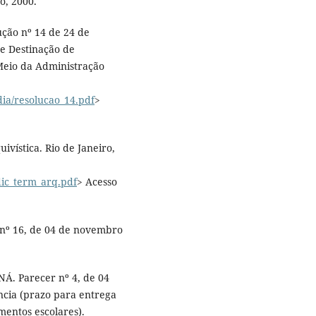
o, 2000.
ção nº 14 de 24 de
 e Destinação de
Meio da Administração
ia/resolucao_14.pdf
>
ivística. Rio de Janeiro,
dic_term_arq.pdf
> Acesso
 16, de 04 de novembro
 Parecer nº 4, de 04
ncia (prazo para entrega
entos escolares).