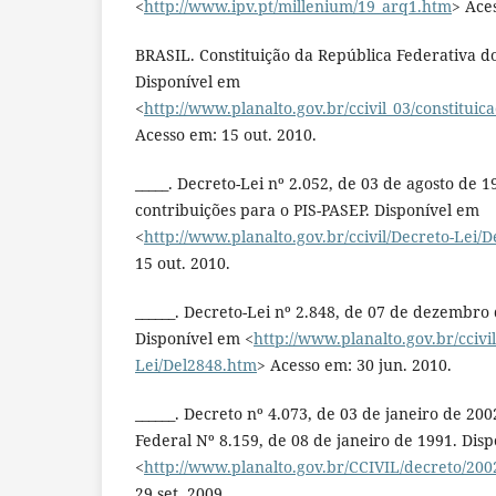
<
http://www.ipv.pt/millenium/19_arq1.htm
> Aces
BRASIL. Constituição da República Federativa do
Disponível em
<
http://www.planalto.gov.br/ccivil_03/constitu
Acesso em: 15 out. 2010.
_____. Decreto-Lei nº 2.052, de 03 de agosto de 1
contribuições para o PIS-PASEP. Disponível em
<
http://www.planalto.gov.br/ccivil/Decreto-Lei/
15 out. 2010.
______. Decreto-Lei nº 2.848, de 07 de dezembro
Disponível em <
http://www.planalto.gov.br/ccivi
Lei/Del2848.htm
> Acesso em: 30 jun. 2010.
______. Decreto nº 4.073, de 03 de janeiro de 20
Federal Nº 8.159, de 08 de janeiro de 1991. Dis
<
http://www.planalto.gov.br/CCIVIL/decreto/20
29 set. 2009.