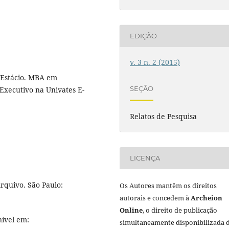
EDIÇÃO
v. 3 n. 2 (2015)
/ Estácio. MBA em
SEÇÃO
 Executivo na Univates E-
Relatos de Pesquisa
LICENÇA
quivo. São Paulo:
Os Autores mantêm os direitos
autorais e concedem à
Archeion
Online
, o direito de publicação
nível em:
simultaneamente disponibilizada 