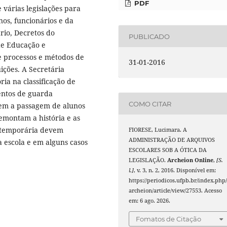
PDF
várias legislações para
os, funcionários e da
ário, Decretos do
PUBLICADO
de Educação e
e processos e métodos de
31-01-2016
ições. A Secretária
ia na classificação de
entos de guarda
COMO CITAR
em a passagem de alunos
remontam a história e as
a temporária devem
FIORESE, Lucimara. A
ADMINISTRAÇÃO DE ARQUIVOS
 escola e em alguns casos
ESCOLARES SOB A ÓTICA DA
LEGISLAÇÃO.
Archeion Online
,
[S.
l.]
, v. 3, n. 2, 2016. Disponível em:
https://periodicos.ufpb.br/index.php
archeion/article/view/27553. Acesso
em: 6 ago. 2026.
Fomatos de Citação