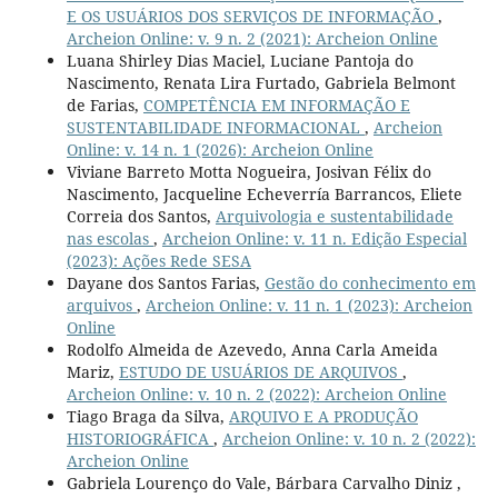
E OS USUÁRIOS DOS SERVIÇOS DE INFORMAÇÃO
,
Archeion Online: v. 9 n. 2 (2021): Archeion Online
Luana Shirley Dias Maciel, Luciane Pantoja do
Nascimento, Renata Lira Furtado, Gabriela Belmont
de Farias,
COMPETÊNCIA EM INFORMAÇÃO E
SUSTENTABILIDADE INFORMACIONAL
,
Archeion
Online: v. 14 n. 1 (2026): Archeion Online
Viviane Barreto Motta Nogueira, Josivan Félix do
Nascimento, Jacqueline Echeverría Barrancos, Eliete
Correia dos Santos,
Arquivologia e sustentabilidade
nas escolas
,
Archeion Online: v. 11 n. Edição Especial
(2023): Ações Rede SESA
Dayane dos Santos Farias,
Gestão do conhecimento em
arquivos
,
Archeion Online: v. 11 n. 1 (2023): Archeion
Online
Rodolfo Almeida de Azevedo, Anna Carla Ameida
Mariz,
ESTUDO DE USUÁRIOS DE ARQUIVOS
,
Archeion Online: v. 10 n. 2 (2022): Archeion Online
Tiago Braga da Silva,
ARQUIVO E A PRODUÇÃO
HISTORIOGRÁFICA
,
Archeion Online: v. 10 n. 2 (2022):
Archeion Online
Gabriela Lourenço do Vale, Bárbara Carvalho Diniz ,