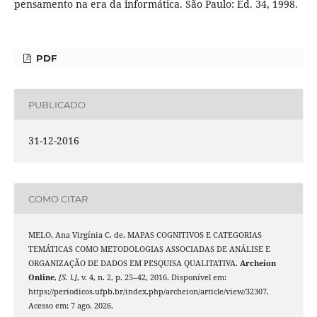
pensamento na era da informática. São Paulo: Ed. 34, 1998.
PDF
PUBLICADO
31-12-2016
COMO CITAR
MELO, Ana Virgínia C. de. MAPAS COGNITIVOS E CATEGORIAS
TEMÁTICAS COMO METODOLOGIAS ASSOCIADAS DE ANÁLISE E
ORGANIZAÇÃO DE DADOS EM PESQUISA QUALITATIVA.
Archeion
Online
,
[S. l.]
, v. 4, n. 2, p. 25–42, 2016. Disponível em:
https://periodicos.ufpb.br/index.php/archeion/article/view/32307.
Acesso em: 7 ago. 2026.