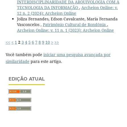
INTERDISCIPLINARIDADE DA ARQUIVOLOGIA COM A
TECNOLOGIA DA INFORMAÇÃO
,
Archeion Online: v.
12 n. 2 (2024): Archeion Online
Joliza Fernandes, Edson Cavalcante, Maria Fernanda
Vasconcelos ,
Patrimônio Cultural de Rondônia
,
Archeion Online: v. 11 n. 1 (2023): Archeion Online
<<
<
1
2
3
4
5
6
7
8
9
10
>
>>
Você também pode
iniciar uma pesquisa avançada por
similaridade
para este artigo.
EDIÇÃO ATUAL