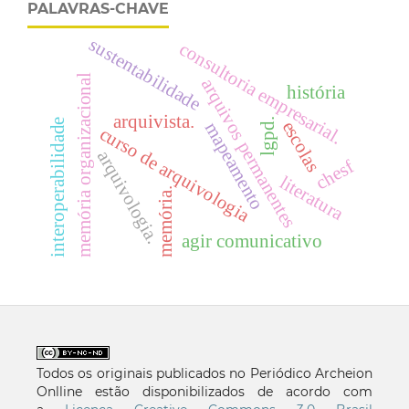
PALAVRAS-CHAVE
sustentabilidade
consultoria empresarial.
memória organizacional
arquivos permanentes
história
arquivista.
lgpd.
interoperabilidade
escolas
mapeamento
curso de arquivologia
arquivologia.
chesf
literatura
memória.
agir comunicativo
Todos os originais publicados no Periódico Archeion
Onlline estão disponibilizados de acordo com