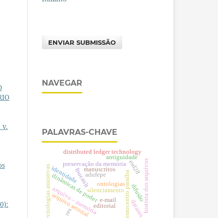
ENVIAR SUBMISSÃO
NAVEGAR
O
RIO
 v.
PALAVRAS-CHAVE
distributed ledger technology
antiguidade
história dos arquivos
esd28
preservação da memória
os
tecnologias assistivas
identidade
manuscritos
foucault
hemocentro paraíba
adufepe
dinâmicas de poder
ontologias
difusão
arquivo – memória
silenciamento
arquivo setorial
e-mail
datasus
0):
editorial
res