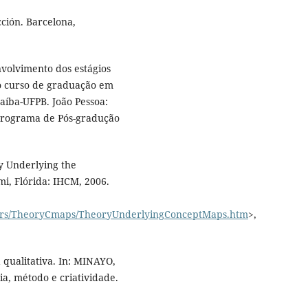
cción. Barcelona,
volvimento dos estágios
o curso de graduação em
aíba-UFPB. João Pessoa:
 Programa de Pós-gradução
y Underlying the
i, Flórida: IHCM, 2006.
apers/TheoryCmaps/TheoryUnderlyingConceptMaps.htm
>,
qualitativa. In: MINAYO,
ria, método e criatividade.