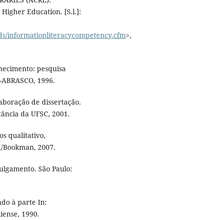
igher Education. [S.l.]:
rds/informationliteracycompetency.cfm
>,
hecimento: pesquisa
C-ABRASCO, 1996.
aboração de dissertação.
stância da UFSC, 2001.
s qualitativo,
ed/Bookman, 2007.
 julgamento. São Paulo:
do à parte In:
liense, 1990.