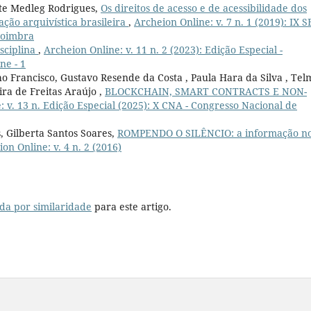
ete Medleg Rodrigues,
Os direitos de acesso e de acessibilidade dos
ação arquivística brasileira
,
Archeion Online: v. 7 n. 1 (2019): IX S
Coimbra
isciplina
,
Archeion Online: v. 11 n. 2 (2023): Edição Especial -
ne - 1
o Francisco, Gustavo Resende da Costa , Paula Hara da Silva , Tel
ra de Freitas Araújo ,
BLOCKCHAIN, SMART CONTRACTS E NON-
: v. 13 n. Edição Especial (2025): X CNA - Congresso Nacional de
s, Gilberta Santos Soares,
ROMPENDO O SILÊNCIO: a informação n
on Online: v. 4 n. 2 (2016)
da por similaridade
para este artigo.