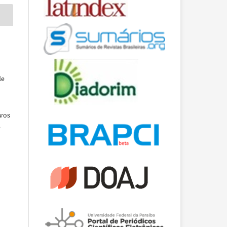
de
ivos
e