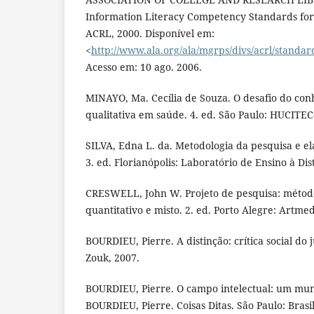
Information Literacy Competency Standards for H
ACRL, 2000. Disponível em:
<
http://www.ala.org/ala/mgrps/divs/acrl/standa
Acesso em: 10 ago. 2006.
MINAYO, Ma. Cecília de Souza. O desafio do con
qualitativa em saúde. 4. ed. São Paulo: HUCITE
SILVA, Edna L. da. Metodologia da pesquisa e el
3. ed. Florianópolis: Laboratório de Ensino à Di
CRESWELL, John W. Projeto de pesquisa: método
quantitativo e misto. 2. ed. Porto Alegre: Artm
BOURDIEU, Pierre. A distinção: crítica social do
Zouk, 2007.
BOURDIEU, Pierre. O campo intelectual: um mun
BOURDIEU, Pierre. Coisas Ditas. São Paulo: Brasi