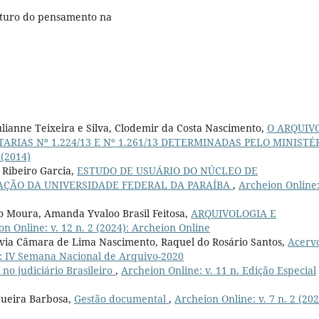
 futuro do pensamento na
ulianne Teixeira e Silva, Clodemir da Costa Nascimento,
O ARQUIV
RIAS Nº 1.224/13 E Nº 1.261/13 DETERMINADAS PELO MINISTÉ
 (2014)
i Ribeiro Garcia,
ESTUDO DE USUÁRIO DO NÚCLEO DE
ÇÃO DA UNIVERSIDADE FEDERAL DA PARAÍBA
,
Archeion Online:
o Moura, Amanda Yvaloo Brasil Feitosa,
ARQUIVOLOGIA E
n Online: v. 12 n. 2 (2024): Archeion Online
ávia Câmara de Lima Nascimento, Raquel do Rosário Santos,
Acerv
0): IV Semana Nacional de Arquivo-2020
 no judiciário Brasileiro
,
Archeion Online: v. 11 n. Edição Especial
gueira Barbosa,
Gestão documental
,
Archeion Online: v. 7 n. 2 (202