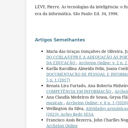
LÉVY, Pierre. As tecnologias da inteligência: o
era da informática. São Paulo: Ed. 34, 1998.
Artigos Semelhantes
Maria das Graças Gonçalves de Oliveira, J
DO CCHLA/UFPB E A ADEQUAÇÃO ÀS PORTA
DA EDUCAÇÃO
,
Archeion Online: v. 2 n. 2
Karlla Karollina Almeida Felix, Joana Coel
DOCUMENTAÇÃO DE PESSOAL E INFORMA
5 n. 1 (2017)
Renata Lira Furtado, Ana Roberta Pinheir
COMPETÊNCIA EM INFORMAÇÃO
,
Archeio
Ana Claudia Medeiros de Sousa, Geysa Fl
musicais
,
Archeion Online: v. 8 n. 1 (202
Wellington da Silva,
Atividades arquísticas
(2023): Ações Rede SESA
Francisco Assis Bezerra, John Charlles No
Archeion Online