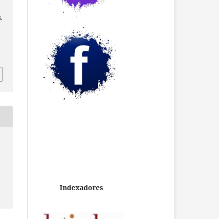
6.
/
Indexadores