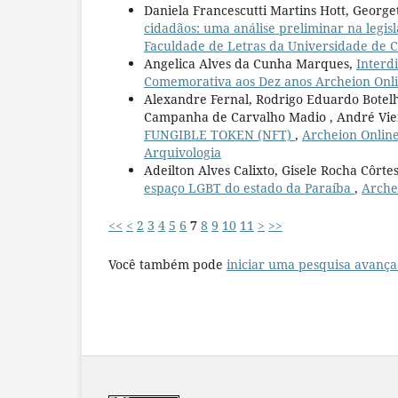
Daniela Francescutti Martins Hott, Georg
cidadãos: uma análise preliminar na legisl
Faculdade de Letras da Universidade de 
Angelica Alves da Cunha Marques,
Interd
Comemorativa aos Dez anos Archeion Onli
Alexandre Fernal, Rodrigo Eduardo Botelh
Campanha de Carvalho Madio , André Viei
FUNGIBLE TOKEN (NFT)
,
Archeion Online
Arquivologia
Adeilton Alves Calixto, Gisele Rocha Côrte
espaço LGBT do estado da Paraíba
,
Archei
<<
<
2
3
4
5
6
7
8
9
10
11
>
>>
Você também pode
iniciar uma pesquisa avança