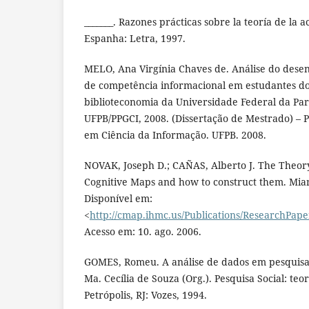
_______. Razones prácticas sobre la teoría de la a
Espanha: Letra, 1997.
MELO, Ana Virgínia Chaves de. Análise do desen
de competência informacional em estudantes d
biblioteconomia da Universidade Federal da Par
UFPB/PPGCI, 2008. (Dissertação de Mestrado) –
em Ciência da Informação. UFPB. 2008.
NOVAK, Joseph D.; CAÑAS, Alberto J. The Theor
Cognitive Maps and how to construct them. Miam
Disponível em:
<
http://cmap.ihmc.us/Publications/ResearchP
Acesso em: 10. ago. 2006.
GOMES, Romeu. A análise de dados em pesquisa 
Ma. Cecília de Souza (Org.). Pesquisa Social: teo
Petrópolis, RJ: Vozes, 1994.