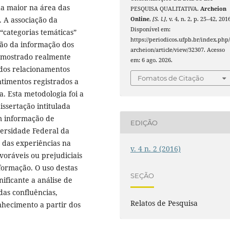
nda maior na área das
PESQUISA QUALITATIVA.
Archeion
. A associação da
Online
,
[S. l.]
, v. 4, n. 2, p. 25–42, 201
Disponível em:
categorias temáticas”
https://periodicos.ufpb.br/index.php
ão da informação dos
archeion/article/view/32307. Acesso
 mostrado realmente
em: 6 ago. 2026.
 dos relacionamentos
Fomatos de Citação
ntimentos registrados a
a. Esta metodologia foi a
issertação intitulada
m informação de
EDIÇÃO
versidade Federal da
o das experiências na
v. 4 n. 2 (2016)
voráveis ou prejudiciais
ormação. O uso destas
SEÇÃO
ificante a análise de
as confluências,
Relatos de Pesquisa
nhecimento a partir dos