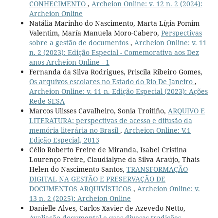
CONHECIMENTO
,
Archeion Online: v. 12 n. 2 (2024):
Archeion Online
Natália Marinho do Nascimento, Marta Lígia Pomim
Valentim, María Manuela Moro-Cabero,
Perspectivas
sobre a gestão de documentos
,
Archeion Online: v. 11
n. 2 (2023): Edição Especial - Comemorativa aos Dez
anos Archeion Online - 1
Fernanda da Silva Rodrigues, Priscila Ribeiro Gomes,
Os arquivos escolares no Estado do Rio De Janeiro
,
Archeion Online: v. 11 n. Edição Especial (2023): Ações
Rede SESA
Marcos Ulisses Cavalheiro, Sonia Troitiño,
ARQUIVO E
LITERATURA: perspectivas de acesso e difusão da
memória literária no Brasil
,
Archeion Online: V.1
Edição Especial, 2013
Célio Roberto Freire de Miranda, Isabel Cristina
Lourenço Freire, Claudialyne da Silva Araújo, Thais
Helen do Nascimento Santos,
TRANSFORMAÇÃO
DIGITAL NA GESTÃO E PRESERVAÇÃO DE
DOCUMENTOS ARQUIVÍSTICOS
,
Archeion Online: v.
13 n. 2 (2025): Archeion Online
Danielle Alves, Carlos Xavier de Azevedo Netto,
Avaliação documental e suas divesas tradições
,