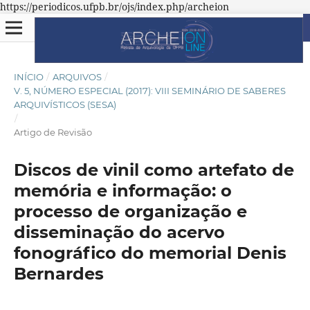
https://periodicos.ufpb.br/ojs/index.php/archeion
INÍCIO
/
ARQUIVOS
/
V. 5, NÚMERO ESPECIAL (2017): VIII SEMINÁRIO DE SABERES
ARQUIVÍSTICOS (SESA)
/
Artigo de Revisão
Discos de vinil como artefato de
memória e informação: o
processo de organização e
disseminação do acervo
fonográfico do memorial Denis
Bernardes