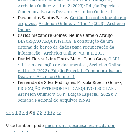
Archeion Online: v. 11 n. 2 (2023): Edição Especial -
Comemorativa aos Dez anos Archeion Online - 1
Dayane dos Santos Farias,
Gestão do conhecimento em
arquivos
,
Archeion Online: v. 11 n. 1 (2023): Archeion
Online
Carlos Alexandre Gomes, Nelma Camêlo Araújo,
DESCRIÇÃO ARQUIVÍSTICA: a construção de um
sistema de banco de dados para recuperação da
informação
,
Archeion Online: V.3, n.1, 2015
Daniel Flores, Ívina Flores Melo , Tania Gava,
O SEI
4.1.1 e a avaliação de documentos
,
Archeion Online:
v. 11 n. 2 (2023): Edição Especial - Comemorativa aos
Dez anos Archeion Online - 1
Fernanda da Silva Rodrigues, Priscila Ribeiro Gomes,
EDUCAÇÃO PATRIMONIAL E ARQUIVO ESCOLAR
,
Archeion Online: v. 10 n. Edição Especial (2022): V
Semana Nacional de Arquivos (SNA)
<<
<
1
2
3
4
5
6
7
8
9
10
>
>>
Você também pode
iniciar uma pesquisa avançada por