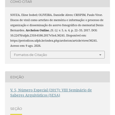
COMO CITAR
SOUZA, Eline Isobel; OLIVEIRA, Danielle Alves; CRISPIM, Paulo Vitor.
Discos de vinil como artefato de memória e informação: o processo de
organização e disseminação do acervo fonográfico do memorial Denis
Bernardes.
Archeion Online
,
[S. l.]
, v. 5, n. 4, p. 22–33, 2017. DOI:
10.22478/ufpb.2318-6186.2017v5n4.36241. Disponível em:
https://periodicos.ufpb.br/index.php/archeion/article/view/36241.
Acesso em: 9 ago. 2026.
Fomatos de Citação
EDIÇÃO
V. 5, Número Especial (2017): VIII Seminário de
Saberes Arquivísticos (SESA)
SEÇÃO