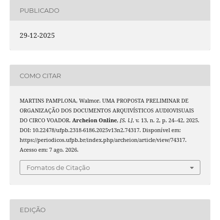
PUBLICADO
29-12-2025
COMO CITAR
MARTINS PAMPLONA, Walmor. UMA PROPOSTA PRELIMINAR DE
ORGANIZAÇÃO DOS DOCUMENTOS ARQUIVÍSTICOS AUDIOVISUAIS
DO CIRCO VOADOR.
Archeion Online
,
[S. l.]
, v. 13, n. 2, p. 24–42, 2025.
DOI: 10.22478/ufpb.2318-6186.2025v13n2.74317. Disponível em:
https://periodicos.ufpb.br/index.php/archeion/article/view/74317.
Acesso em: 7 ago. 2026.
Fomatos de Citação
EDIÇÃO