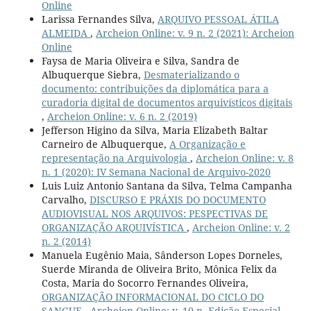
Online
Larissa Fernandes Silva,
ARQUIVO PESSOAL ÁTILA
ALMEIDA
,
Archeion Online: v. 9 n. 2 (2021): Archeion
Online
Faysa de Maria Oliveira e Silva, Sandra de
Albuquerque Siebra,
Desmaterializando o
documento: contribuições da diplomática para a
curadoria digital de documentos arquivísticos digitais
,
Archeion Online: v. 6 n. 2 (2019)
Jefferson Higino da Silva, Maria Elizabeth Baltar
Carneiro de Albuquerque,
A Organização e
representação na Arquivologia
,
Archeion Online: v. 8
n. 1 (2020): IV Semana Nacional de Arquivo-2020
Luis Luiz Antonio Santana da Silva, Telma Campanha
Carvalho,
DISCURSO E PRÁXIS DO DOCUMENTO
AUDIOVISUAL NOS ARQUIVOS: PESPECTIVAS DE
ORGANIZAÇÃO ARQUIVÍSTICA
,
Archeion Online: v. 2
n. 2 (2014)
Manuela Eugênio Maia, Sânderson Lopes Dorneles,
Suerde Miranda de Oliveira Brito, Mônica Felix da
Costa, Maria do Socorro Fernandes Oliveira,
ORGANIZAÇÃO INFORMACIONAL DO CICLO DO
SANGUE
,
Archeion Online: v. 10 n. Edição Especial