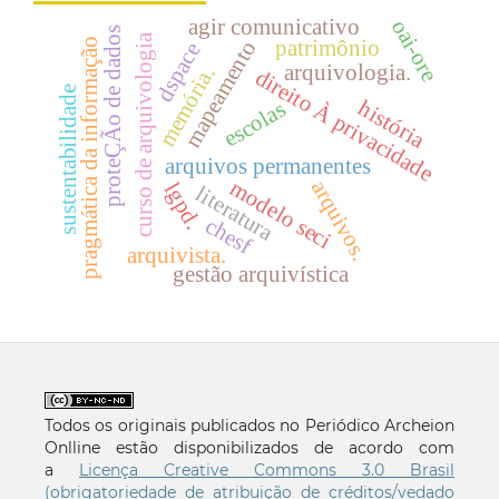
agir comunicativo
oai-ore
proteÇÃo de dados
curso de arquivologia
patrimônio
mapeamento
pragmática da informação
dspace
arquivologia.
memória.
direito À privacidade
sustentabilidade
história
escolas
arquivos permanentes
modelo seci
arquivos.
lgpd.
literatura
chesf
arquivista.
gestão arquivística
Todos os originais publicados no Periódico Archeion
Onlline estão disponibilizados de acordo com
a
Licença Creative Commons 3.0 Brasil
(obrigatoriedade de atribuição de créditos/vedado