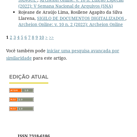
(2022): V Semana Nacional de Arquivos (SNA)
Rojeane de Araújo Lima, Rosilene Agapito da Silva
Llarena,
SIGILO DE DOCUMENTOS DIGITALIZADOS
,
Archeion Online: v. 10 n. 2 (2022): Archeion Online
1
2
3
4
5
6
7
8
9
10
>
>>
Você também pode
iniciar uma pesquisa avançada por
similaridade
para este artigo.
EDIÇÃO ATUAL
ISSN 2318-6186