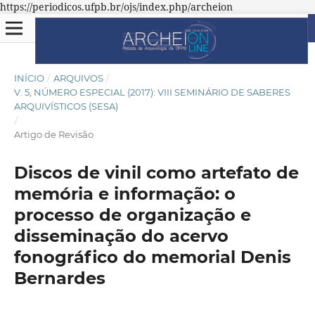
https://periodicos.ufpb.br/ojs/index.php/archeion
INÍCIO
/
ARQUIVOS
/
V. 5, NÚMERO ESPECIAL (2017): VIII SEMINÁRIO DE SABERES
ARQUIVÍSTICOS (SESA)
/
Artigo de Revisão
Discos de vinil como artefato de
memória e informação: o
processo de organização e
disseminação do acervo
fonográfico do memorial Denis
Bernardes