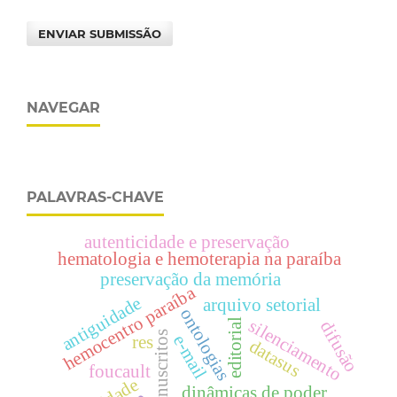
ENVIAR SUBMISSÃO
NAVEGAR
PALAVRAS-CHAVE
autenticidade e preservação
hematologia e hemoterapia na paraíba
preservação da memória
hemocentro paraíba
antiguidade
arquivo setorial
ontologias
silenciamento
editorial
difusão
manuscritos
e-mail
res
datasus
foucault
dinâmicas de poder