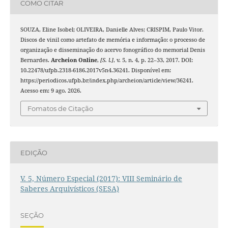
COMO CITAR
SOUZA, Eline Isobel; OLIVEIRA, Danielle Alves; CRISPIM, Paulo Vitor.
Discos de vinil como artefato de memória e informação: o processo de
organização e disseminação do acervo fonográfico do memorial Denis
Bernardes.
Archeion Online
,
[S. l.]
, v. 5, n. 4, p. 22–33, 2017. DOI:
10.22478/ufpb.2318-6186.2017v5n4.36241. Disponível em:
https://periodicos.ufpb.br/index.php/archeion/article/view/36241.
Acesso em: 9 ago. 2026.
Fomatos de Citação
EDIÇÃO
V. 5, Número Especial (2017): VIII Seminário de
Saberes Arquivísticos (SESA)
SEÇÃO