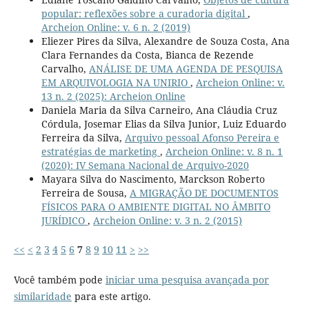
popular: reflexões sobre a curadoria digital
,
Archeion Online: v. 6 n. 2 (2019)
Eliezer Pires da Silva, Alexandre de Souza Costa, Ana
Clara Fernandes da Costa, Bianca de Rezende
Carvalho,
ANÁLISE DE UMA AGENDA DE PESQUISA
EM ARQUIVOLOGIA NA UNIRIO
,
Archeion Online: v.
13 n. 2 (2025): Archeion Online
Daniela Maria da Silva Carneiro, Ana Cláudia Cruz
Córdula, Josemar Elias da Silva Junior, Luiz Eduardo
Ferreira da Silva,
Arquivo pessoal Afonso Pereira e
estratégias de marketing
,
Archeion Online: v. 8 n. 1
(2020): IV Semana Nacional de Arquivo-2020
Mayara Silva do Nascimento, Marckson Roberto
Ferreira de Sousa,
A MIGRAÇÃO DE DOCUMENTOS
FÍSICOS PARA O AMBIENTE DIGITAL NO ÂMBITO
JURÍDICO
,
Archeion Online: v. 3 n. 2 (2015)
<<
<
2
3
4
5
6
7
8
9
10
11
>
>>
Você também pode
iniciar uma pesquisa avançada por
similaridade
para este artigo.