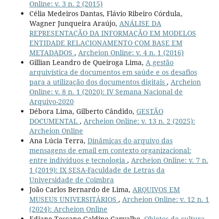
Online: v. 3 n. 2 (2015)
Célia Medeiros Dantas, Flávio Ribeiro Córdula,
Wagner Junqueira Araújo,
ANÁLISE DA
REPRESENTAÇÃO DA INFORMAÇÃO EM MODELOS
ENTIDADE RELACIONAMENTO COM BASE EM
METADADOS
,
Archeion Online: v. 4 n. 1 (2016)
Gillian Leandro de Queiroga Lima,
A gestão
arquivística de documentos em saúde e os desafios
para a utilização dos documentos digitais
,
Archeion
Online: v. 8 n. 1 (2020): IV Semana Nacional de
Arquivo-2020
Débora Lima, Gilberto Cândido,
GESTÃO
DOCUMENTAL
,
Archeion Online: v. 13 n. 2 (2025):
Archeion Online
Ana Lúcia Terra,
Dinâmicas do arquivo das
mensagens de email em contexto organizacional:
entre indivíduos e tecnologia
,
Archeion Online: v. 7 n.
1 (2019): IX SESA-Faculdade de Letras da
Universidade de Coimbra
João Carlos Bernardo de Lima,
ARQUIVOS EM
MUSEUS UNIVERSITÁRIOS
,
Archeion Online: v. 12 n. 1
(2024): Archeion Online
Ediane Toscano Galdino Carvalho,
Objetos de cultura