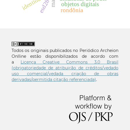
identidade
esd28
objetos digitais
rondônia
Todos os originais publicados no Periódico Archeion
Onlline estão disponibilizados de acordo com
a
Licença Creative Commons 3.0 Brasil
(obrigatoriedade de atribuição de créditos/vedado
uso comercial/vedada criação de obras
derivadas/permitida citação referenciada)
.