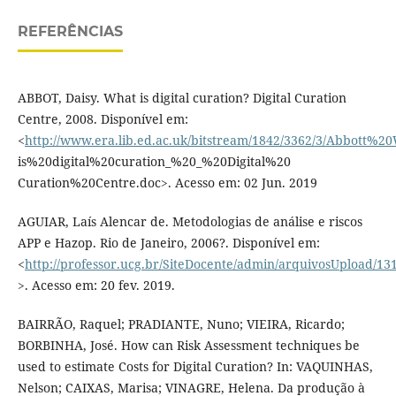
REFERÊNCIAS
ABBOT, Daisy. What is digital curation? Digital Curation
Centre, 2008. Disponível em:
<
http://www.era.lib.ed.ac.uk/bitstream/1842/3362/3/Abbott%
is%20digital%20curation_%20_%20Digital%20
Curation%20Centre.doc>. Acesso em: 02 Jun. 2019
AGUIAR, Laís Alencar de. Metodologias de análise e riscos
APP e Hazop. Rio de Janeiro, 2006?. Disponível em:
<
http://professor.ucg.br/SiteDocente/admin/arquivosUpload/1
>. Acesso em: 20 fev. 2019.
BAIRRÃO, Raquel; PRADIANTE, Nuno; VIEIRA, Ricardo;
BORBINHA, José. How can Risk Assessment techniques be
used to estimate Costs for Digital Curation? In: VAQUINHAS,
Nelson; CAIXAS, Marisa; VINAGRE, Helena. Da produção à