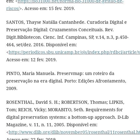
em: <
https://iso31000.net/norma-iso-31000-de-gestao-de-
riscos/
>. Acesso em: 15 fev. 2019.
SANTOS, Thayse Natália Cantanhede. Curadoria Digital e
Preservação Digital: Cruzamentos Conceituais. Rev.
Digit.Bibliotecon. Cienc. Inf. Campinas, SP, v.14, n.3, p.450-
464, set/dez. 2016. Disponível em:
<
https://periodicos.sbu.unicamp.br/ojs/index.php/rdbci/article
Acesso em: 12 fev. 2019.
PINTO, Maria Manuela. Preservmap: um roteiro da
preservação na era digital. Porto: Edições Afrontamento,
2009.
ROSENTHAL, David S. H.; ROBERTSON, Thomas; LIPKIS,
Tom; REICH, Vicky; MORABITO, Seth. Requirements for
digital preservation systems: a bottom-up approach. D-Lib
Magazine, v. 11, n. 11, 2005. Disponível em:
<
http://www.dlib.org/dlib/november05/rosenthal/11rosenthal.h
Acesso em: 22 fev. 2019.