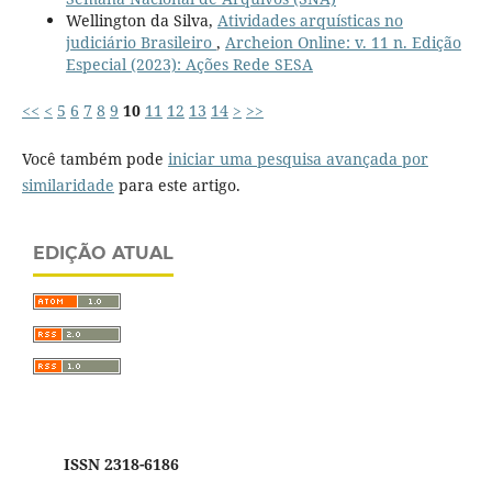
Wellington da Silva,
Atividades arquísticas no
judiciário Brasileiro
,
Archeion Online: v. 11 n. Edição
Especial (2023): Ações Rede SESA
<<
<
5
6
7
8
9
10
11
12
13
14
>
>>
Você também pode
iniciar uma pesquisa avançada por
similaridade
para este artigo.
EDIÇÃO ATUAL
ISSN 2318-6186