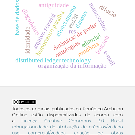
base de dados
manuscritos
antiguidade
difusão
silenciamento
diagnóstico
hemocentro paraíba
datasus
arquivo setorial
esd28
dinâmicas de poder
identidade
res
editorial
foucault
ontologias
rondônia
e-mail
distributed ledger technology
organização da informação
Todos os originais publicados no Periódico Archeion
Onlline estão disponibilizados de acordo com
a
Licença Creative Commons 3.0 Brasil
(obrigatoriedade de atribuição de créditos/vedado
uso comercial/vedada criação de obras