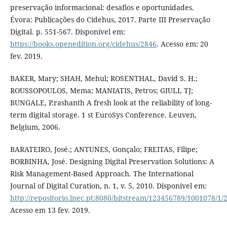
preservação informacional: desafios e oportunidades.
Évora: Publicações do Cidehus, 2017. Parte III Preservação
Digital. p. 551-567. Disponível em:
https://books.openedition.org/cidehus/2846
. Acesso em: 20
fev. 2019.
BAKER, Mary; SHAH, Mehul; ROSENTHAL, David S. H.;
ROUSSOPOULOS, Mema; MANIATIS, Petros; GIULI, TJ;
BUNGALE, P.rashanth A fresh look at the reliability of long-
term digital storage. 1 st EuroSys Conference. Leuven,
Belgium, 2006.
BARATEIRO, José.; ANTUNES, Gonçalo; FREITAS, Filipe;
BORBINHA, José. Designing Digital Preservation Solutions: A
Risk Management-Based Approach. The International
Journal of Digital Curation, n. 1, v. 5, 2010. Disponível em:
http://repositorio.lnec.pt:8080/bitstream/123456789/1001078/1/
Acesso em 13 fev. 2019.