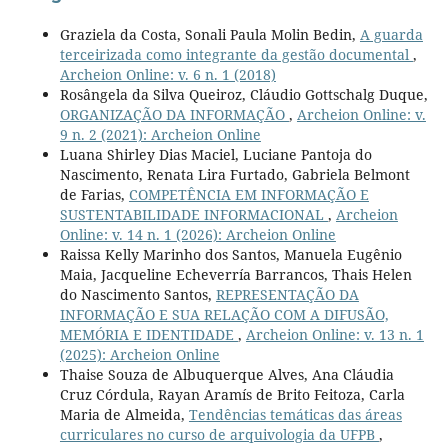
Graziela da Costa, Sonali Paula Molin Bedin,
A guarda
terceirizada como integrante da gestão documental
,
Archeion Online: v. 6 n. 1 (2018)
Rosângela da Silva Queiroz, Cláudio Gottschalg Duque,
ORGANIZAÇÃO DA INFORMAÇÃO
,
Archeion Online: v.
9 n. 2 (2021): Archeion Online
Luana Shirley Dias Maciel, Luciane Pantoja do
Nascimento, Renata Lira Furtado, Gabriela Belmont
de Farias,
COMPETÊNCIA EM INFORMAÇÃO E
SUSTENTABILIDADE INFORMACIONAL
,
Archeion
Online: v. 14 n. 1 (2026): Archeion Online
Raissa Kelly Marinho dos Santos, Manuela Eugênio
Maia, Jacqueline Echeverría Barrancos, Thais Helen
do Nascimento Santos,
REPRESENTAÇÃO DA
INFORMAÇÃO E SUA RELAÇÃO COM A DIFUSÃO,
MEMÓRIA E IDENTIDADE
,
Archeion Online: v. 13 n. 1
(2025): Archeion Online
Thaise Souza de Albuquerque Alves, Ana Cláudia
Cruz Córdula, Rayan Aramís de Brito Feitoza, Carla
Maria de Almeida,
Tendências temáticas das áreas
curriculares no curso de arquivologia da UFPB
,