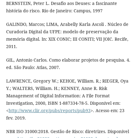
BERNSTEIN, Peter L. Desafio aos Deuses: a fascinante
história do risco. Rio de Janeiro: Campus, 1997
GALINDO, Marcos; LIMA, Arabelly Karla Ascoli . Núcleo de
Curadoria Digital da UFPE: modelo de preservação da
memória digital. In: XIX CONIC; III CONITI; VII JOIC. Recife,
2011.
GIL, Antonio Carlos. Como elaborar projetos de pesquisa. 4.
ed. São Paulo: Atlas, 2007.
LAWRENCE, Gregory W.; KEHOE, William. R.; RIEGER, Oya
Y.; WALTERS, William. H.; KENNEY, Anne R. Risk
Management of Digital Information: A File Format
Investigation, 2000, ISBN 1-887334-78-5. Disponível em:
<
http://www.clir.org/pubs/reports/pub93
>. Acesso em: 23
fev. 2019.
NBR ISO 31000:2018. Gestão de Risco: diretrizes. Disponível