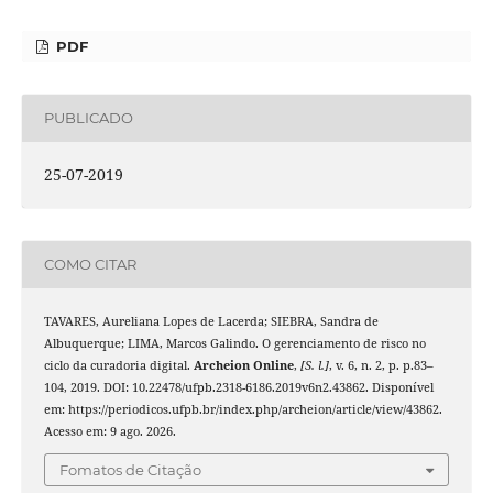
PDF
PUBLICADO
25-07-2019
COMO CITAR
TAVARES, Aureliana Lopes de Lacerda; SIEBRA, Sandra de
Albuquerque; LIMA, Marcos Galindo. O gerenciamento de risco no
ciclo da curadoria digital.
Archeion Online
,
[S. l.]
, v. 6, n. 2, p. p.83–
104, 2019. DOI: 10.22478/ufpb.2318-6186.2019v6n2.43862. Disponível
em: https://periodicos.ufpb.br/index.php/archeion/article/view/43862.
Acesso em: 9 ago. 2026.
Fomatos de Citação