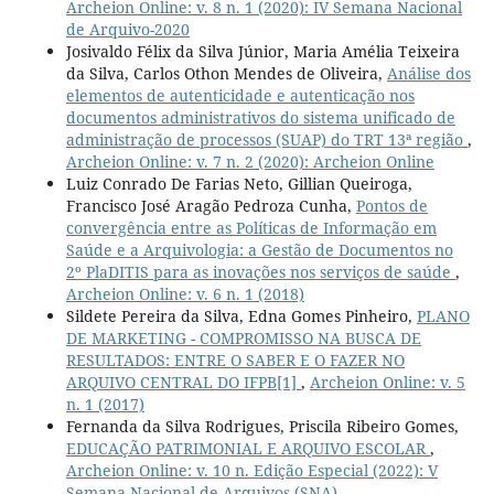
Archeion Online: v. 8 n. 1 (2020): IV Semana Nacional
de Arquivo-2020
Josivaldo Félix da Silva Júnior, Maria Amélia Teixeira
da Silva, Carlos Othon Mendes de Oliveira,
Análise dos
elementos de autenticidade e autenticação nos
documentos administrativos do sistema unificado de
administração de processos (SUAP) do TRT 13ª região
,
Archeion Online: v. 7 n. 2 (2020): Archeion Online
Luiz Conrado De Farias Neto, Gillian Queiroga,
Francisco José Aragão Pedroza Cunha,
Pontos de
convergência entre as Políticas de Informação em
Saúde e a Arquivologia: a Gestão de Documentos no
2º PlaDITIS para as inovações nos serviços de saúde
,
Archeion Online: v. 6 n. 1 (2018)
Sildete Pereira da Silva, Edna Gomes Pinheiro,
PLANO
DE MARKETING - COMPROMISSO NA BUSCA DE
RESULTADOS: ENTRE O SABER E O FAZER NO
ARQUIVO CENTRAL DO IFPB[1]
,
Archeion Online: v. 5
n. 1 (2017)
Fernanda da Silva Rodrigues, Priscila Ribeiro Gomes,
EDUCAÇÃO PATRIMONIAL E ARQUIVO ESCOLAR
,
Archeion Online: v. 10 n. Edição Especial (2022): V
Semana Nacional de Arquivos (SNA)