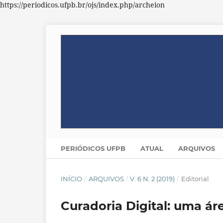
https://periodicos.ufpb.br/ojs/index.php/archeion
PERIÓDICOS UFPB
ATUAL
ARQUIVOS
INÍCIO
/
ARQUIVOS
/
V. 6 N. 2 (2019)
/
Editorial
Curadoria Digital: uma á