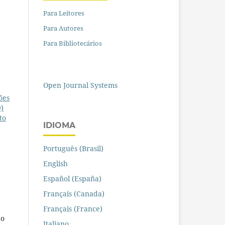
Para Leitores
Para Autores
Para Bibliotecários
Open Journal Systems
ões
9)
to
IDIOMA
Português (Brasil)
English
Español (España)
Français (Canada)
Français (France)
do
Italiano