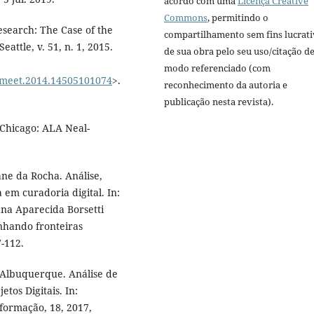
acordo com uma
Licença Creative
Commons
, permitindo o
esearch: The Case of the
compartilhamento sem fins lucrat
eattle, v. 51, n. 1, 2015.
de sua obra pelo seu uso/citação d
modo referenciado (com
02/meet.2014.14505101074
>.
reconhecimento da autoria e
publicação nesta revista).
 Chicago: ALA Neal-
ne da Rocha. Análise,
 em curadoria digital. In:
na Aparecida Borsetti
enhando fronteiras
7-112.
 Albuquerque. Análise de
tos Digitais. In:
formação, 18, 2017,