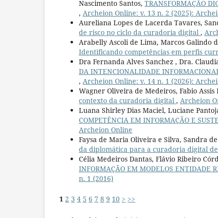
Nascimento Santos,
TRANSFORMAÇÃO DIG
,
Archeion Online: v. 13 n. 2 (2025): Arche
Aureliana Lopes de Lacerda Tavares, San
de risco no ciclo da curadoria digital
,
Arch
Arabelly Ascoli de Lima, Marcos Galindo 
Identificando competências em perfis cur
Dra Fernanda Alves Sanchez , Dra. Claudial
DA INTENCIONALIDADE INFORMACIONAL
,
Archeion Online: v. 14 n. 1 (2026): Arche
Wagner Oliveira de Medeiros, Fabio Assis P
contexto da curadoria digital
,
Archeion On
Luana Shirley Dias Maciel, Luciane Pantoj
COMPETÊNCIA EM INFORMAÇÃO E SUST
Archeion Online
Faysa de Maria Oliveira e Silva, Sandra 
da diplomática para a curadoria digital de
Célia Medeiros Dantas, Flávio Ribeiro Có
INFORMAÇÃO EM MODELOS ENTIDADE 
n. 1 (2016)
1
2
3
4
5
6
7
8
9
10
>
>>