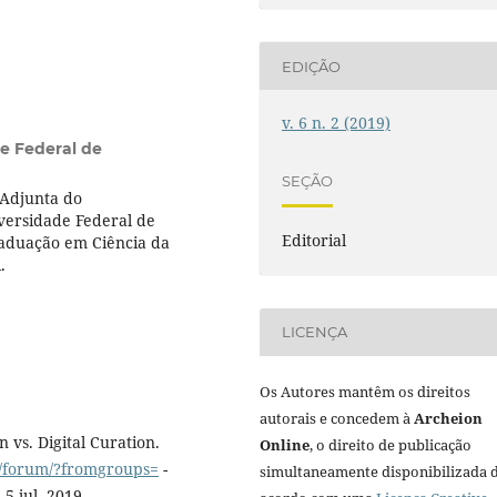
EDIÇÃO
v. 6 n. 2 (2019)
e Federal de
SEÇÃO
 Adjunta do
versidade Federal de
Editorial
aduação em Ciência da
.
LICENÇA
Os Autores mantêm os direitos
autorais e concedem à
Archeion
n vs. Digital Curation.
Online
, o direito de publicação
m/forum/?fromgroups=
-
simultaneamente disponibilizada 
5 jul. 2019.