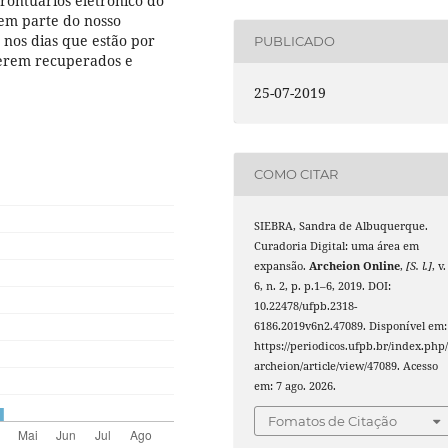
prontuários eletrônico do
azem parte do nosso
 nos dias que estão por
PUBLICADO
 serem recuperados e
25-07-2019
COMO CITAR
SIEBRA, Sandra de Albuquerque.
Curadoria Digital: uma área em
expansão.
Archeion Online
,
[S. l.]
, v.
6, n. 2, p. p.1–6, 2019. DOI:
10.22478/ufpb.2318-
6186.2019v6n2.47089. Disponível em:
https://periodicos.ufpb.br/index.php
archeion/article/view/47089. Acesso
em: 7 ago. 2026.
Fomatos de Citação