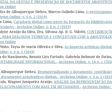
ITAL NA GESTÃO E PRESERVAÇÃO DE DOCUMENTOS ARQUIVÍSTI
ion Online
dra de Albuquerque Siebra, Marcos Galindo Lima,
O gerenciamen
eion Online: v. 6 n. 2 (2019)
de Lima,
Curadoria digital como parte da formação do bibliotecário
riculares
,
Archeion Online: v. 6 n. 2 (2019)
yne Araújo da Silva, Dra. Silvana Ap. B. G. Vidotti,
CONTRIBUIÇÕ
 PARA DIÁLOGOS TEÓRICOS E CONCEITUAIS COM A ARQUIVOLO
ion Online
inho, Faysa de maria Oliveira e Silva,
As imagens artísticas digitai
line: v. 6 n. 2 (2019)
a do Nascimento, Renata Lira Furtado, Gabriela Belmont de Farias
ENTABILIDADE INFORMACIONAL
,
Archeion Online: v. 14 n. 1 (202
de Albuquerque Siebra,
Desmaterializando o documento: contribuiç
 documentos arquivísticos digitais
,
Archeion Online: v. 6 n. 2 (201
rdula, Wagner Junqueira Araújo,
ANÁLISE DA REPRESENTAÇÃO DA
RELACIONAMENTO COM BASE EM METADADOS
,
Archeion Online: 