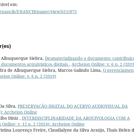
onível em:
iiienancib/ENANCIB/paper/view/615/875
r(es)
de Albuquerque Siebra,
Desmaterializando o documento: contribuiç
 documentos arquivísticos digitais
,
Archeion Online: v. 6 n. 2 (201
dra de Albuquerque Siebra, Marcos Galindo Lima,
O gerenciamen
eion Online: v. 6 n. 2 (2019)
Da Silva,
PRESERVAÇÃO DIGITAL DO ACERVO AUDIOVISUAL DA
1): Archeion Online
lho Diniz ,
INTERDISCIPLINARIDADE DA ARQUIVOLOGIA COM A
 Online: v. 12 n. 2 (2024): Archeion Online
ristina Lourenço Freire, Claudialyne da Silva Araújo, Thais Helen 