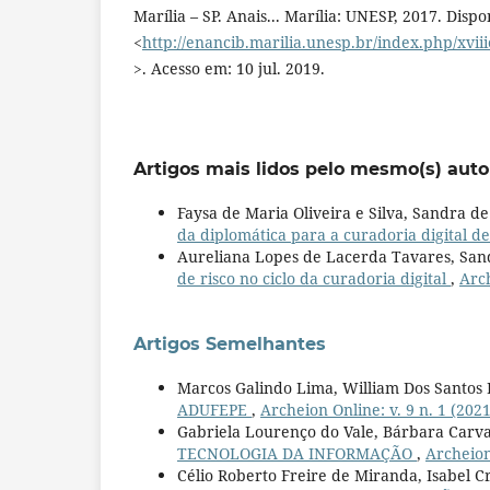
Marília – SP. Anais... Marília: UNESP, 2017. Disp
<
http://enancib.marilia.unesp.br/index.php/xv
>. Acesso em: 10 jul. 2019.
Artigos mais lidos pelo mesmo(s) auto
Faysa de Maria Oliveira e Silva, Sandra 
da diplomática para a curadoria digital de
Aureliana Lopes de Lacerda Tavares, San
de risco no ciclo da curadoria digital
,
Arch
Artigos Semelhantes
Marcos Galindo Lima, William Dos Santos 
ADUFEPE
,
Archeion Online: v. 9 n. 1 (202
Gabriela Lourenço do Vale, Bárbara Carva
TECNOLOGIA DA INFORMAÇÃO
,
Archeion
Célio Roberto Freire de Miranda, Isabel C