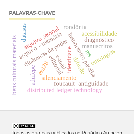
PALAVRAS-CHAVE
datasus
rondônia
arquivo setorial
arquivo – memória
acessibilidade
hemocentro paraíba
bens culturais materiais
diagnóstico
dinâmicas de poder
manuscritos
identidade
ontologias
res
e-mail
editorial
difusão
esd28
adufepe
silenciamento
foucault
antiguidade
distributed ledger technology
Todos os originais publicados no Periódico Archeion