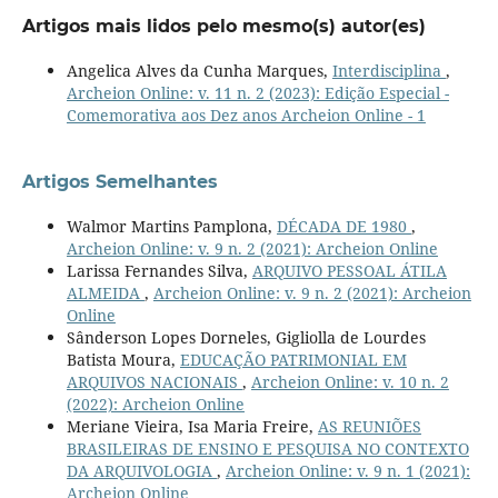
Artigos mais lidos pelo mesmo(s) autor(es)
Angelica Alves da Cunha Marques,
Interdisciplina
,
Archeion Online: v. 11 n. 2 (2023): Edição Especial -
Comemorativa aos Dez anos Archeion Online - 1
Artigos Semelhantes
Walmor Martins Pamplona,
DÉCADA DE 1980
,
Archeion Online: v. 9 n. 2 (2021): Archeion Online
Larissa Fernandes Silva,
ARQUIVO PESSOAL ÁTILA
ALMEIDA
,
Archeion Online: v. 9 n. 2 (2021): Archeion
Online
Sânderson Lopes Dorneles, Gigliolla de Lourdes
Batista Moura,
EDUCAÇÃO PATRIMONIAL EM
ARQUIVOS NACIONAIS
,
Archeion Online: v. 10 n. 2
(2022): Archeion Online
Meriane Vieira, Isa Maria Freire,
AS REUNIÕES
BRASILEIRAS DE ENSINO E PESQUISA NO CONTEXTO
DA ARQUIVOLOGIA
,
Archeion Online: v. 9 n. 1 (2021):
Archeion Online