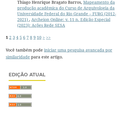
Thiago Henrique Bragato Barros,
Mapeamento da
produção acadêmica do Curso de Arquivologia da
Universidade Federal do Rio Grande – FURG (2012-
2021)
,
Archeion Online: v. 11 n. Edição Especial
(2023): Ações Rede SESA
1
2
3
4
5
6
7
8
9
10
>
>>
Você também pode
iniciar uma pesquisa avançada por
similaridade
para este artigo.
EDIÇÃO ATUAL