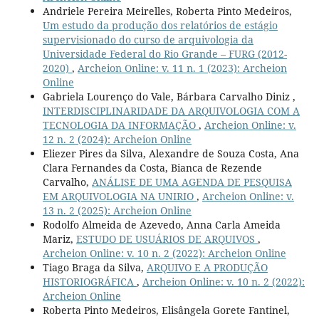
Andriele Pereira Meirelles, Roberta Pinto Medeiros,
Um estudo da produção dos relatórios de estágio
supervisionado do curso de arquivologia da
Universidade Federal do Rio Grande – FURG (2012-
2020)
,
Archeion Online: v. 11 n. 1 (2023): Archeion
Online
Gabriela Lourenço do Vale, Bárbara Carvalho Diniz ,
INTERDISCIPLINARIDADE DA ARQUIVOLOGIA COM A
TECNOLOGIA DA INFORMAÇÃO
,
Archeion Online: v.
12 n. 2 (2024): Archeion Online
Eliezer Pires da Silva, Alexandre de Souza Costa, Ana
Clara Fernandes da Costa, Bianca de Rezende
Carvalho,
ANÁLISE DE UMA AGENDA DE PESQUISA
EM ARQUIVOLOGIA NA UNIRIO
,
Archeion Online: v.
13 n. 2 (2025): Archeion Online
Rodolfo Almeida de Azevedo, Anna Carla Ameida
Mariz,
ESTUDO DE USUÁRIOS DE ARQUIVOS
,
Archeion Online: v. 10 n. 2 (2022): Archeion Online
Tiago Braga da Silva,
ARQUIVO E A PRODUÇÃO
HISTORIOGRÁFICA
,
Archeion Online: v. 10 n. 2 (2022):
Archeion Online
Roberta Pinto Medeiros, Elisângela Gorete Fantinel,