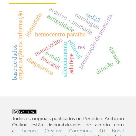
arquivo – memória
organização da informação
esd28
identidade
ontologias
antiguidade
preservação da memória
hemocentro paraíba
manuscritos
editorial
silenciamento
res
base de dados
datasus
e-mail
adufepe
foucault
diagnóstico
difusão
Todos os originais publicados no Periódico Archeion
Onlline estão disponibilizados de acordo com
a
Licença Creative Commons 3.0 Brasil