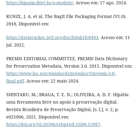
https://hipatia.ibict.br/o-modelo/
. Acesso em: 17 ago. 2024.
KUNZE, J. A. et al. The BagIt File Packaging Format (V1.0).
2018. Disponível em:
https://datatracker.ietf.org/doc/html/rfc8493
. Acesso em: 11
jul. 2022.
PREMIS EDITORIAL COMMITTEE. PREMIS Data Dictionary
for Preservation Metadata, Version 3.0. 2015. Disponível em:
https://www.loc.gov/standards/premis/v3/premis-3-0-
final.pdf
. Acesso em: 22 maio 2024.
SHINTAKU, M.; BRAGA, T. E. N.; OLIVEIRA, A. D. F. Hipátia:
uma ferramenta livre no apoio à preservação digital.
Revista Brasileira de Preservação Digital, [s. l.], v. 2, p.
e021006, 2021. Disponível em:
https://doi.org/10.20396/rebpred.v2i00.15987
.