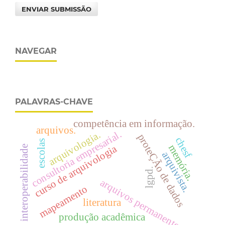
ENVIAR SUBMISSÃO
NAVEGAR
PALAVRAS-CHAVE
competência em informação.
arquivos.
consultoria empresarial.
arquivologia.
proteÇÃo de dados
chesf
escolas
memória.
curso de arquivologia
interoperabilidade
arquivista.
lgpd.
arquivos permanentes
mapeamento
literatura
produção acadêmica