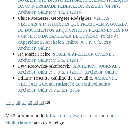
DO GABINETE DA PRÓ-REITORIA DE ADMINISTRAÇÃO
DA UNIVERSIDADE FEDERAL DA PARAÍBA (UFPB)
,
Archeion Online: v. 4 n. 1 (2016)
Cleice Menezes, Georgete Rodrigues,
VISITAS
VIRTUAIS A INSITUIÇÕES QUE PROMOVEM A GUARDA
DE DOCUMENTOS ARQUIVÍSTICOS PERMANENTES NO
CONTEXTO DA PANDEMIA DE COVID-19: relato de
experiência
,
Archeion Online: v. 9 n. 1 (2021):
Archeion Online
Isa Maria Freire,
SOBRE A ARCHEION ONLINE
,
Archeion Online: v. 5 n. 1 (2017)
Ewa Rosowska-Jakubczyk,
„ARCHEION” JOURNAL
,
Archeion Online: v. 9 n. 1 (2021): Archeion Online
Ediane Toscano Galdino de Carvalho,
AMBIENTE
VIRTUAL: a democratização do conhecimento
,
Archeion Online: V.2, n.1, 2014
<<
<
20
21
22
23
24
25
Você também pode
iniciar uma pesquisa avançada por
similaridade
para este artigo.