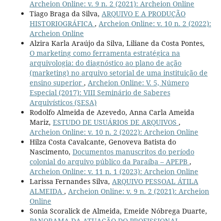
Archeion Online: v. 9 n. 2 (2021): Archeion Online
Tiago Braga da Silva,
ARQUIVO E A PRODUÇÃO
HISTORIOGRÁFICA
,
Archeion Online: v. 10 n. 2 (2022):
Archeion Online
Alzira Karla Araújo da Silva, Liliane da Costa Pontes,
O marketing como ferramenta estratégica na
arquivologia: do diagnóstico ao plano de ação
(marketing) no arquivo setorial de uma instituição de
ensino superior
,
Archeion Online: V. 5, Número
Especial (2017): VIII Seminário de Saberes
Arquivísticos (SESA)
Rodolfo Almeida de Azevedo, Anna Carla Ameida
Mariz,
ESTUDO DE USUÁRIOS DE ARQUIVOS
,
Archeion Online: v. 10 n. 2 (2022): Archeion Online
Hilza Costa Cavalcante, Genoveva Batista do
Nascimento,
Documentos manuscritos do período
colonial do arquivo público da Paraíba – APEPB
,
Archeion Online: v. 11 n. 1 (2023): Archeion Online
Larissa Fernandes Silva,
ARQUIVO PESSOAL ÁTILA
ALMEIDA
,
Archeion Online: v. 9 n. 2 (2021): Archeion
Online
Sonia Scoralick de Almeida, Emeide Nóbrega Duarte,
PANORAMA DA ATUAÇÃO DO PROFISSIONAL