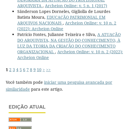
ARQUIVISTA
,
Archeion Online: v. 5 n. 1 (2017)
Sânderson Lopes Dorneles, Gigliolla de Lourdes
Batista Moura,
EDUCAÇÃO PATRIMONIAL EM
ARQUIVOS NACIONAIS
,
Archeion Online: v. 10 n. 2
(2022): Archeion Online
Patrício Fontes, Julianne Teixeira e Silva,
A ATUAÇÃO
DO ARQUIVISTA, NA GESTÃO DO CONHECIMENTO, À
LUZ DA TEORIA DA CRIAÇÃO DO CONHECIMENTO
ORGANIZACIONAL
,
Archeion Online: v. 10 n. 2 (2022):
Archeion Online
1
2
3
4
5
6
7
8
9
10
>
>>
Você também pode
iniciar uma pesquisa avançada por
similaridade
para este artigo.
EDIÇÃO ATUAL