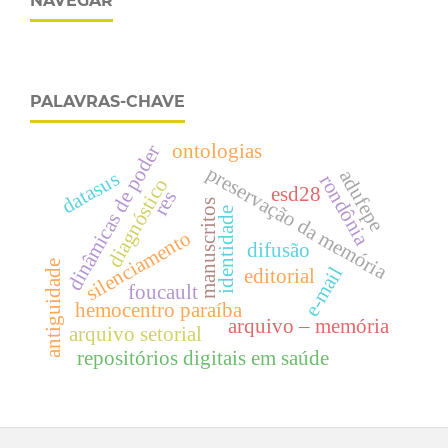
NAVEGAR
PALAVRAS-CHAVE
ontologias
dinâmicas de poder
preservação da memória
adufepe
datasus
rondônia
diagnóstico
esd28
res
manuscritos
identidade
silenciamento
difusão
antiguidade
e-mail
editorial
foucault
hemocentro paraíba
arquivo – memória
arquivo setorial
repositórios digitais em saúde