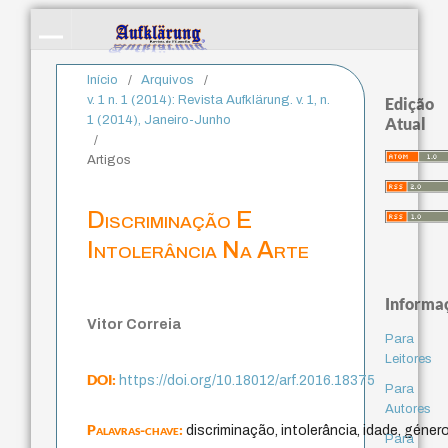
Início
/
Arquivos
/
v. 1 n. 1 (2014): Revista Aufklärung. v. 1, n.
Edição
1 (2014), Janeiro-Junho
Atual
/
Artigos
Discriminação E
Intolerância Na Arte
Informa
Vitor Correia
Para
Leitores
DOI:
https://doi.org/10.18012/arf.2016.18375
Para
Autores
Palavras-chave:
discriminação, intolerância, idade, género
Para