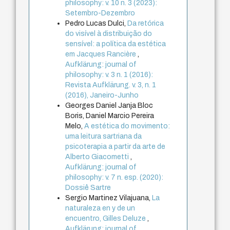
philosophy: v. 10 n. 3 (2023):
Setembro-Dezembro
Pedro Lucas Dulci,
Da retórica
do visível à distribuição do
sensível: a política da estética
em Jacques Rancière
,
Aufklärung: journal of
philosophy: v. 3 n. 1 (2016):
Revista Aufklärung. v. 3, n. 1
(2016), Janeiro-Junho
Georges Daniel Janja Bloc
Boris, Daniel Marcio Pereira
Melo,
A estética do movimento:
uma leitura sartriana da
psicoterapia a partir da arte de
Alberto Giacometti
,
Aufklärung: journal of
philosophy: v. 7 n. esp. (2020):
Dossiê Sartre
Sergio Martinez Vilajuana,
La
naturaleza en y de un
encuentro, Gilles Deluze
,
Aufklärung: journal of