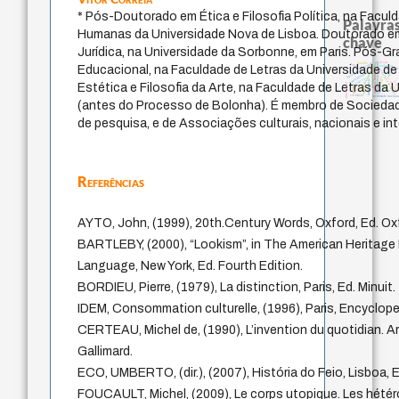
* Pós-Doutorado em Ética e Filosofia Política, na Facul
Palavras
Humanas da Universidade Nova de Lisboa. Doutorado em 
chave
Jurídica, na Universidade da Sorbonne, em Paris. Pós
experiência temporal
desejo
bataille
fundamentalismo
history of philosophy
palavra
Educacional, na Faculdade de Letras da Universidade d
violencia
lei
guayaqui
metafísica do tempo
arquivos mentais
idade
homem-medida
protágoras
j.c.m. neto
logos
animais
intolerância
min
viktor frankl
Estética e Filosofia da Arte, na Faculdade de Letras da 
perdón
jacobi
therapy
género
leyes
sacrifício
identidade nacion
(antes do Processo de Bolonha). É membro de Sociedades
de pesquisa, e de Associações culturais, nacionais e in
Referências
AYTO, John, (1999), 20th.Century Words, Oxford, Ed. Oxf
BARTLEBY, (2000), “Lookism”, in The American Heritage 
Language, New York, Ed. Fourth Edition.
BORDIEU, Pierre, (1979), La distinction, Paris, Ed. Minuit.
IDEM, Consommation culturelle, (1996), Paris, Encycloped
CERTEAU, Michel de, (1990), L’invention du quotidian. Arts
Gallimard.
ECO, UMBERTO, (dir.), (2007), História do Feio, Lisboa, Ed
FOUCAULT, Michel, (2009), Le corps utopique. Les hétéro