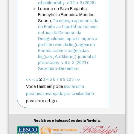
of philosophy: v. 12 n. 3 (2025)
Luciano da Silva Façanha,
Francyhélia Benedita Mendes
Sousa,
Da criança apresentada
no Emílio ao hipotético homem
natural do Discurso da
Desigualdade: aproximações a
partir do viés da linguagem do
Ensaio sobre a origem das
línguas
,
Aufklärung: journal of
philosophy: v. 8 n. 3 (2021):
Setembro-Dezembro
<<
<
1
2
3
4
5
6
7
8
9
10
>
>>
Você também pode
iniciar uma
pesquisa avançada por similaridade
para este artigo.
Registros e Indexações desta Revista: