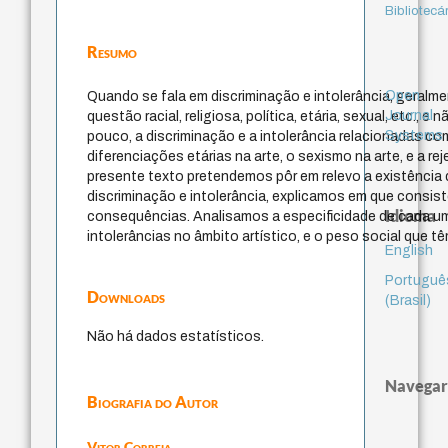
Bibliotecá
Resumo
Open
Quando se fala em discriminação e intolerância, geralme
Journal
questão racial, religiosa, política, etária, sexual, etc., e 
Systems
pouco, a discriminação e a intolerância relacionadas c
diferenciações etárias na arte, o sexismo na arte, e a re
presente texto pretendemos pôr em relevo a existência
discriminação e intolerância, explicamos em que consis
Idioma
consequências. Analisamos a especificidade de cada u
intolerâncias no âmbito artístico, e o peso social que t
English
Portuguê
Downloads
(Brasil)
Não há dados estatísticos.
Navegar
Biografia do Autor
Vitor Correia