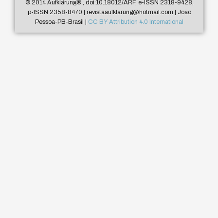
© 2014 Aufklärung
®
, doi:10.18012/ARF, e-ISSN 2318-9428,
p-ISSN 2358-8470 | revistaaufklarung@hotmail.com | João
Pessoa-PB-Brasil |
CC BY Attribution 4.0 International