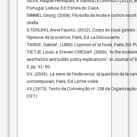
SILVA, Raquel Henriques, e Sandra LEONARDO (2013), M
Portugal, Lisboa, Ed. Esfera do Caos.
SIMMEL Georg, (2008), Filosofia da moda e outros escrit
Grafia.
STERLING, Anne Fausto, (2012), Corps en tous genres : 
l’épreuve de la science, Paris, Ed. La Découverte.
TARDE, Gabriel , (1989), L’opinion et la foule, Paris, Ed. P
TIETJE, Louis, e Steven CRESAP, (2005), “Is the lookism 
aesthetics and public policy implications”, in Journal of lib
2, pp. 31-50.
V.V., (2005), ,Le sens de l’indécence: la question de la c
contemporain, Paris, Ed. Lettre volée.
VV.,(1973), Texto da Convenção nº. 138 da Organização 
(OIT).