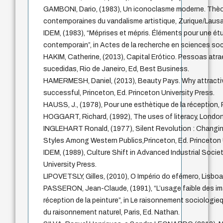
GAMBONI, Dario, (1983), Un iconoclasme moderne. Thèor
contemporaines du vandalisme artistique, Zurique/Lausa
IDEM, (1983), “Méprises et mépris. Éléments pour une ét
contemporain”, in Actes de la recherche en sciences soci
HAKIM, Catherine, (2013), Capital Erótico. Pessoas atr
sucedidas, Rio de Janeiro, Ed, Best Business.
HAMERMESH, Daniel, (2013), Beauty Pays. Why attracti
successful, Princeton, Ed. Princeton University Press.
HAUSS, J., (1978), Pour une esthètique de la réception, P
HOGGART, Richard, (1992), The uses of literacy, London
INGLEHART Ronald, (1977), Silent Revolution : Changing
Styles Among Western Publics,Princeton, Ed. Princeton 
IDEM, (1989), Culture Shift in Advanced Industrial Societ
University Press.
LIPOVETSLY, Gilles, (2010), O Império do efémero, Lisbo
PASSERON, Jean-Claude, (1991), “L’usage faible des im
réception de la peinture”, in Le raisonnement sociologi
du raisonnement naturel, Paris, Ed. Nathan.