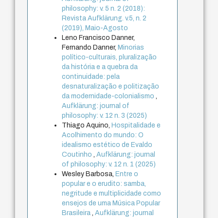
philosophy: v. 5 n. 2 (2018):
Revista Aufklärung. v.5, n. 2
(2019), Maio-Agosto
Leno Francisco Danner,
Fernando Danner,
Minorias
político-culturais, pluralização
da história e a quebra da
continuidade: pela
desnaturalização e politização
da modernidade-colonialismo
,
Aufklärung: journal of
philosophy: v. 12 n. 3 (2025)
Thiago Aquino,
Hospitalidade e
Acolhimento do mundo: O
idealismo estético de Evaldo
Coutinho
,
Aufklärung: journal
of philosophy: v. 12 n. 1 (2025)
Wesley Barbosa,
Entre o
popular e o erudito: samba,
negritude e multiplicidade como
ensejos de uma Música Popular
Brasileira
,
Aufklärung: journal