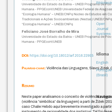
Bibliotecá
Universidade do Estado da Bahia – UNEB Programa de Pó
Humana - PPGEcoH/UNEB Universidade Federal de Alagoas
“Ecologia Humana” – UNEB/CNPq Núcleo de Estudos em C
Tradicionais e Ações Socioambientais (Nectas) UNEB/CNPq
Open
“Ecologia Humana” – UNEB/CNPq
Journal
Feliciano José Borralho de Mira
Systems
Universidade do Estado da Bahia – UNEB Programa de Pó
Humana - PPGEcoH/UNEB
Idioma
DOI:
https://doi.org/10.18012/arf.2016.22995
English
Palavras-chave:
Violência das Linguagens, Slavoj Zizek, 
Portuguê
(Brasil)
Resumo
Navegar
Neste paper analisamos o conceito de violência subjetiv
(violência “simbólica” da linguagem) a parti de Žižek (2
caso Chalie Hebdo aqui brevemente investigado a parti
instrumento de racionalidade dos instintos. Tal foi des