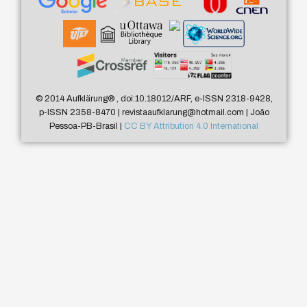
© 2014 Aufklärung
®
, doi:10.18012/ARF, e-ISSN 2318-9428,
p-ISSN 2358-8470 | revistaaufklarung@hotmail.com | João
Pessoa-PB-Brasil |
CC BY Attribution 4.0 International