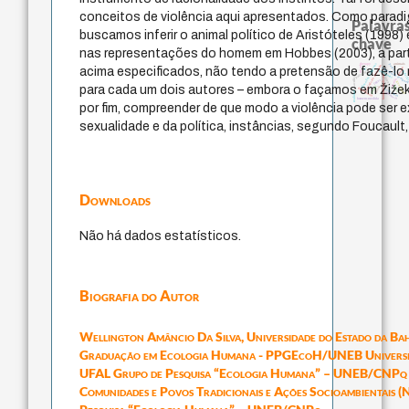
conceitos de violência aqui apresentados. Como paradi
Palavras
buscamos inferir o animal político de Aristóteles (1998) 
chave
nas representações do homem em Hobbes (2003), a par
filosofias indígenas
therapy
animais
palavra
metafísica do tempo
acima especificados, não tendo a pretensão de fazê-lo
mind
lei
género
experiência tempora
pedagogia
protágoras
batail
fundamentalismo
sacrifício
desejo
perdón
logos
guayaquil
para cada um dois autores – embora o façamos em Žižek
jacobi
leyes
idade
intolerância
j.c.m. neto
realidad
violencia
homem-medida
por fim, compreender de que modo a violência pode ser e
sexualidade e da política, instâncias, segundo Foucault,
Downloads
Não há dados estatísticos.
Biografia do Autor
Wellington Amâncio Da Silva,
Universidade do Estado da B
Graduação em Ecologia Humana - PPGEcoH/UNEB Universida
UFAL Grupo de Pesquisa “Ecologia Humana” – UNEB/CNPq 
Comunidades e Povos Tradicionais e Ações Socioambientais