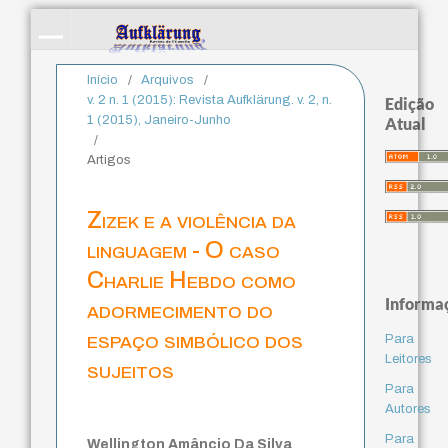
Início
/
Arquivos
/
v. 2 n. 1 (2015): Revista Aufklärung. v. 2, n.
Edição
1 (2015), Janeiro-Junho
Atual
/
Artigos
Zizek e a violência da
linguagem - O caso
Charlie Hebdo como
Informa
adormecimento do
espaço simbólico dos
Para
Leitores
sujeitos
Para
Autores
Para
Wellington Amâncio Da Silva