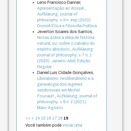
Leno Francisco Danner,
Apresentação ao dossiê
,
Aufklärung: journal of
philosophy: v. 9 n. esp (2022):
Dossiê Ética e Filosofia Política
Jeverton Soares dos Santos,
Notas sobre a ideia de história
natural, ou: sobre o calvário do
espírito absoluto
,
Aufklärung:
journal of philosophy: v. 7 n. 1
(2020): Janeiro-Abril. Edição
Regular
Daniel Luis Cidade Gonçalves,
Liberalismo, neoliberalismo e a
genealogia dos regimes
veridicionais em Michel
Foucault
,
Aufklärung: journal of
philosophy: v. 8 n. 2 (2021):
Maio-Agosto
<<
<
14
15
16
17
18
19
Você também pode
iniciar uma