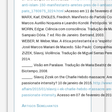
anti-islam-150-manifestants-arretes-pres-de-l-ambas
paris_1760975_3224.html
>Acesso em 11 de fevereiro 
MARX, Karl; ENGLES, Friedrich. Manifesto do Partido Co
Marcos Aurélio Noqueira e Leandro Kondé. Petrópolis: V
MORIN, Edgar. Ciência com consciência. Tradução de Mar
Sampaio Dória. 7. ed. Rio de Janeiro. Bertrand, 2003.
WEBER, M. Weber, Max. A ética protestante e o “espírito
José Marcos Mariani de Macedo. São Paulo: Companhia 
ZIZEK, Slavoj. Violência. Tradução de Miguel Serras Per
2014.
______. Visão em Paralaxe. Tradução de Maria Beatriz de
Biotempo, 2008.
______. Slavoj Zizek on the Charlie Hebdo massacre: Are t
passionate intensity? 10 de janeiro de 2015.
http://www
affairs/2015/01/slavoj-i-ek-charlie-hebdo-massacre-are-
passionate-intensity
. Acesso em 07 de fevereiro de 201
Artigos Semelhantes