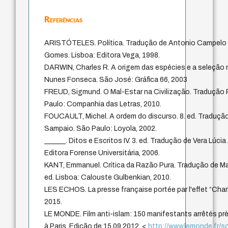
Referências
ARISTÓTELES. Política. Tradução de Antonio Campelo 
Gomes. Lisboa: Editora Vega, 1998.
DARWIN, Charles R. A origem das espécies e a seleção 
Nunes Fonseca. São José: Gráfica 66, 2003
FREUD, Sigmund. O Mal-Estar na Civilização. Tradução
Paulo: Companhia das Letras, 2010.
FOUCAULT, Michel. A ordem do discurso. 8. ed. Tradução
Sampaio. São Paulo: Loyola, 2002.
______. Ditos e Escritos IV. 3. ed. Tradução de Vera Lúcia
Editora Forense Universitária, 2006.
KANT, Emmanuel. Crítica da Razão Pura. Tradução de Ma
ed. Lisboa: Calouste Gulbenkian, 2010.
LES ECHOS. La presse française portée par l'effet “Charl
2015.
LE MONDE. Film anti-islam: 150 manifestants arrêtés pr
à Paris. Edição de 15.09.2012. <
http://www.lemonde.fr/so