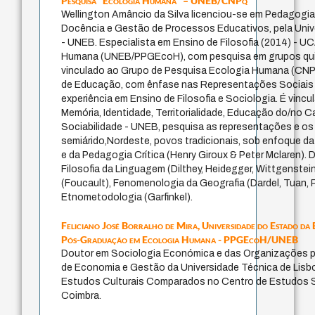
Pesquisa “Ecologia Humana” – UNEB/CNPq
Wellington Amâncio da Silva licenciou-se em Pedagogia
Docência e Gestão de Processos Educativos, pela Univ
- UNEB. Especialista em Ensino de Filosofia (2014) - 
Humana (UNEB/PPGEcoH), com pesquisa em grupos qui
vinculado ao Grupo de Pesquisa Ecologia Humana (CNPq
de Educação, com ênfase nas Representações Sociais
experiência em Ensino de Filosofia e Sociologia. É vinc
Memória, Identidade, Territorialidade, Educação do/no
Sociabilidade - UNEB, pesquisa as representações e os
semiárido,Nordeste, povos tradicionais, sob enfoque da
e da Pedagogia Crítica (Henry Giroux & Peter Mclaren)
Filosofia da Linguagem (Dilthey, Heidegger, Wittgenstein
(Foucault), Fenomenologia da Geografia (Dardel, Tuan, R
Etnometodologia (Garfinkel).
Feliciano José Borralho de Mira,
Universidade do Estado d
Pós-Graduação em Ecologia Humana - PPGEcoH/UNEB
Doutor em Sociologia Económica e das Organizações pe
de Economia e Gestão da Universidade Técnica de Lis
Estudos Culturais Comparados no Centro de Estudos S
Coimbra.