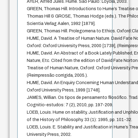
AYER, Alfred Jules. Hume. São Paulo: Loyola, 2003.
GREEN, Thomas Hill. Introductions to Hume’s Treatise 
Thomas Hill & GROSE, Thomas Hodge (eds.). The Philo
Scientia Verlag Aalen, 1992 [1879].
GREEN, Thomas Hill. Prolegomena to Ethics. Oxford:Cla
HUME, David. A Treatise of Human Nature. David Fate No
Oxford: Oxford University Press, 2000 [1739], (Reimpress
HUME, David. An Abstract of a Book Lately Published, E
Nature, Etc. Cited from the edition of David Fate Norto
Treatise of Human Nature, Oxford: Oxford University Pre
(Reimpressão corrigida, 2005.).
HUME, David. An Enquiry Concerning Human Understand
Oxford University Press, 1999 [1748].
JAMES, Willian. Os tipos de pensamento filosófico. Trad.
Cognitio-estudos: 7 (2), 2010, pp. 197-209.
LOEB, Louis. Hume on stability, Justification and Unphilo
of the History of Philosophy. 33 (1): 1995, pp. 101-32.
LOEB, Louis. E. Stability and Justification in Hume’s Tre
University Press, 2002.