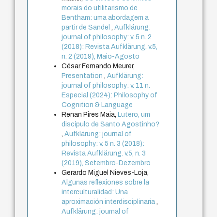
morais do utilitarismo de
Bentham: uma abordagem a
partir de Sandel
,
Aufklärung:
journal of philosophy: v. 5 n. 2
(2018): Revista Aufklärung. v.5,
n. 2 (2019), Maio-Agosto
César Fernando Meurer,
Presentation
,
Aufklärung:
journal of philosophy: v. 11 n.
Especial (2024): Philosophy of
Cognition & Language
Renan Pires Maia,
Lutero, um
discípulo de Santo Agostinho?
,
Aufklärung: journal of
philosophy: v. 5 n. 3 (2018):
Revista Aufklärung. v.5, n. 3
(2019), Setembro-Dezembro
Gerardo Miguel Nieves-Loja,
Algunas reflexiones sobre la
interculturalidad: Una
aproximación interdisciplinaria
,
Aufklärung: journal of