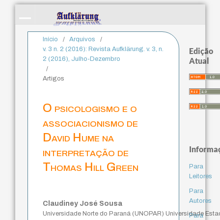
Início
/
Arquivos
/
v. 3 n. 2 (2016): Revista Aufklärung. v. 3, n.
Edição
2 (2016), Julho-Dezembro
Atual
/
Artigos
O psicologismo e o
associacionismo de
David Hume na
Informa
interpretação de
Thomas Hill Green
Para
Leitores
Para
Autores
Claudiney José Sousa
Universidade Norte do Paraná (UNOPAR) Universidade Estad
Para