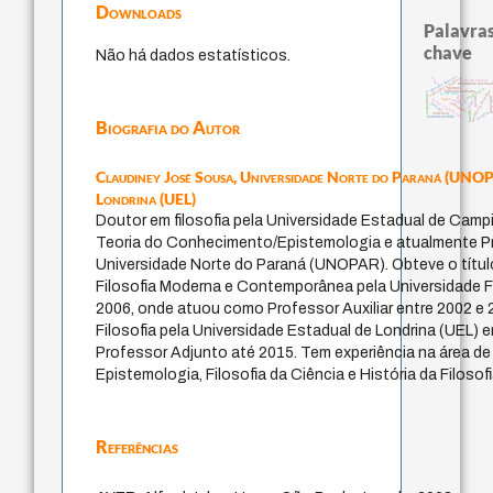
Downloads
Palavras
chave
Não há dados estatísticos.
filosofia francesa
experiência temporal
mind
arte de educar
identidade naciona
género
intolerância
metafísica do tempo
fundamentalismo
acquaintance
j.c.m. neto
guayaquil
leyes
jacobi
lei
logos
history of philosophy
perdón
idade
protágoras
therapy
bataille
palavra
violencia
homem-medida
Biografia do Autor
Claudiney José Sousa,
Universidade Norte do Paraná (UNOPA
Londrina (UEL)
Doutor em filosofia pela Universidade Estadual de Cam
Teoria do Conhecimento/Epistemologia e atualmente P
Universidade Norte do Paraná (UNOPAR). Obteve o títul
Filosofia Moderna e Contemporânea pela Universidade 
2006, onde atuou como Professor Auxiliar entre 2002 e
Filosofia pela Universidade Estadual de Londrina (UEL)
Professor Adjunto até 2015. Tem experiência na área de
Epistemologia, Filosofia da Ciência e História da Filosof
Referências