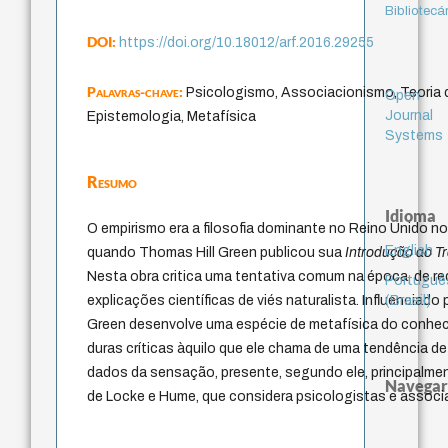
Bibliotecá
DOI:
https://doi.org/10.18012/arf.2016.29255
Palavras-chave:
Psicologismo, Associacionismo, Teoria
Open
Journal
Epistemologia, Metafísica
Systems
Resumo
Idioma
O empirismo era a filosofia dominante no Reino Unido nos
English
quando Thomas Hill Green publicou sua
Introdução ao 
Nesta obra critica uma tentativa comum na época, de redu
Portuguê
(Brasil)
explicações científicas de viés naturalista. Influenciado
Green desenvolve uma espécie de metafísica do conhecim
duras críticas àquilo que ele chama de uma tendência de
dados da sensação, presente, segundo ele, principalme
Navegar
de Locke e Hume, que considera psicologistas e associ