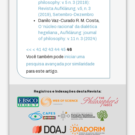
philosophy: v. 5 n. 3 (2018):
Revista Aufklärung. v.5, n. 3
(2019), Setembro-Dezembro
Danilo Vaz-Curado R. M. Costa,
O ‘núcleo racional’ da dialética
hegeliana
,
Aufklärung: journal
of philosophy: v. 11 n. 3 (2024)
<<
<
41
42
43
44
45
46
Você também pode
iniciar uma
pesquisa avançada por similaridade
para este artigo.
Registros e Indexações desta Revista: