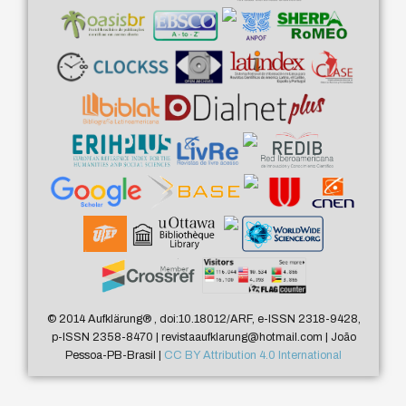
© 2014 Aufklärung
®
, doi:10.18012/ARF, e-ISSN 2318-9428,
p-ISSN 2358-8470 | revistaaufklarung@hotmail.com | João
Pessoa-PB-Brasil |
CC BY Attribution 4.0 International