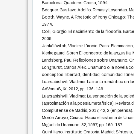
Barcelona: Quaderns Crema, 1994.
Bécquer, Gustavo Adolfo. Rimas y Leyendas. Mad
Booth, Wayne. A Rhetoric of Irony. Chicago: Th
1974.
Colli, Giorgio. El nacimiento de la filosofía. Bar
2009.
Jankélévitch, Vladimir. L’ironie. Paris: Flammarion
Kierkegaard, Sören El concepto de la angustia. M
Landsberg, Pau. Reflexiones sobre Unamuno. Cruz
Longhurst, Carlos Alex. Unamuno o la novela co
conceptos: libertad, identidad, comunidad. Itiner
Luarsabishvili, Vladimer. La ironía romántica en 
AdVersuS, IX, 2012, pp. 136-149.
Luarsabishvili, Vladimer. La sensación de la sol
(aproximación a la poesía metafísica). Revista d
Complutense de Madrid, 2017, 42, 2 (en prensa).
Morón Arroyo, Ciriaco. Hacía el sistema de Un
Miguel de Unamuno. 32, 1997, pp. 169-187.
Quintiliano. Institutio Oratoria. Madrid: Síntesis,