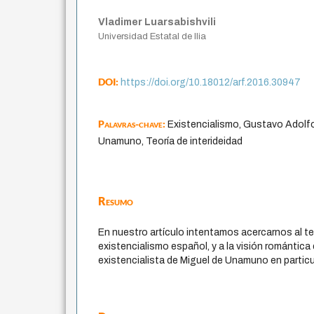
Vladimer Luarsabishvili
Universidad Estatal de Ilia
DOI:
https://doi.org/10.18012/arf.2016.30947
Palavras-chave:
Existencialismo, Gustavo Adolfo
Unamuno, Teoría de interideidad
Resumo
En nuestro artículo intentamos acercarnos al t
existencialismo español, y a la visión romántic
existencialista de Miguel de Unamuno en particu