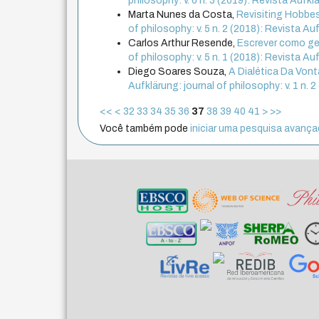
philosophy: v. 6 n. 3 (2019): Revista Aufk
Marta Nunes da Costa,
Revisiting Hobbes:
of philosophy: v. 5 n. 2 (2018): Revista Au
Carlos Arthur Resende,
Escrever como ges
of philosophy: v. 5 n. 1 (2018): Revista Aufk
Diego Soares Souza,
A Dialética Da Von
Aufklärung: journal of philosophy: v. 1 n. 
<<
<
32
33
34
35
36
37
38
39
40
41
>
>>
Você também pode
iniciar uma pesquisa avançad