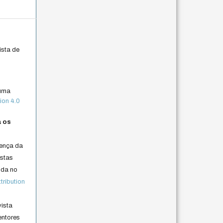
ista de
 uma
ion 4.0
a os
cença da
istas
lida no
ribution
vista
entores