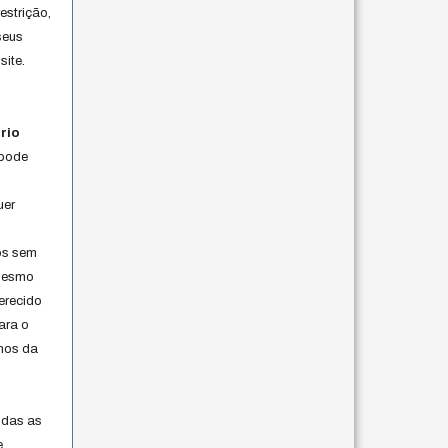
estrição,
seus
site.
rio
 pode
uer
os sem
 mesmo
erecido
ara o
rmos da
s
odas as
e