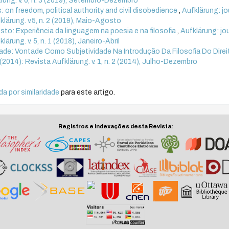
lärung. v. 6, n. 3 (2019), Setembro-Dezembro
 on freedom, political authority and civil disobedience
,
Aufklärung: jo
fklärung. v.5, n. 2 (2019), Maio-Agosto
to: Experiência da linguagem na poesia e na filosofia
,
Aufklärung: jo
lärung. v. 5, n. 1 (2018), Janeiro-Abril
tade: Vontade Como Subjetividade Na Introdução Da Filosofia Do Dire
2 (2014): Revista Aufklärung. v. 1, n. 2 (2014), Julho-Dezembro
a por similaridade
para este artigo.
Registros e Indexações desta Revista: