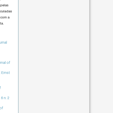
 pelas
iculadas
 com a
ta.
urnal
rnal of
: Ernst
f
 6 n. 2
 of