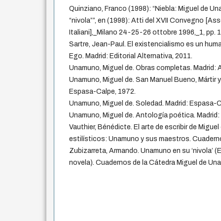
Quinziano, Franco (1998): “Niebla: Miguel de Un
“nivola””, en (1998): Atti del XVII Convegno [As
Italiani],_Milano 24-25-26 ottobre 1996,_1, pp.
Sartre, Jean-Paul. El existencialismo es un hum
Ego. Madrid: Editorial Alternativa, 2011.
Unamuno, Miguel de. Obras completas. Madrid: 
Unamuno, Miguel de. San Manuel Bueno, Mártir y 
Espasa-Calpe, 1972.
Unamuno, Miguel de. Soledad. Madrid: Espasa-C
Unamuno, Miguel de. Antología poética. Madrid: A
Vauthier, Bénédicte. El arte de escribir de Mig
estilísticos: Unamuno y sus maestros. Cuaderno 
Zubizarreta, Armando. Unamuno en su ‘nivola’ 
novela). Cuadernos de la Cátedra Miguel de Una