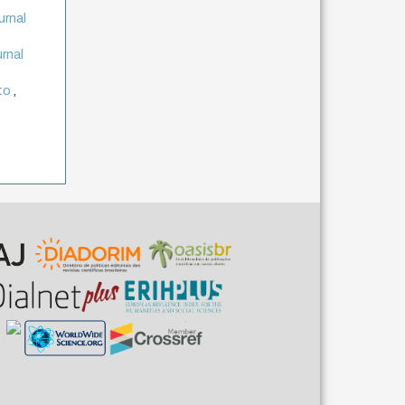
urnal
urnal
ito
,