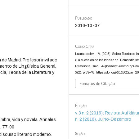
Publicado
2016-10-07
Como Citar
Luarsabishvili, V. (2016). Sobre Teoría de i
 de Madrid. Profesor invitado
(La sucesión de las ideas o del Romanticism
amento de Lingüísica General,
Existencialismo).
Aufklärung: Journal of Phi
a, Teoría de la Literatura y
3
(2), p.39–48. https://doi.org/10.18012/arf.2
Fomatos de Citação
Edição
v. 3 n. 2 (2016): Revista Aufklärun
n. 2 (2016), Julho-Dezembro
mbre, vida y novela. Annales
p. 77-90
Seção
l discurso literario moderno.