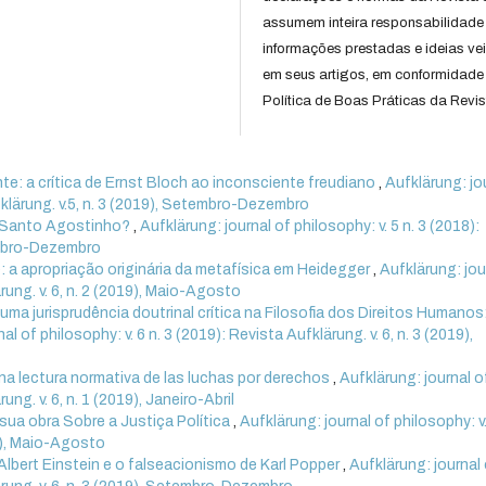
assumem inteira responsabilidade
informações prestadas e ideias ve
em seus artigos, em conformidade
Política de Boas Práticas da Revis
e: a crítica de Ernst Bloch ao inconsciente freudiano
,
Aufklärung: jo
ufklärung. v.5, n. 3 (2019), Setembro-Dezembro
e Santo Agostinho?
,
Aufklärung: journal of philosophy: v. 5 n. 3 (2018):
tembro-Dezembro
: a apropriação originária da metafísica em Heidegger
,
Aufklärung: jou
ärung. v. 6, n. 2 (2019), Maio-Agosto
uma jurisprudência doutrinal crítica na Filosofia dos Direitos Humanos
al of philosophy: v. 6 n. 3 (2019): Revista Aufklärung. v. 6, n. 3 (2019),
Una lectura normativa de las luchas por derechos
,
Aufklärung: journal o
ung. v. 6, n. 1 (2019), Janeiro-Abril
sua obra Sobre a Justiça Política
,
Aufklärung: journal of philosophy: v.
19), Maio-Agosto
Albert Einstein e o falseacionismo de Karl Popper
,
Aufklärung: journal