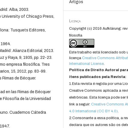
Artigos
rid: Alba, 2003.
e University of Chicago Press,
Licença
Copyright (c) 2016 Aufklärung: rev
celona: Tusquets Editores,
filosofia
, 1964.
adrid: Alianza Editorial, 2013.
Este trabalho está licenciado sob
 y Raya, 9, 1935, pp. 22-23.
licença
Creative Commons Attribut
International License
.
mo empresa filosófica. Tres
Política de Direito Autoral par
arios, 15, 2012, pp. 83-99.
itens publicados pela Revista:
las Rimas de Bécquer.
1.Esta revista é regida por uma Li
Creative Commons aplicada a rev
edad en las Rimas de Bécquer
eletrônicas. Esta licença pode ser 
e Filosofía de la Universidad
link a seguir:
Creative Commons Att
4.0 International (CC BY 4.0)
.
amuno. Cuadernos Cátedra
2.Consonante a essa politica, a re
declara que os autores são os det
 1947.