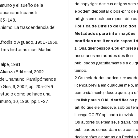
do copyright de seus artigos sem r
amuno y el sueño de la
e podem depositar o pós-print de 
sociacione Ispanisti
artigos em qualquer repositório ou 
 135-148.
Política de Direito de Uso dos
anismo. La trascendencia del
Metadados para informações
contidas nos itens do repositó
Afrodisio Aguado, 1951-1959.
1. Qualquer pessoa e/ou empresa
tres historias más. Madrid:
acessar os metadados dos itens
publicados gratuitamente e a qulq
alpe, 1981.
tempo.
lianza Editorial, 2002.
2.Os metadados podem ser usad
uel de Unamuno. Paralipómenos
licença prévia em qualquer meio,
Gris, 6, 2002, pp. 205-244.
comercialmente, desde que seja of
(Estudio como se hace una
um link para o
OAI Identifier
ou p
muno, 10, 1960, pp. 5-27.
artigo que ele desceve, sob os te
licença CC BY aplicada à revista.
Os autores que têm seus trabalho
publicados concordam que com t
declarações e normas da Revista 