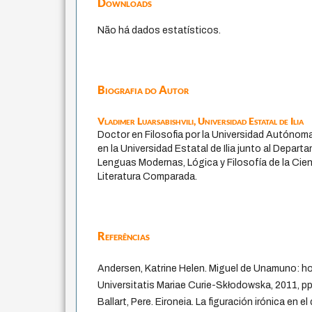
Downloads
Não há dados estatísticos.
Biografia do Autor
Vladimer Luarsabishvili,
Universidad Estatal de Ilia
Doctor en Filosofia por la Universidad Autónoma
en la Universidad Estatal de Ilia junto al Depart
Lenguas Modernas, Lógica y Filosofía de la Cienci
Literatura Comparada.
Referências
Andersen, Katrine Helen. Miguel de Unamuno: ho
Universitatis Mariae Curie-Skłodowska, 2011, p
Ballart, Pere. Eironeia. La figuración irónica en e