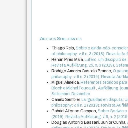
Artigos Semelhantes
Thiago Reis,
Sobre o ainda-não-conscient
of philosophy: v. 5 n. 3 (2018): Revista A
Renan Pires Maia,
Lutero, um discípulo d
Revista Aufklärung. v.5, n. 3 (2019), Se
Rodrigo Amorim Castelo Branco,
O passe
philosophy: v. 6 n. 2 (2019): Revista Aufkl
Miguel Almeida,
Referentes teóricos para 
Bloch e Michel Foucault
,
Aufklärung: journ
Setembro-Dezembro
Camilo Sembler,
La igualdad en disputa: 
philosophy: v. 6 n. 1 (2019): Revista Aufklär
Gabriel Afonso Campos,
Sobre Godwin e 
(2019): Revista Aufklärung. v. 6, n. 2 (20
Douglas Antonio Bassani, Junior Cunha,