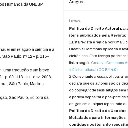
Artigos
itos Humanos da UNESP
Licença
Política de Direito Autoral par
itens publicados pela Revista:
1.Esta revista é regida por uma Li
Creative Commons aplicada a rev
er em relação à ciência e à
eletrônicas. Esta licença pode ser 
, São Paulo, nº 12 – p. 115-
link a seguir:
Creative Commons Att
4.0 International (CC BY 4.0)
.
 : uma tradução e um breve
2.Consonante a essa politica, a re
– p. 99-113 – jul.-dez. 2008.
declara que os autores são os det
al, São Paulo, Martins
do copyright de seus artigos sem r
e podem depositar o pós-print de 
ão, São Paulo, Editora da
artigos em qualquer repositório ou 
Política de Direito de Uso dos
Metadados para informações
contidas nos itens do repositó