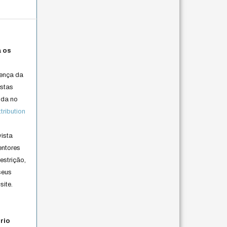
a os
cença da
istas
lida no
ribution
vista
entores
estrição,
seus
site.
rio