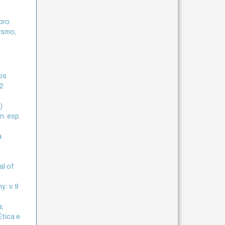
mbro
ismo,
os
 2
)
 n. esp
a
al of
y: v. 9
a,
Ética e