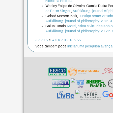
Filosofia Política
Wesley Felipe de Oliveira, Camila Dutra Per
de Peter Singer
,
Aufklärung: journal of p
Gehad Marcon Bark,
Justiça como virtude
Aufklärung: journal of philosophy: v. 8 n
Salua Omais,
Moral, ética e virtudes sob o
Aufklärung: journal of philosophy: v. 12 n.
<<
<
1
2
3
4
5
6
7
8
9
10
>
>>
Você também pode
iniciar uma pesquisa avançad