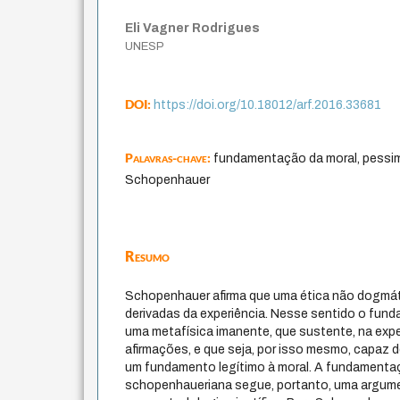
Eli Vagner Rodrigues
UNESP
DOI:
https://doi.org/10.18012/arf.2016.33681
Palavras-chave:
fundamentação da moral, pessim
Schopenhauer
Resumo
Schopenhauer afirma que uma ética não dogmáti
derivadas da experiência. Nesse sentido o fund
uma metafísica imanente, que sustente, na expe
afirmações, e que seja, por isso mesmo, capaz 
um fundamento legítimo à moral. A fundamenta
schopenhaueriana segue, portanto, uma argum