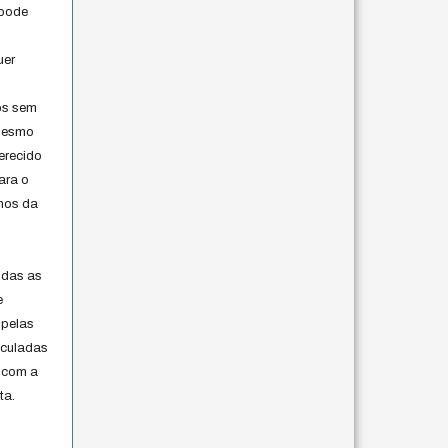
 pode
uer
os sem
 mesmo
erecido
ara o
rmos da
s
odas as
e
 pelas
iculadas
 com a
ta.