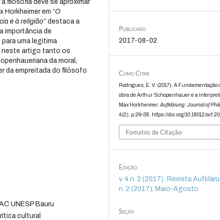
 filosofia deve se aproximar
x Horkheimer em “
O
a e à religião”
destaca a
Publicado
 a importância de
2017-08-02
para uma legítima
neste artigo tanto os
penhaueriana da moral,
r da empreitada do filósofo
Como Citar
Rodrigues, E. V. (2017). A Fundamentação 
obra de Arthur Schopenhauer e a interpret
Max Horkheimer.
Aufklärung: Journal of Phi
4
(2), p.29–38. https://doi.org/10.18012/arf.2
Fomatos de Citação
Edição
v. 4 n. 2 (2017): Revista Aufklärun
n. 2 (2017), Maio-Agosto
FAAC UNESP Bauru
Seção
tica cultural