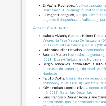
Eli Vagner Rodrigues,
A crítica da razão 
Horkheimer.
,
Aufklärung: journal of philoso
Eli Vagner Rodrigues,
A culpa universal c
segundo Schopenhauer
,
Aufklärung: jour
Artigos Semelhantes
Isabella Vivianny Santana Heinen, Roberto
Valores Na Fase Madura De Nietzsche [DO
(2014): Revista Aufklärung. v. 1, n. 2 (20
Guilherme Felipe Carvalho,
A destinação d
Scarlett Marton,
Nietzsche: da genealogi
(2021): Dossiê Nietzsche no Nordeste
Sérgio Gonçalves Ferreira, Marcus Túlio 
como eixo da Genealogia da moral
,
Aufkl
Nordeste
Tarcilio Ciotta,
Uma análise da teoria do su
philosophy: v. 5 n. 1 (2018): Revista Aufklär
Flávio Freitas, Leonice Silva,
O conceito 
n. 3 (2022): Setembro-Dezembro
Leno Francisco Danner, Acsa Liliane Carv
antitotalitária, não-fundamentalista e ant