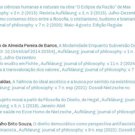
nas ciências humanas e naturais na obra “O Eclipse da Razão” de Max
phy: v. 2 n. 2 (2015): Revista Aufklärung. v. 2, n. 2 (2015), Julho-Deze
omo consenso ético entre a filosofia, o cristianismo, budismo e braman
nal of philosophy: v. 7 n. 2 (2020): Maio-Agosto. Edição Regular
 de Almeida Pereira de Barros,
A Modernidade Enquanto Subversão D
I: 10.15440/arf.2014.20354]
,
Aufklärung: journal of philosophy: v. 1 n.
14), Julho-Dezembro
o erudito em Fichte
,
Aufklärung: journal of philosophy: v. 11 n. 2 (2024
a à transvaloração dos valores
,
Aufklärung: journal of philosophy: v. 7
Caldas,
A falência do ideal ascético e a busca por sentido na existênci
ärung: journal of philosophy: v. 7 n. esp (2021): Dossiê Nietzsche no
jeito moral a partir da Filosofia do Direito, de Hegel
,
Aufklärung: journ
ung. v. 5, n. 1 (2018), Janeiro-Abril
de saúde no Ecce Homo de Nietzsche
,
Aufklärung: journal of philosoph
alho Brito Souza,
O direito democrático como perspectiva antifascist
irracista
,
Aufklärung: journal of philosophy: v. 9 n. esp (2022): Dossiê 