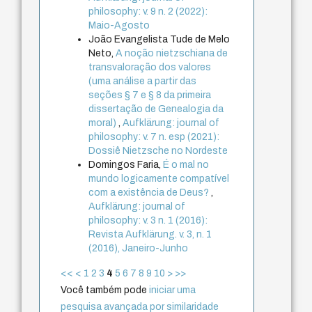
philosophy: v. 9 n. 2 (2022):
Maio-Agosto
João Evangelista Tude de Melo
Neto,
A noção nietzschiana de
transvaloração dos valores
(uma análise a partir das
seções § 7 e § 8 da primeira
dissertação de Genealogia da
moral)
,
Aufklärung: journal of
philosophy: v. 7 n. esp (2021):
Dossiê Nietzsche no Nordeste
Domingos Faria,
É o mal no
mundo logicamente compatível
com a existência de Deus?
,
Aufklärung: journal of
philosophy: v. 3 n. 1 (2016):
Revista Aufklärung. v. 3, n. 1
(2016), Janeiro-Junho
<<
<
1
2
3
4
5
6
7
8
9
10
>
>>
Você também pode
iniciar uma
pesquisa avançada por similaridade