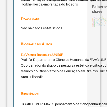
Horkheimer da empreitada do filósofo
Palavras
chave
classical german philosophy
Downloads
pedagogia
experiência tempor
direito roman
papel da lei
mind
metafísica do tempo
bataille
género
history of philosophy
leyes
literatura (poética)
fundamentalismo
protágoras
desejo
intolerância
jacobi
lei
perdón
palavra
idade
homem-medida
sacrifício
j.c.m. neto
logos
acquaintance
Não há dados estatísticos.
Biografia do Autor
Eli Vagner Rodrigues,
UNESP
Prof. Dr. Departanento Ciências Humanas da FAAC UN
Coordenador do grupo de pesquisa estética e crítica cul
Membro do Observatório de Educação em Direitos Hu
Área : Filosofia
Referências
HORKHEIMER, Max, O pensamento de Schopenhauer em r