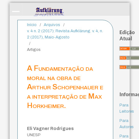
Início
/
Arquivos
/
v. 4 n. 2 (2017): Revista Aufklärung. v. 4, n.
Edição
2 (2017), Maio-Agosto
Atual
/
Artigos
A Fundamentação da
moral na obra de
Arthur Schopenhauer e
Informa
a interpretação de Max
Horkheimer.
Para
Leitores
Para
Autores
Eli Vagner Rodrigues
UNESP
Para