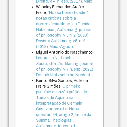
Direito, v. 4, n. esp. (2017), Maio
Wescley Fernandes Araújo
Freire,
“Nossa honestidade!”:
notas críticas sobre a
controvérsia filosófica Derrida-
Habermas
,
Aufklärung: journal
of philosophy: v. 5 n. 2 (2018):
Revista Aufklärung. v.5, n. 2
(2019), Maio-Agosto
Miguel Antonio do Nascimento,
Leitura de Nietzsche:
Zaratustra
,
Aufklärung: journal
of philosophy: v. 7 n. esp (2021):
Dossiê Nietzsche no Nordeste
Bento Silva Santos, Edilézia
Freire Simões,
O primeiro
princípio da razão prática de
Tomás de Aquino na
interpretação de Germain
Grisez sobre a Lei Natural:
questão 94, artigo 2, Ia-IIae da
Summa Theologiae.
,
Aufklärung: journal of