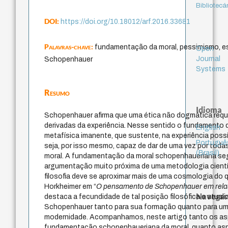
Bibliotecá
DOI:
https://doi.org/10.18012/arf.2016.33681
Palavras-chave:
fundamentação da moral, pessimismo, es
Open
Journal
Schopenhauer
Systems
Resumo
Idioma
Schopenhauer afirma que uma ética não dogmática requ
derivadas da experiência. Nesse sentido o fundamento 
English
metafísica imanente, que sustente, na experiência possí
Portuguê
seja, por isso mesmo, capaz de dar de uma vez por tod
(Brasil)
moral. A fundamentação da moral schopenhaueriana se
argumentação muito próxima de uma metodologia cientí
filosofia deve se aproximar mais de uma cosmologia do 
Horkheimer em “
O pensamento de Schopenhauer em relação
Navegar
destaca a fecundidade de tal posição filosófica e atuali
Schopenhauer tanto para sua formação quanto para uma
modernidade. Acompanhamos, neste artigo tanto os a
fundamentação schopenhaueriana da moral, quanto asp