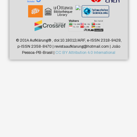
© 2014 Aufklärung
®
, doi:10.18012/ARF, e-ISSN 2318-9428,
p-ISSN 2358-8470 | revistaaufklarung@hotmail.com | João
Pessoa-PB-Brasil |
CC BY Attribution 4.0 International