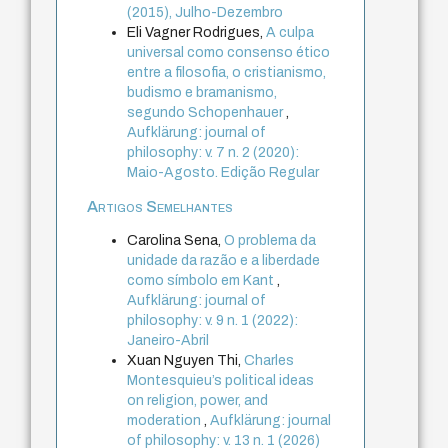
(2015), Julho-Dezembro
Eli Vagner Rodrigues,
A culpa
universal como consenso ético
entre a filosofia, o cristianismo,
budismo e bramanismo,
segundo Schopenhauer
,
Aufklärung: journal of
philosophy: v. 7 n. 2 (2020):
Maio-Agosto. Edição Regular
Artigos Semelhantes
Carolina Sena,
O problema da
unidade da razão e a liberdade
como símbolo em Kant
,
Aufklärung: journal of
philosophy: v. 9 n. 1 (2022):
Janeiro-Abril
Xuan Nguyen Thi,
Charles
Montesquieu’s political ideas
on religion, power, and
moderation
,
Aufklärung: journal
of philosophy: v. 13 n. 1 (2026)