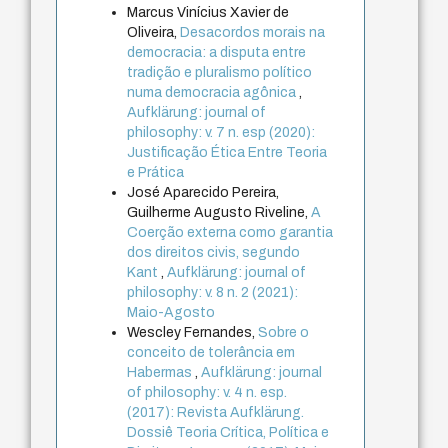
Marcus Vinícius Xavier de
Oliveira,
Desacordos morais na
democracia: a disputa entre
tradição e pluralismo político
numa democracia agônica
,
Aufklärung: journal of
philosophy: v. 7 n. esp (2020):
Justificação Ética Entre Teoria
e Prática
José Aparecido Pereira,
Guilherme Augusto Riveline,
A
Coerção externa como garantia
dos direitos civis, segundo
Kant
,
Aufklärung: journal of
philosophy: v. 8 n. 2 (2021):
Maio-Agosto
Wescley Fernandes,
Sobre o
conceito de tolerância em
Habermas
,
Aufklärung: journal
of philosophy: v. 4 n. esp.
(2017): Revista Aufklärung.
Dossiê Teoria Crítica, Política e