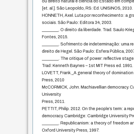
ou direito natural e ciência do Estado em comp
[et. al.]. São Leopoldo, RS: Ed. UNISINOS, 2010.
HONNETH, Axel. Luta por reconhecimento: a gra
sociais. São Paulo: Editora 34, 2003.
________. O direito da liberdade. Trad. Saulo Krie
Fontes, 2015.
________. Sofrimento de indeterminação: uma re
direito de Hegel. São Paulo: Esfera Pública, 200
________. The critique of power: reflective stages 
Trad: Kenneth Baynes – 1st MIT Press ed. 1991.
LOVETT, Frank._A general theory of domination 
Press, 2010
McCORMICK, John. Machiavellian democracy. C
University
Press, 2011.
PETTIT, Philip. 2012. On the people’s term: a re
democracy. Cambridge: Cambridge University Pr
________. Republicanism: a theory of freedom a
Oxford University Press, 1997.