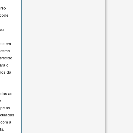
rio
 pode
uer
os sem
 mesmo
erecido
ara o
rmos da
s
odas as
e
 pelas
iculadas
 com a
ta.