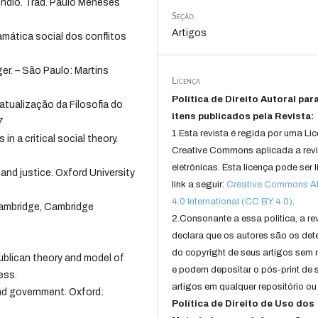
êndio. Trad. Paulo Meneses
Seção
Artigos
mática social dos conflitos
ger. – São Paulo: Martins
Licença
Política de Direito Autoral par
atualização da Filosofia do
itens publicados pela Revista:
7
1.Esta revista é regida por uma Li
in a critical social theory.
Creative Commons aplicada a rev
eletrônicas. Esta licença pode ser 
and justice. Oxford University
link a seguir:
Creative Commons Att
4.0 International (CC BY 4.0)
.
ambridge, Cambridge
2.Consonante a essa politica, a re
declara que os autores são os det
do copyright de seus artigos sem r
publican theory and model of
e podem depositar o pós-print de 
ess.
artigos em qualquer repositório ou 
nd government. Oxford:
Política de Direito de Uso dos