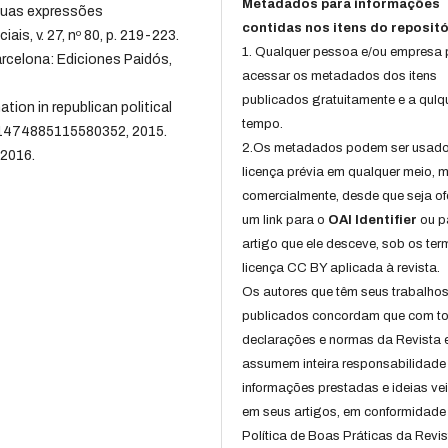
Metadados para informações
 suas expressões
contidas nos itens do repositó
ais, v. 27, nº 80, p. 219-223.
1. Qualquer pessoa e/ou empresa
arcelona: Ediciones Paidós,
acessar os metadados dos itens
publicados gratuitamente e a qulq
on in republican political
tempo.
p. 1474885115580352, 2015.
2.Os metadados podem ser usad
 2016.
licença prévia em qualquer meio,
comercialmente, desde que seja of
um link para o
OAI Identifier
ou p
artigo que ele desceve, sob os te
licença CC BY aplicada à revista.
Os autores que têm seus trabalho
publicados concordam que com t
declarações e normas da Revista 
assumem inteira responsabilidade
informações prestadas e ideias ve
em seus artigos, em conformidade
Política de Boas Práticas da Revis