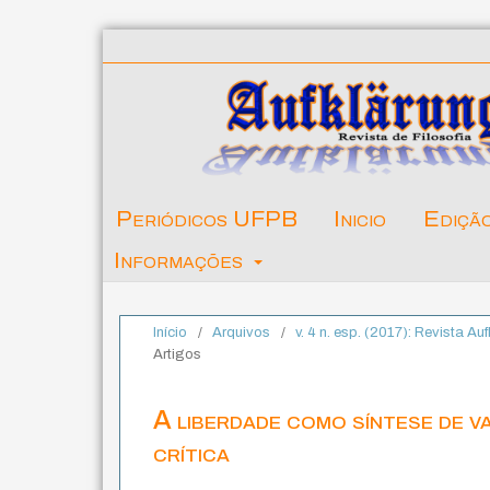
Periódicos UFPB
Inicio
Ediçã
Informações
Início
/
Arquivos
/
v. 4 n. esp. (2017): Revista Auf
Artigos
A liberdade como síntese de v
crítica