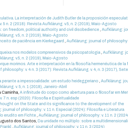
ulativa. La interpretación de Judith Butler de la proposición especulat
v. 5 n. 2 (2018): Revista Aufklärung. v.5, n. 2 (2019), Maio-Agosto
 on freedom, political authority and civil disobedience
,
Aufklärung: jo
fklärung. v.5, n. 2 (2019), Maio-Agosto
nceito de paciência em Kierkegaard
,
Aufklärung: journal of philosophy: 
a queixa nos modelos compreensivos da psicopatologia
,
Aufklärung: j
fklärung. v.5, n. 2 (2019), Maio-Agosto
que morimos. Arte e interpretación en la filosofía hermenéutica de la f
f philosophy: v. 4 n. 3 (2017): Revista Aufklärung. v. 4, n. 3 (2017), Se
ia perante a impessoalidade: um estudo heideggeriano
,
Aufklärung: jo
lärung. v. 5, n. 1 (2018), Janeiro-Abril
ra Caminha,
A infinitude do corpo como abertura para o filosofar em Mer
. 7 n. esp (2020): Filosofia e Espiritualidade
hought on the State and its significance to the development of the
 journal of philosophy: v. 11 n. Especial (2024): Filosofia e Literatura
o erudito em Fichte
,
Aufklärung: journal of philosophy: v. 11 n. 2 (2024
Augusto dos Santos,
Da unidade no múltiplo: sobre a multidimensional
 Frankl
,
Aufklärung: journal of philosophy: v. 11 n. 3 (2024)