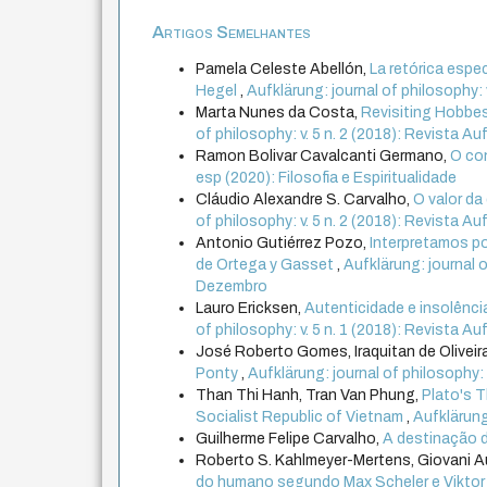
Artigos Semelhantes
Pamela Celeste Abellón,
La retórica espec
Hegel
,
Aufklärung: journal of philosophy: 
Marta Nunes da Costa,
Revisiting Hobbes:
of philosophy: v. 5 n. 2 (2018): Revista Au
Ramon Bolivar Cavalcanti Germano,
O co
esp (2020): Filosofia e Espiritualidade
Cláudio Alexandre S. Carvalho,
O valor d
of philosophy: v. 5 n. 2 (2018): Revista Au
Antonio Gutiérrez Pozo,
Interpretamos por
de Ortega y Gasset
,
Aufklärung: journal o
Dezembro
Lauro Ericksen,
Autenticidade e insolênc
of philosophy: v. 5 n. 1 (2018): Revista Aufk
José Roberto Gomes, Iraquitan de Olivei
Ponty
,
Aufklärung: journal of philosophy: v
Than Thi Hanh, Tran Van Phung,
Plato's T
Socialist Republic of Vietnam
,
Aufklärung:
Guilherme Felipe Carvalho,
A destinação d
Roberto S. Kahlmeyer-Mertens, Giovani 
do humano segundo Max Scheler e Viktor