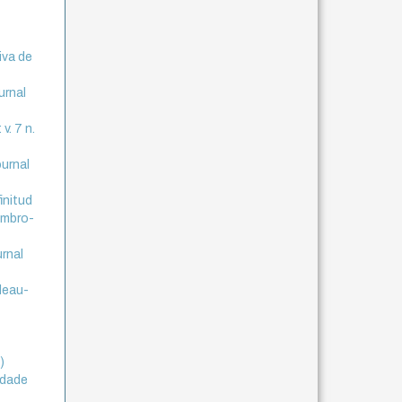
iva de
urnal
v. 7 n.
ournal
initud
tembro-
urnal
leau-
)
idade