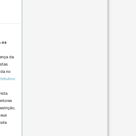
a os
cença da
istas
lida no
ribution
vista
entores
estrição,
seus
site.