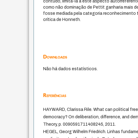
contudo, limitá-la a este aspecto autorreferente.
como não dominação de Pettit ganharia mais d
fosse mediada pela categoria reconhecimento ta
crítica de Honneth.
Downloads
Não há dados estatísticos.
Referências
HAYWARD, Clarissa Rile. What can political free
democracy? On deliberation, difference, and dem
Theory, p. 0090591711408245, 2011.
HEGEL, Georg Wilhelm Friedrich. Linhas fundament