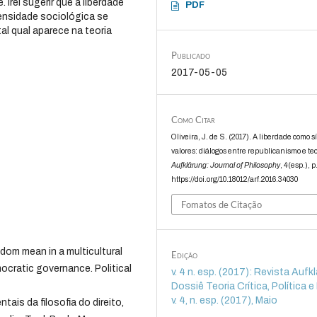
 Irei sugerir que a liberdade
PDF
ensidade sociológica se
l qual aparece na teoria
Publicado
2017-05-05
Como Citar
Oliveira, J. de S. (2017). A liberdade como s
valores: diálogos entre republicanismo e teor
Aufklärung: Journal of Philosophy
,
4
(esp.), 
https://doi.org/10.18012/arf.2016.34030
Fomatos de Citação
dom mean in a multicultural
Edição
ocratic governance. Political
v. 4 n. esp. (2017): Revista Aufk
Dossiê Teoria Crítica, Política e 
v. 4, n. esp. (2017), Maio
ais da filosofia do direito,