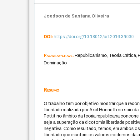
Joedson de Santana Oliveira
DOI:
https://doi.org/10.18012/arf.2016.34030
Palavras-chave:
Republicanismo, Teoria Crítica
Dominação
Resumo
O trabalho tem por objetivo mostrar que a reco
liberdade realizada por Axel Honneth no seio da te
Pettit no âmbito da teoria republicana concorre
seja a superação da dicotomia liberdade positiva
negativa. Como resultado, temos, em ambos o
liberdade que mantem os valores modernos da a