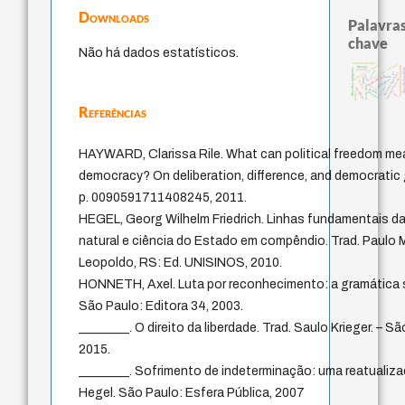
Downloads
Palavras
chave
Não há dados estatísticos.
identidade nacional
homem-medida
metafísica do tempo
experiência temporal
therapy
filosofia bra
filosofias indígenas
palavra
género
lei
literatura (poética)
idade
leyes
intolerância
fundamentalismo
mind
protágoras
desejo
jacobi
j.c.m. neto
bataille
sacrifício
perdón
animais
violencia
logos
Referências
HAYWARD, Clarissa Rile. What can political freedom mean
democracy? On deliberation, difference, and democratic 
p. 0090591711408245, 2011.
HEGEL, Georg Wilhelm Friedrich. Linhas fundamentais da fi
natural e ciência do Estado em compêndio. Trad. Paulo M
Leopoldo, RS: Ed. UNISINOS, 2010.
HONNETH, Axel. Luta por reconhecimento: a gramática so
São Paulo: Editora 34, 2003.
________. O direito da liberdade. Trad. Saulo Krieger. – S
2015.
________. Sofrimento de indeterminação: uma reatualizaç
Hegel. São Paulo: Esfera Pública, 2007