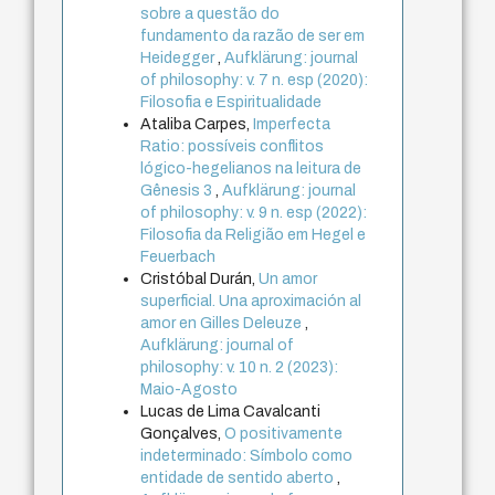
sobre a questão do
fundamento da razão de ser em
Heidegger
,
Aufklärung: journal
of philosophy: v. 7 n. esp (2020):
Filosofia e Espiritualidade
Ataliba Carpes,
Imperfecta
Ratio: possíveis conflitos
lógico-hegelianos na leitura de
Gênesis 3
,
Aufklärung: journal
of philosophy: v. 9 n. esp (2022):
Filosofia da Religião em Hegel e
Feuerbach
Cristóbal Durán,
Un amor
superficial. Una aproximación al
amor en Gilles Deleuze
,
Aufklärung: journal of
philosophy: v. 10 n. 2 (2023):
Maio-Agosto
Lucas de Lima Cavalcanti
Gonçalves,
O positivamente
indeterminado: Símbolo como
entidade de sentido aberto
,