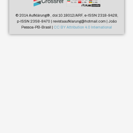
© 2014 Aufklärung
®
, doi:10.18012/ARF, e-ISSN 2318-9428,
p-ISSN 2358-8470 | revistaaufklarung@hotmail.com | João
Pessoa-PB-Brasil |
CC BY Attribution 4.0 International