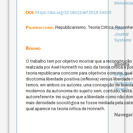
Bibliotecá
DOI:
https://doi.org/10.18012/arf.2016.34030
Palavras-chave:
Republicanismo, Teoria Crítica, Recon
Open
Journal
Systems
Resumo
O trabalho tem por objetivo mostrar que a reconstrução
Idioma
realizada por Axel Honneth no seio da teoria crítica e por
teoria republicana concorre para objetivos comuns, qual
English
dicotomia liberdade positiva (reflexiva) versus liberdad
Portuguê
temos, em ambos os autores, uma concepção de liberd
(Brasil)
modernos da autonomia do sujeito sem, contudo, limitá
autorreferente. Irei sugerir que a liberdade como não do
mais densidade sociológica se fosse mediada pela cate
qual aparece na teoria crítica de Honneth.
Navegar