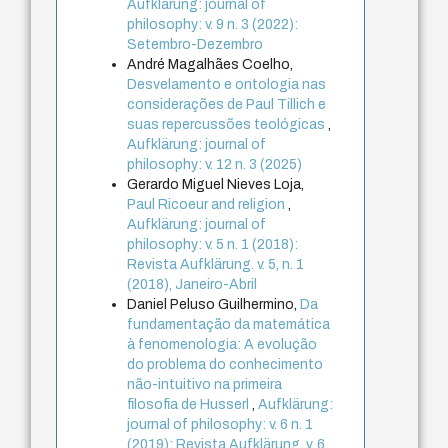
Aufklärung: journal of
philosophy: v. 9 n. 3 (2022):
Setembro-Dezembro
André Magalhães Coelho,
Desvelamento e ontologia nas
considerações de Paul Tillich e
suas repercussões teológicas
,
Aufklärung: journal of
philosophy: v. 12 n. 3 (2025)
Gerardo Miguel Nieves Loja,
Paul Ricoeur and religion
,
Aufklärung: journal of
philosophy: v. 5 n. 1 (2018):
Revista Aufklärung. v. 5, n. 1
(2018), Janeiro-Abril
Daniel Peluso Guilhermino,
Da
fundamentação da matemática
à fenomenologia: A evolução
do problema do conhecimento
não-intuitivo na primeira
filosofia de Husserl
,
Aufklärung:
journal of philosophy: v. 6 n. 1
(2019): Revista Aufklärung. v. 6,