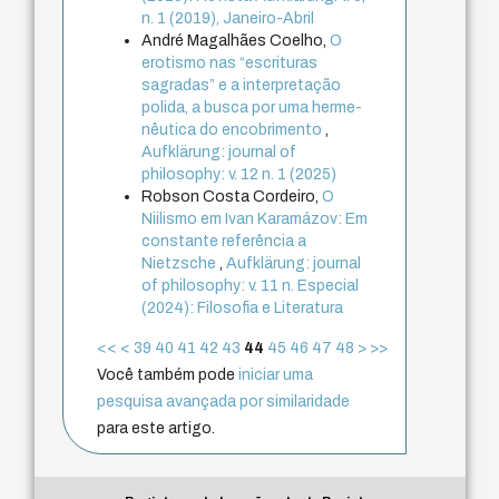
n. 1 (2019), Janeiro-Abril
André Magalhães Coelho,
O
erotismo nas “escrituras
sagradas” e a interpretação
polida, a busca por uma herme-
nêutica do encobrimento
,
Aufklärung: journal of
philosophy: v. 12 n. 1 (2025)
Robson Costa Cordeiro,
O
Niilismo em Ivan Karamázov: Em
constante referência a
Nietzsche
,
Aufklärung: journal
of philosophy: v. 11 n. Especial
(2024): Filosofia e Literatura
<<
<
39
40
41
42
43
44
45
46
47
48
>
>>
Você também pode
iniciar uma
pesquisa avançada por similaridade
para este artigo.