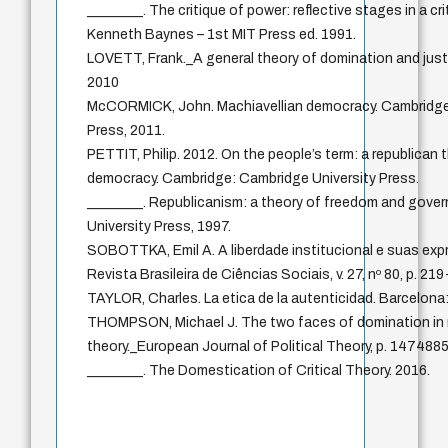
________. The critique of power: reflective stages in a crit
Kenneth Baynes – 1st MIT Press ed. 1991.
LOVETT, Frank._A general theory of domination and justi
2010
McCORMICK, John. Machiavellian democracy. Cambridge
Press, 2011.
PETTIT, Philip. 2012. On the people’s term: a republican
democracy. Cambridge: Cambridge University Press.
________. Republicanism: a theory of freedom and gove
University Press, 1997.
SOBOTTKA, Emil A. A liberdade institucional e suas exp
Revista Brasileira de Ciências Sociais, v. 27, nº 80, p. 21
TAYLOR, Charles. La etica de la autenticidad. Barcelona
THOMPSON, Michael J. The two faces of domination in re
theory._European Journal of Political Theory, p. 14748
________. The Domestication of Critical Theory. 2016.