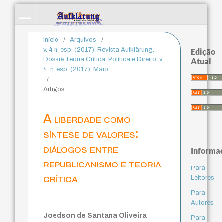
Início
/
Arquivos
/
v. 4 n. esp. (2017): Revista Aufklärung.
Edição
Dossiê Teoria Crítica, Política e Direito, v.
Atual
4, n. esp. (2017), Maio
/
Artigos
A liberdade como
síntese de valores:
diálogos entre
Informa
republicanismo e teoria
Para
crítica
Leitores
Para
Autores
Joedson de Santana Oliveira
Para