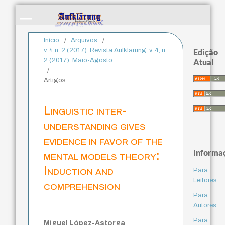
Início
/
Arquivos
/
v. 4 n. 2 (2017): Revista Aufklärung. v. 4, n.
Edição
2 (2017), Maio-Agosto
Atual
/
Artigos
Linguistic inter-
understanding gives
evidence in favor of the
Informa
mental models theory:
Induction and
Para
Leitores
comprehension
Para
Autores
Para
Miguel López-Astorga