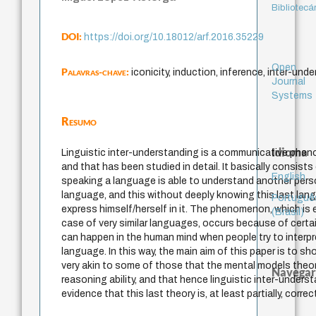
Bibliotecá
DOI:
https://doi.org/10.18012/arf.2016.35229
Open
Palavras-chave:
iconicity, induction, inference, inter-un
Journal
Systems
Resumo
Idioma
Linguistic inter-understanding is a communicative phen
and that has been studied in detail. It basically consists 
English
speaking a language is able to understand another pers
language, and this without deeply knowing this last lan
Portuguê
express himself/herself in it. The phenomenon, which is e
(Brasil)
case of very similar languages, occurs because of certa
can happen in the human mind when people try to interpre
language. In this way, the main aim of this paper is to 
very akin to some of those that the mental models theo
Navegar
reasoning ability, and that hence linguistic inter-under
evidence that this last theory is, at least partially, correc