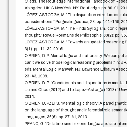
C. eds. The Routledge International Handbook of Resea
Abingdon, UK, & New York, NY: Routledge, pp. 80-91, 201
LÓPEZ-ASTORGA, M. “The disjunction introduction rule
considerations.” Pragmalingüística, 23: pp. 141-149, 20
LÓPEZ-ASTORGA, M. “The Hindu Syllogism, iconic repr
thought.” Revue Roumaine de Philosophie, 60(2): pp. 35
LÓPEZ-ASTORGA, M. “Towards an updated reasoning for
3(1): pp. 11-32, 2016b.
O’BRIEN, D. P. Mental logic and irrationality: We can pu
can´t we solve those logical reasoning problems? In: BRA
eds. Mental Logic. Mahwah, NJ: Lawrence Erlbaum Associa
23-43, 1998.
O’BRIEN, D. P. “Conditionals and disjunctions in mental-
Liu and Chou (2012) and to López-Astorga (2013).” Univ
2014.
O’BRIEN, D. P.; LI, S. “Mental logic theory: A paradigmati
on the language of thought and inferential role semanti
Languages, 36(6): pp. 27-41, 2013.
PEANO, G. “De latino sine flexione. Lingua auxiliare inte