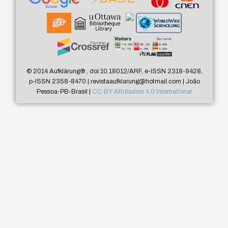
© 2014 Aufklärung
®
, doi:10.18012/ARF, e-ISSN 2318-9428,
p-ISSN 2358-8470 | revistaaufklarung@hotmail.com | João
Pessoa-PB-Brasil |
CC BY Attribution 4.0 International