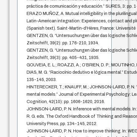
práctica de comunicación y educación.” SURES, 3: pp. 1
ERAZO MUÑOZ, A. Mutual intelligibility in the plurilingua
Latin-American integration: Experiences, contact and plu
(Spanish text). Saint-Martin-d’Hères, France: Université
GENTZEN, G. “Untersuchungen über das logische Schli
Zeitschrift, 39(2): pp. 176-210, 1934.
GENTZEN, G. “Untersuchungen über das logische Schlie
Zeitschrift, 39(3): pp. 405-431, 1935.
GOUVEIA, E. L.; ROAZZI, A.; O’BRIEN, D. P.; MOUTIN
DIAS, M. G. “Raciocínio dedutivo e lógica mental.” Estud
135-145, 2003.
HINTERECKER, T.; KNAUFF, M.; JOHNSON-LAIRD, P. N. “Mo
mental models.” Journal of Experimental Psychology: Le
Cognition, 42(10): pp. 1606-1620, 2016.
JOHNSON-LAIRD, P. N. Inference with mental models. I
R. G. eds. The Oxford Handbook of Thinking and Reason
University Press, pp. 134-145, 2012.
JOHNSON-LAIRD, P. N. How to improve thinking. In: WEGER