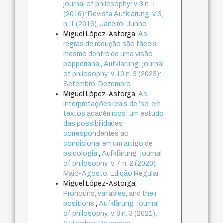
journal of philosophy: v. 3 n. 1
(2016): Revista Aufklärung. v. 3,
n. 1 (2016), Janeiro-Junho
Miguel López-Astorga,
As
regras de redução são fáceis
mesmo dentro de uma visão
popperiana
,
Aufklärung: journal
of philosophy: v. 10 n. 3 (2023):
Setembro-Dezembro
Miguel López-Astorga,
As
interpretações reais de ‘se’ em
textos acadêmicos: um estudo
das possibilidades
correspondentes ao
condicional em um artigo de
psicologia
,
Aufklärung: journal
of philosophy: v. 7 n. 2 (2020):
Maio-Agosto. Edição Regular
Miguel López-Astorga,
Pronouns, variables, and their
positions
,
Aufklärung: journal
of philosophy: v. 8 n. 3 (2021):