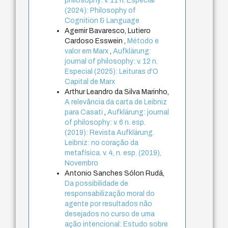
philosophy: v. 11 n. Especial
(2024): Philosophy of
Cognition & Language
Agemir Bavaresco, Lutiero
Cardoso Esswein ,
Método e
valor em Marx
,
Aufklärung:
journal of philosophy: v. 12 n.
Especial (2025): Leituras d'O
Capital de Marx
Arthur Leandro da Silva Marinho,
A relevância da carta de Leibniz
para Casati
,
Aufklärung: journal
of philosophy: v. 6 n. esp.
(2019): Revista Aufklärung.
Leibniz: no coração da
metafísica. v. 4, n. esp. (2019),
Novembro
Antonio Sanches Sólon Rudá,
Da possibilidade de
responsabilização moral do
agente por resultados não
desejados no curso de uma
ação intencional: Estudo sobre