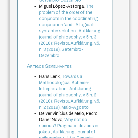
Setembro-Dezembro
Miguel López-Astorga,
The
problem of the order of the
conjuncts in the coordinating
conjunction ‘and’: A logical-
syntactic solution
,
Aufklärung:
journal of philosophy: v. 5 n. 3
(2018): Revista Aufklärung. v.5,
n. 3 (2019), Setembro-
Dezembro
Artigos Semelhantes
Hans Lenk,
Towards a
Methodological Scheme-
Interpretation
,
Aufklärung:
journal of philosophy: v. 5 n. 2
(2018): Revista Aufklärung. v.5,
n. 2 (2019), Maio-Agosto
Deiver Vinícius de Melo, Pedro
Daher Novo,
Why not so
serious? Pragmatic devices in
jokes
,
Aufklärung: journal of