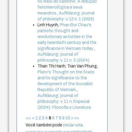
no meio do caminho: A redução
fenomenológica e seus
meandros
,
Aufklärung: journal
of philosophy: v. 12 n. 1 (2025)
Linh Huynh,
Phan Boi Chau's
patriotic thought and
revolutionary activities in the
early twentieth century and the
significance in Vietnam today
,
Aufklärung: journal of
philosophy: v. 11 n. 3 (2024)
Than Thi Hanh, Tran Van Phung,
Plato's Thought on the State
and its significance to the
development of the Socialist
Republic of Vietnam
,
Aufklärung: journal of
philosophy: v. 11 n. Especial
(2024): Filosofia e Literatura
<<
<
1
2
3
4
5
6
7
8
9
10
>
>>
Você também pode
iniciar uma