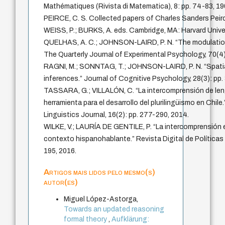
Mathématiques (Rivista di Matematica), 8: pp. 74-83, 19
PEIRCE, C. S. Collected papers of Charles Sanders Pe
WEISS, P.; BURKS, A. eds. Cambridge, MA: Harvard Unive
QUELHAS, A. C.; JOHNSON-LAIRD, P. N. “The modulation 
The Quarterly Journal of Experimental Psychology, 70(4)
RAGNI, M.; SONNTAG, T.; JOHNSON-LAIRD, P. N. “Spatial
inferences.” Journal of Cognitive Psychology, 28(3): pp.
TASSARA, G.; VILLALÓN, C. “La intercomprensión de len
herramienta para el desarrollo del plurilingüismo en Chil
Linguistics Journal, 16(2): pp. 277-290, 2014.
WILKE, V.; LAURÍA DE GENTILE, P. “La intercomprensión 
contexto hispanohablante.” Revista Digital de Políticas 
195, 2016.
Artigos mais lidos pelo mesmo(s)
autor(es)
Miguel López-Astorga,
Towards an updated reasoning
formal theory
,
Aufklärung: