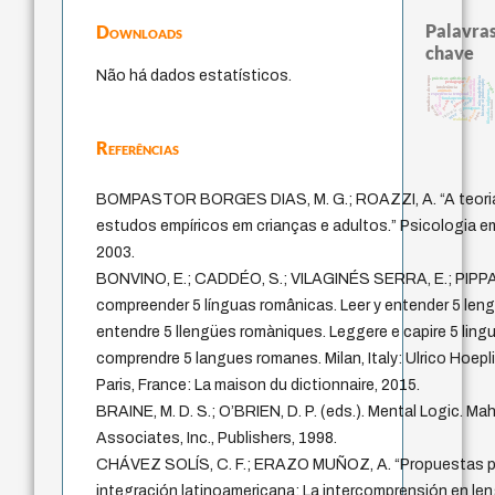
Palavras
Downloads
chave
Não há dados estatísticos.
j.c.m. neto
metafísica do tempo
não maleficência
prácticas artísticas
history of philosophy
homem-medida
sacrifício
pedagogia
perdó
intolerância
filosofias indígenas
animais
experiência temporal
desejo
fundamentalismo
jacobi
género
viktor frankl
idade
lei
bataille
therapy
protágoras
violencia
leyes
palavra
logos
mind
realidad
Referências
BOMPASTOR BORGES DIAS, M. G.; ROAZZI, A. “A teoria 
estudos empíricos em crianças e adultos.” Psicologia em
2003.
BONVINO, E.; CADDÉO, S.; VILAGINÉS SERRA, E.; PIPPA,
compreender 5 línguas românicas. Leer y entender 5 lengu
entendre 5 llengües romàniques. Leggere e capire 5 lingu
comprendre 5 langues romanes. Milan, Italy: Ulrico Hoepli
Paris, France: La maison du dictionnaire, 2015.
BRAINE, M. D. S.; O’BRIEN, D. P. (eds.). Mental Logic. M
Associates, Inc., Publishers, 1998.
CHÁVEZ SOLÍS, C. F.; ERAZO MUÑOZ, A. “Propuestas plu
integración latinoamericana: La intercomprensión en 