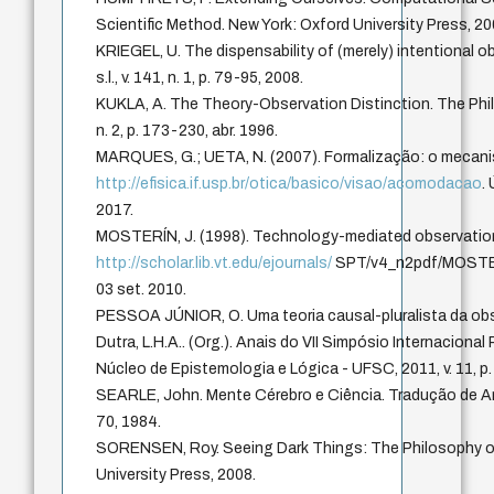
Scientific Method. New York: Oxford University Press, 20
KRIEGEL, U. The dispensability of (merely) intentional o
s.l., v. 141, n. 1, p. 79-95, 2008.
KUKLA, A. The Theory-Observation Distinction. The Philos
n. 2, p. 173-230, abr. 1996.
MARQUES, G.; UETA, N. (2007). Formalização: o meca
http://efisica.if.usp.br/otica/basico/visao/acomodacao
.
2017.
MOSTERÍN, J. (1998). Technology-mediated observatio
http://scholar.lib.vt.edu/ejournals/
SPT/v4_n2pdf/MOSTER
03 set. 2010.
PESSOA JÚNIOR, O. Uma teoria causal-pluralista da obse
Dutra, L.H.A.. (Org.). Anais do VII Simpósio Internacional P
Núcleo de Epistemologia e Lógica - UFSC, 2011, v. 11, p
SEARLE, John. Mente Cérebro e Ciência. Tradução de Ar
70, 1984.
SORENSEN, Roy. Seeing Dark Things: The Philosophy o
University Press, 2008.