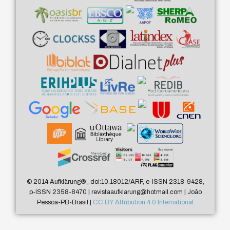
© 2014 Aufklärung
®
, doi:10.18012/ARF, e-ISSN 2318-9428,
p-ISSN 2358-8470 | revistaaufklarung@hotmail.com | João
Pessoa-PB-Brasil |
CC BY Attribution 4.0 International