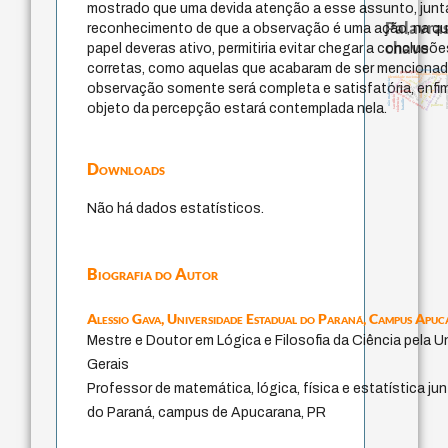
mostrado que uma devida atenção a esse assunto, jun
Palavras
reconhecimento de que a observação é uma ação, na qu
chave
papel deveras ativo, permitiria evitar chegar a conclus
corretas, como aquelas que acabaram de ser mencionada
external relations
guayaquil
filosofias indígena
pensamento sin
leyes
homem-medida
metafísica do tempo
identidade nacional
realidad
intolerância
perdón
mind
não maleficência
j.c.m. neto
observação somente será completa e satisfatória, enfi
fundamentalismo
desejo
protágoras
jacobi
pedagogia
género
idade
experiência temporal
logos
sacrifício
violencia
lei
bataille
objeto da percepção estará contemplada nela.
palavra
Downloads
Não há dados estatísticos.
Biografia do Autor
Alessio Gava,
Universidade Estadual do Paraná, Campus Apu
Mestre e Doutor em Lógica e Filosofia da Ciência pela U
Gerais
Professor de matemática, lógica, física e estatística ju
do Paraná, campus de Apucarana, PR