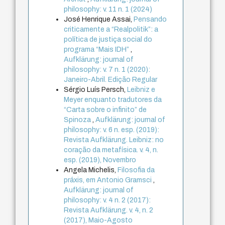
philosophy: v. 11 n. 1 (2024)
José Henrique Assai,
Pensando
criticamente a “Realpolitik”: a
política de justiça social do
programa “Mais IDH”
,
Aufklärung: journal of
philosophy: v. 7 n. 1 (2020):
Janeiro-Abril. Edição Regular
Sérgio Luís Persch,
Leibniz e
Meyer enquanto tradutores da
“Carta sobre o infinito” de
Spinoza
,
Aufklärung: journal of
philosophy: v. 6 n. esp. (2019):
Revista Aufklärung. Leibniz: no
coração da metafísica. v. 4, n.
esp. (2019), Novembro
Angela Michelis,
Filosofia da
práxis, em Antonio Gramsci
,
Aufklärung: journal of
philosophy: v. 4 n. 2 (2017):
Revista Aufklärung. v. 4, n. 2
(2017), Maio-Agosto