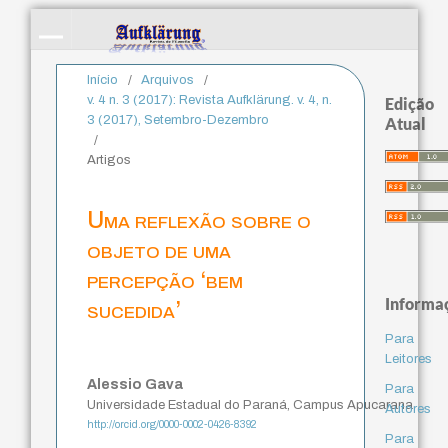
Início
/
Arquivos
/
v. 4 n. 3 (2017): Revista Aufklärung. v. 4, n.
Edição
3 (2017), Setembro-Dezembro
Atual
/
Artigos
Uma reflexão sobre o
objeto de uma
percepção ‘bem
Informa
sucedida’
Para
Leitores
Alessio Gava
Para
Universidade Estadual do Paraná, Campus Apucarana
Autores
http://orcid.org/0000-0002-0426-8392
Para