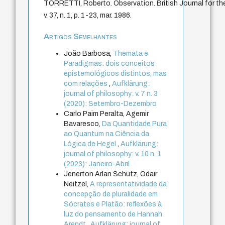
TORRETTI, Roberto. Observation. British Journal for the 
v. 37, n. 1, p. 1-23, mar. 1986.
Artigos Semelhantes
João Barbosa,
Themata e
Paradigmas: dois conceitos
epistemológicos distintos, mas
com relações
,
Aufklärung:
journal of philosophy: v. 7 n. 3
(2020): Setembro-Dezembro
Carlo Paim Peralta, Agemir
Bavaresco,
Da Quantidade Pura
ao Quantum na Ciência da
Lógica de Hegel
,
Aufklärung:
journal of philosophy: v. 10 n. 1
(2023): Janeiro-Abril
Jenerton Arlan Schütz, Odair
Neitzel,
A representatividade da
concepção de pluralidade em
Sócrates e Platão: reflexões à
luz do pensamento de Hannah
Arendt
,
Aufklärung: journal of