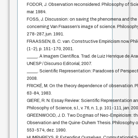
FODOR, J. Observation reconsidered. Philosophy of Science,
mar. 1984.
FOSS, J. Discussion: on saving the phenomena and the 
concerning Van Fraassen’s image of science. Philosophy of 
278-287, jun. 1991.
FRAASSEN, B. C. van. Constructive Empiricism now. Philos
(1-2), p. 151-170, 2001.
_____. A Imagem Científica. Trad. de Luiz Henrique de Ar
UNESP / Discurso Editorial, 2007.
_____. Scientific Representation: Paradoxes of Perspect
2008.
FRICKÉ, M. On the theory dependence of observation. Philos
63-84, 1983.
GIERE, R. N. Essay Review: Scientific Representation and
Philosophy of Science, s.l., v. 76, n. 1, p. 101-111, jan. 20
GREENWOOD, J. D. Two Dogmas of Neo-Empiricism: the 
Observation and the Quine-Duhem Thesis. Philosophy of Sci
553-574, dez. 1990.
HUMPHREYS, P. Extending Ourselves. Computational Sci