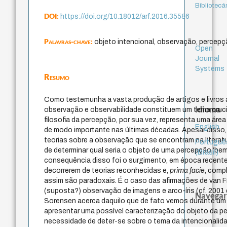
Bibliotecá
DOI:
https://doi.org/10.18012/arf.2016.35586
Palavras-chave:
objeto intencional, observação, percepç
Open
Journal
Systems
Resumo
Como testemunha a vasta produção de artigos e livros 
Idioma
observação e observabilidade constituem um tema crucial
filosofia da percepção, por sua vez, representa uma áre
English
de modo importante nas últimas décadas. Apesar disso,
teorias sobre a observação que se encontram na literat
Portuguê
de determinar qual seria o objeto de uma percepção ‘be
(Brasil)
consequência disso foi o surgimento, em época recente
decorrerem de teorias reconhecidas e,
prima facie
, comp
assim são paradoxais. É o caso das afirmações de van 
(suposta?) observação de imagens e arco-íris (cf. 2001
Navegar
Sorensen acerca daquilo que de fato vemos durante um e
apresentar uma possível caracterização do objeto da pe
necessidade de deter-se sobre o tema da intencionalida