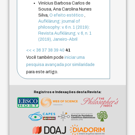
Vinícius Barbosa Carlos de
Sousa, Ana Carolina Nunes
Silva,
O efeito estético
,
Aufklärung: journal of
philosophy: v. 6 n. 1 (2019):
Revista Aufklärung. v. 6, n. 1
(2019), Janeiro-Abril
<<
<
36
37
38
39
40
41
Você também pode
iniciar uma
pesquisa avançada por similaridade
para este artigo.
Registros e Indexações desta Revista: