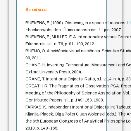
Referências
BUEKENS, F. (1999). Observing in a space of reasons.
ht
~buekens/obs.doc. Último acesso em: 11 jun. 2007.
BUEKENS, F.; MULLER, F. A. Intentionality Versus Constr
Erkenntnis, s.l., n. 76, p. 91-100, 2012.
BUENO, O. A evidência visual na ciência. Scientiæ Studia, 
90, 2011.
CHANG, H. Inventing Temperature: Measurement and Scie
Oxford University Press, 2004.
CRANE, T. Intentional Objects. Ratio, s.l., v. 14, n. 4, p. 
CREATH, R. The Pragmatics of Observation. PSA: Proce
Meeting of the Philosophy of Science Association, Vol.
Contributed Papers, s.l., p. 149-153, 1988.
FARKAS, K. Independent Intentional Objects. In: Tadeus
Kijanija-Placek, Olga Poller & Jan Wolenski (eds.), The 
the 6th European Congress of Analytical Philosophy. Lo
2010, p. 149-165.