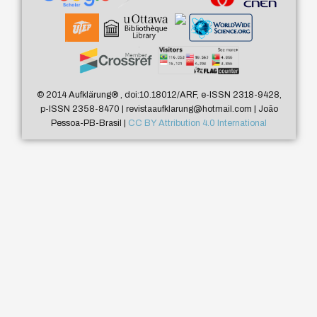
© 2014 Aufklärung
®
, doi:10.18012/ARF, e-ISSN 2318-9428,
p-ISSN 2358-8470 | revistaaufklarung@hotmail.com | João
Pessoa-PB-Brasil |
CC BY Attribution 4.0 International