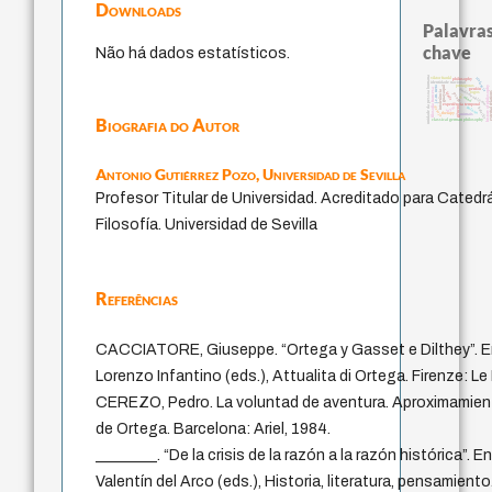
Downloads
Palavras
chave
Não há dados estatísticos.
unidade da pessoa humana
violencia
viktor frankl
philosophy
identidade nacional
protágoras
guayaquil
j.c.m. neto
history of philosophy
perdón
filosofia francesa
fundamentalismo
intolerância
logos
external re
jacobi
idade
lei
mind
experiência temporal
leyes
palavra
desejo
género
bataille
therapy
animais
Biografia do Autor
classical german philosophy
Antonio Gutiérrez Pozo,
Universidad de Sevilla
Profesor Titular de Universidad. Acreditado para Catedrá
Filosofía. Universidad de Sevilla
Referências
CACCIATORE, Giuseppe. “Ortega y Gasset e Dilthey”. En
Lorenzo Infantino (eds.), Attualita di Ortega. Firenze: L
CEREZO, Pedro. La voluntad de aventura. Aproximamient
de Ortega. Barcelona: Ariel, 1984.
________. “De la crisis de la razón a la razón histórica”
Valentín del Arco (eds.), Historia, literatura, pensamien