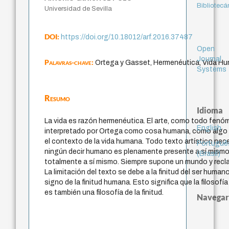
Bibliotecá
Universidad de Sevilla
DOI:
https://doi.org/10.18012/arf.2016.37487
Open
Journal
Palavras-chave:
Ortega y Gasset, Hermenéutica, Vida Hum
Systems
Resumo
Idioma
La vida es razón hermenéutica. El arte, como todo fenóm
English
interpretado por Ortega como cosa humana, como algo 
el contexto de la vida humana. Todo texto artístico nec
Portuguê
ningún decir humano es plenamente presente a sí mismo
(Brasil)
totalmente a sí mismo. Siempre supone un mundo y recl
La limitación del texto se debe a la finitud del ser human
signo de la finitud humana. Esto significa que la filosof
es también una filosofía de la finitud.
Navegar