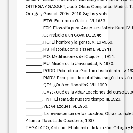
ORTEGA Y GASSET, José. Obras Completas. Madrid: T
Ortega y Gasset, 2004-2010. Siglas y vols.:
________.ETG: En torno a Galileo, VI, 1933.
________.FPK: Filosofía pura. Anejo a mi folleto Kant, IV, 
________.G: Preludio a un Goya, IX, 1946.
________.HG: El hombre y la gente, X, 1949/50.
________.HS: Historia como sistema, VI, 1941.
________.MQ: Meditaciones del Quijote, I, 1914.
________.MU: Misión de la Universidad, IV, 1930.
________.PGDD: Pidiendo un Goethe desde dentro, V, 19
________.PMRV: Principios de metafísica según la razón vi
________.QF?: ¿Qué es filosofía?, VIII, 1929.
________.QV?: ¿Qué es la vida? Lecciones del curso 1930
________.TNT: El tema de nuestro tiempo, III, 1923.
________.VE: Velázquez, VI, 1950.
________. La reviviscencia de los cuadros, Obras completas
Alianza-Revista de Occidente, 1983.
REGALADO, Antonio. El laberinto de la razón: Ortega y H