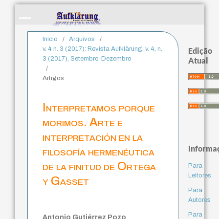
Início
/
Arquivos
/
v. 4 n. 3 (2017): Revista Aufklärung. v. 4, n.
Edição
3 (2017), Setembro-Dezembro
Atual
/
Artigos
Interpretamos porque
morimos. Arte e
interpretación en la
Informa
filosofía hermenéutica
de la finitud de Ortega
Para
Leitores
y Gasset
Para
Autores
Para
Antonio Gutiérrez Pozo