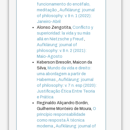
funcionamento do encéfalo,
meditação
,
Aufklärung: journal
of philosophy: v. 9 n. 1 (2022):
Janeiro-Abril
Alonso Zengotita,
Conflicto y
superioridad: la vida y su más
allá en Nietzsche y Freud
,
Aufklärung: journal of
philosophy: v. 8 n. 2 (2021):
Maio-Agosto
Keberson Bresolin, Maicon da
Silva,
Mundo da vida e direito:
uma abordagem a partir de
Habermas
,
Aufklärung: journal
of philosophy: v. 7 n. esp (2020):
Justificação Ética Entre Teoria
e Prática
Reginaldo Aliçandro Bordin,
Guilherme Monteiro de Moura,
O
princípio responsabilidade
como resposta À técnica
moderna
,
Aufklärung: journal of