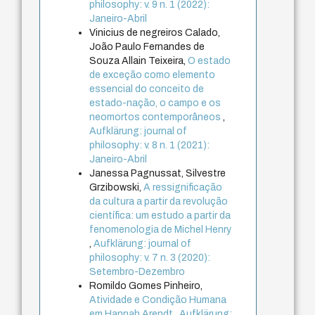
philosophy: v. 9 n. 1 (2022):
Janeiro-Abril
Vinicius de negreiros Calado,
João Paulo Fernandes de
Souza Allain Teixeira,
O estado
de exceção como elemento
essencial do conceito de
estado-nação, o campo e os
neomortos contemporâneos
,
Aufklärung: journal of
philosophy: v. 8 n. 1 (2021):
Janeiro-Abril
Janessa Pagnussat, Silvestre
Grzibowski,
A ressignificação
da cultura a partir da revolução
científica: um estudo a partir da
fenomenologia de Michel Henry
,
Aufklärung: journal of
philosophy: v. 7 n. 3 (2020):
Setembro-Dezembro
Romildo Gomes Pinheiro,
Atividade e Condição Humana
em Hannah Arendt
,
Aufklärung: