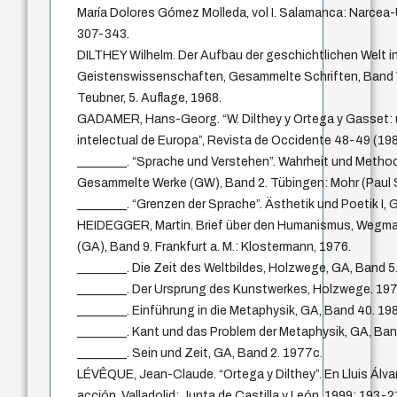
María Dolores Gómez Molleda, vol I. Salamanca: Narcea-
307-343.
DILTHEY Wilhelm. Der Aufbau der geschichtlichen Welt i
Geistenswissenschaften, Gesammelte Schriften, Band VI
Teubner, 5. Auflage, 1968.
GADAMER, Hans-Georg. “W. Dilthey y Ortega y Gasset: un
intelectual de Europa”, Revista de Occidente 48-49 (198
________. “Sprache und Verstehen”. Wahrheit und Metho
Gesammelte Werke (GW), Band 2. Tübingen: Mohr (Paul S
________. “Grenzen der Sprache”. Ästhetik und Poetik I, 
HEIDEGGER, Martin. Brief über den Humanismus, Weg
(GA), Band 9. Frankfurt a. M.: Klostermann, 1976.
________. Die Zeit des Weltbildes, Holzwege, GA, Band 5
________. Der Ursprung des Kunstwerkes, Holzwege. 19
________. Einführung in die Metaphysik, GA, Band 40. 19
________. Kant und das Problem der Metaphysik, GA, Ban
________. Sein und Zeit, GA, Band 2. 1977c.
LÉVÊQUE, Jean-Claude. “Ortega y Dilthey”. En Lluis Álva
acción. Valladolid: Junta de Castilla y León, 1999: 193-2