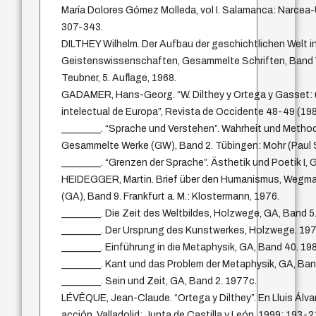
María Dolores Gómez Molleda, vol I. Salamanca: Narcea-
307-343.
DILTHEY Wilhelm. Der Aufbau der geschichtlichen Welt i
Geistenswissenschaften, Gesammelte Schriften, Band VI
Teubner, 5. Auflage, 1968.
GADAMER, Hans-Georg. “W. Dilthey y Ortega y Gasset: un
intelectual de Europa”, Revista de Occidente 48-49 (198
________. “Sprache und Verstehen”. Wahrheit und Metho
Gesammelte Werke (GW), Band 2. Tübingen: Mohr (Paul S
________. “Grenzen der Sprache”. Ästhetik und Poetik I, 
HEIDEGGER, Martin. Brief über den Humanismus, Weg
(GA), Band 9. Frankfurt a. M.: Klostermann, 1976.
________. Die Zeit des Weltbildes, Holzwege, GA, Band 5
________. Der Ursprung des Kunstwerkes, Holzwege. 19
________. Einführung in die Metaphysik, GA, Band 40. 19
________. Kant und das Problem der Metaphysik, GA, Ban
________. Sein und Zeit, GA, Band 2. 1977c.
LÉVÊQUE, Jean-Claude. “Ortega y Dilthey”. En Lluis Álva
acción. Valladolid: Junta de Castilla y León, 1999: 193-2