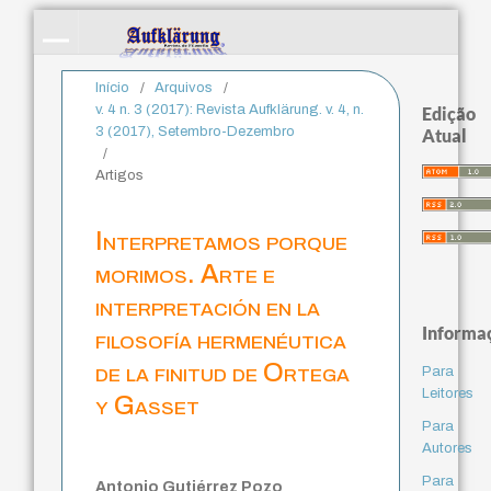
Início
/
Arquivos
/
v. 4 n. 3 (2017): Revista Aufklärung. v. 4, n.
Edição
3 (2017), Setembro-Dezembro
Atual
/
Artigos
Interpretamos porque
morimos. Arte e
interpretación en la
Informa
filosofía hermenéutica
de la finitud de Ortega
Para
Leitores
y Gasset
Para
Autores
Para
Antonio Gutiérrez Pozo