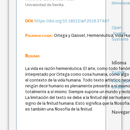
Bibliotecá
Universidad de Sevilla
DOI:
https://doi.org/10.18012/arf.2016.37487
Open
Journal
Palavras-chave:
Ortega y Gasset, Hermenéutica, Vida Hum
Systems
Resumo
Idioma
La vida es razón hermenéutica. El arte, como todo fenóm
English
interpretado por Ortega como cosa humana, como algo 
el contexto de la vida humana. Todo texto artístico nec
Portuguê
ningún decir humano es plenamente presente a sí mismo
(Brasil)
totalmente a sí mismo. Siempre supone un mundo y recl
La limitación del texto se debe a la finitud del ser human
signo de la finitud humana. Esto significa que la filosof
es también una filosofía de la finitud.
Navegar