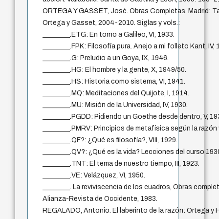
ORTEGA Y GASSET, José. Obras Completas. Madrid: T
Ortega y Gasset, 2004-2010. Siglas y vols.:
________.ETG: En torno a Galileo, VI, 1933.
________.FPK: Filosofía pura. Anejo a mi folleto Kant, IV, 
________.G: Preludio a un Goya, IX, 1946.
________.HG: El hombre y la gente, X, 1949/50.
________.HS: Historia como sistema, VI, 1941.
________.MQ: Meditaciones del Quijote, I, 1914.
________.MU: Misión de la Universidad, IV, 1930.
________.PGDD: Pidiendo un Goethe desde dentro, V, 19
________.PMRV: Principios de metafísica según la razón vi
________.QF?: ¿Qué es filosofía?, VIII, 1929.
________.QV?: ¿Qué es la vida? Lecciones del curso 1930
________.TNT: El tema de nuestro tiempo, III, 1923.
________.VE: Velázquez, VI, 1950.
________. La reviviscencia de los cuadros, Obras completas
Alianza-Revista de Occidente, 1983.
REGALADO, Antonio. El laberinto de la razón: Ortega y H