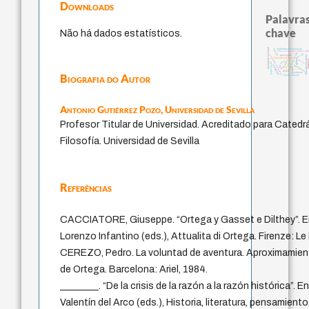
Downloads
Palavras
chave
Não há dados estatísticos.
identidade nacional
multidimensionalidade
bataille
classical german philosoph
jacobi
desejo
guayaquil
experiência temporal
filosofia brasileira
fundamentalismo
género
protágoras
palavra
viole
logos
j.c.m. neto
mind
papel da lei
lei
intolerância
pedagogia
idade
perdón
leyes
animais
Biografia do Autor
direito romano
Antonio Gutiérrez Pozo,
Universidad de Sevilla
Profesor Titular de Universidad. Acreditado para Catedrá
Filosofía. Universidad de Sevilla
Referências
CACCIATORE, Giuseppe. “Ortega y Gasset e Dilthey”. En
Lorenzo Infantino (eds.), Attualita di Ortega. Firenze: L
CEREZO, Pedro. La voluntad de aventura. Aproximamient
de Ortega. Barcelona: Ariel, 1984.
________. “De la crisis de la razón a la razón histórica”
Valentín del Arco (eds.), Historia, literatura, pensamien