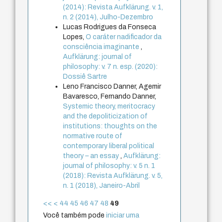
(2014): Revista Aufklärung. v. 1,
n. 2 (2014), Julho-Dezembro
Lucas Rodrigues da Fonseca
Lopes,
O caráter nadificador da
consciência imaginante
,
Aufklärung: journal of
philosophy: v. 7 n. esp. (2020):
Dossiê Sartre
Leno Francisco Danner, Agemir
Bavaresco, Fernando Danner,
Systemic theory, meritocracy
and the depoliticization of
institutions: thoughts on the
normative route of
contemporary liberal political
theory – an essay
,
Aufklärung:
journal of philosophy: v. 5 n. 1
(2018): Revista Aufklärung. v. 5,
n. 1 (2018), Janeiro-Abril
<<
<
44
45
46
47
48
49
Você também pode
iniciar uma