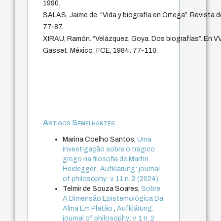
1990.
SALAS, Jaime de. “Vida y biografía en Ortega”. Revista
77-87.
XIRAU, Ramón. “Velázquez, Goya. Dos biografías”. En VV
Gasset. México: FCE, 1984: 77-110.
Artigos Semelhantes
Marina Coelho Santos,
Uma
investigação sobre o trágico
grego na filosofia de Martin
Heidegger
,
Aufklärung: journal
of philosophy: v. 11 n. 2 (2024)
Telmir de Souza Soares,
Sobre
A Dimensão Epistemológica Da
Alma Em Platão
,
Aufklärung:
journal of philosophy: v. 1 n. 2