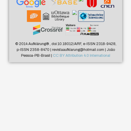
© 2014 Aufklärung
®
, doi:10.18012/ARF, e-ISSN 2318-9428,
p-ISSN 2358-8470 | revistaaufklarung@hotmail.com | João
Pessoa-PB-Brasil |
CC BY Attribution 4.0 International