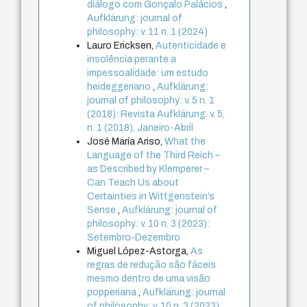
diálogo com Gonçalo Palácios
,
Aufklärung: journal of
philosophy: v. 11 n. 1 (2024)
Lauro Ericksen,
Autenticidade e
insolência perante a
impessoalidade: um estudo
heideggeriano
,
Aufklärung:
journal of philosophy: v. 5 n. 1
(2018): Revista Aufklärung. v. 5,
n. 1 (2018), Janeiro-Abril
José María Ariso,
What the
Language of the Third Reich –
as Described by Klemperer –
Can Teach Us about
Certainties in Wittgenstein’s
Sense
,
Aufklärung: journal of
philosophy: v. 10 n. 3 (2023):
Setembro-Dezembro
Miguel López-Astorga,
As
regras de redução são fáceis
mesmo dentro de uma visão
popperiana
,
Aufklärung: journal
of philosophy: v. 10 n. 3 (2023):