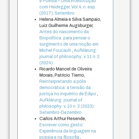
e Poesia – Uma interlocução
com Heidegger, Vol.4, n. esp.
(2017), Setembro
Helena Almeia e Silva Sampaio,
Luiz Guilherme Augsburger,
Antes do nascimento da
Biopolítica: para pensar o
surgimento de uma noção em
Michel Foucault
,
Aufklärung:
journal of philosophy: v. 11 n. 2
(2024)
Ricardo Manoel de Oliveira
Morais, Patricio Tierno,
Reinterpretando a pólis
democrática: a tensão da
justiça no inquérito de Édipo
,
Aufklärung: journal of
philosophy: v. 10 n. 3 (2023):
Setembro-Dezembro
Carlos Arthur Resende,
Escrever como gesto:
Experiência da linguagem na
poesia e na filosofia
,