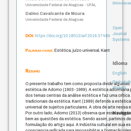
Bibliotecá
Universidade Federal de Alagoas - UFAL
Dalmo Cavalcante de Moura
Universidade Federal de Alagoas
Open
Journal
DOI:
https://doi.org/10.18012/arf.2016.37489
Systems
Palavras-chave:
Estética, juízo universal, Kant
Idioma
Resumo
English
Portuguê
O presente trabalho tem como proposta dividir algumas
(Brasil)
estética de Adorno (1903-1969). A estética adorrniana
dos temas centras da análise estética e faz uma crític
tradicionais da estética. Kant (1989) defende a estétic
universal de sujeitos particulares. A obra de arte nessa
Navegar
Por outro lado, Adorno (2013) observa que esse subjet
bem as questões da estética. Sendo assim, partimos des
formulação do artigo aqui. A Indústria cultural em sua es
consciencia reificada para impossibilitar a formação plen