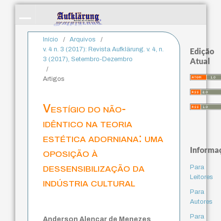
Início
/
Arquivos
/
v. 4 n. 3 (2017): Revista Aufklärung. v. 4, n.
Edição
3 (2017), Setembro-Dezembro
Atual
/
Artigos
Vestígio do não-
idêntico na teoria
estética adorniana: uma
Informa
oposição à
dessensibilização da
Para
Leitores
indústria cultural
Para
Autores
Para
Anderson Alencar de Menezes