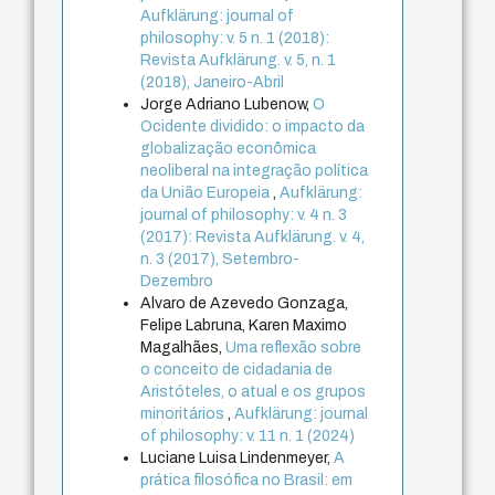
Aufklärung: journal of
philosophy: v. 5 n. 1 (2018):
Revista Aufklärung. v. 5, n. 1
(2018), Janeiro-Abril
Jorge Adriano Lubenow,
O
Ocidente dividido: o impacto da
globalização econômica
neoliberal na integração política
da União Europeia
,
Aufklärung:
journal of philosophy: v. 4 n. 3
(2017): Revista Aufklärung. v. 4,
n. 3 (2017), Setembro-
Dezembro
Alvaro de Azevedo Gonzaga,
Felipe Labruna, Karen Maximo
Magalhães,
Uma reflexão sobre
o conceito de cidadania de
Aristóteles, o atual e os grupos
minoritários
,
Aufklärung: journal
of philosophy: v. 11 n. 1 (2024)
Luciane Luisa Lindenmeyer,
A
prática filosófica no Brasil: em