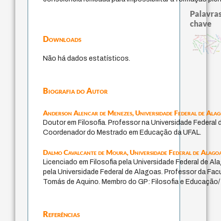
Palavras
chave
identidade naciona
animais
Downloads
direito romano
reali
j.c.m. neto
bataille
leyes
género
protágoras
experiência temporal
violencia
desejo
fundamentalismo
therapy
intolerância
homem-medida
idade
lei
jacobi
logos
sacrifício
palavra
perdón
mind
Não há dados estatísticos.
Biografia do Autor
Anderson Alencar de Menezes,
Universidade Federal de Ala
Doutor em Filosofia. Professor na Universidade Federal 
Coordenador do Mestrado em Educação da UFAL.
Dalmo Cavalcante de Moura,
Universidade Federal de Alago
Licenciado em Filosofia pela Universidade Federal de 
pela Universidade Federal de Alagoas. Professor da Fa
Tomás de Aquino. Membro do GP: Filosofia e Educação/ E
Referências