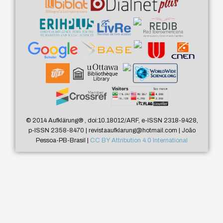
© 2014 Aufklärung
®
, doi:10.18012/ARF, e-ISSN 2318-9428,
p-ISSN 2358-8470 | revistaaufklarung@hotmail.com | João
Pessoa-PB-Brasil |
CC BY Attribution 4.0 International