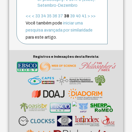
Setembro-Dezembro
<<
<
33
34
35
36
37
38
39
40
41
>
>>
Você também pode
iniciar uma
pesquisa avançada por similaridade
para este artigo.
Registros e Indexações desta Revista: