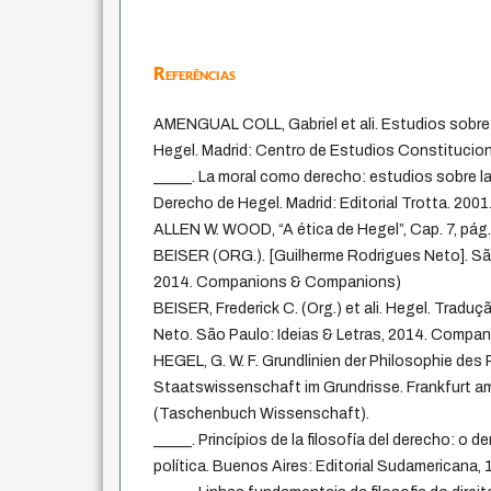
Referências
AMENGUAL COLL, Gabriel et ali. Estudios sobre 
Hegel. Madrid: Centro de Estudios Constitucion
_____. La moral como derecho: estudios sobre la 
Derecho de Hegel. Madrid: Editorial Trotta. 2001
ALLEN W. WOOD, “A ética de Hegel”, Cap. 7, pág
BEISER (ORG.). [Guilherme Rodrigues Neto]. São
2014. Companions & Companions)
BEISER, Frederick C. (Org.) et ali. Hegel. Tradu
Neto. São Paulo: Ideias & Letras, 2014. Comp
HEGEL, G. W. F. Grundlinien der Philosophie des
Staatswissenschaft im Grundrisse. Frankfurt a
(Taschenbuch Wissenschaft).
_____. Princípios de la filosofía del derecho: o d
política. Buenos Aires: Editorial Sudamericana, 