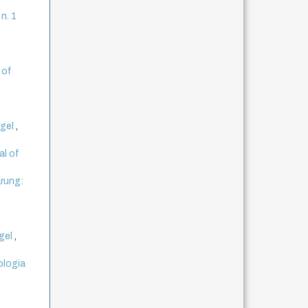
 n. 1
 of
egel
,
al of
rung:
egel
,
ologia