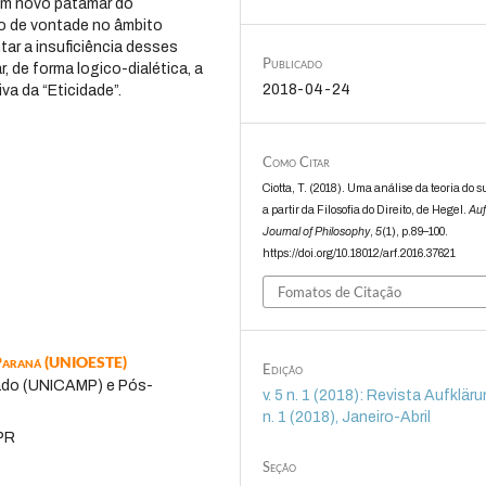
um novo patamar do
o de vontade no âmbito
ar a insuficiência desses
Publicado
 de forma logico-dialética, a
2018-04-24
va da “Eticidade”.
Como Citar
Ciotta, T. (2018). Uma análise da teoria do s
a partir da Filosofia do Direito, de Hegel.
Auf
Journal of Philosophy
,
5
(1), p.89–100.
https://doi.org/10.18012/arf.2016.37621
Fomatos de Citação
o Paraná (UNIOESTE)
Edição
ado (UNICAMP) e Pós-
v. 5 n. 1 (2018): Revista Aufklärun
n. 1 (2018), Janeiro-Abril
-PR
Seção