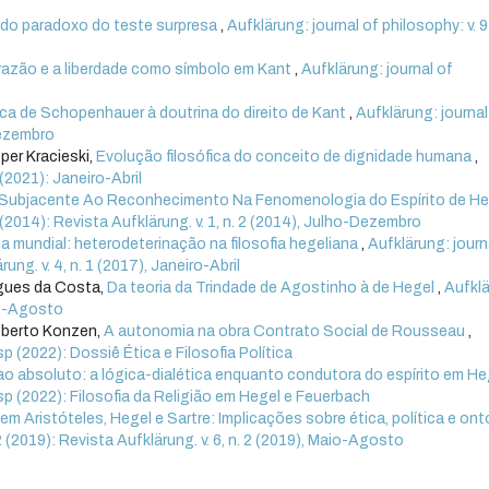
 do paradoxo do teste surpresa
,
Aufklärung: journal of philosophy: v. 9
razão e a liberdade como símbolo em Kant
,
Aufklärung: journal of
tica de Schopenhauer à doutrina do direito de Kant
,
Aufklärung: journal
Dezembro
per Kracieski,
Evolução filosófica do conceito de dignidade humana
,
 (2021): Janeiro-Abril
 Subjacente Ao Reconhecimento Na Fenomenologia do Espírito de H
2 (2014): Revista Aufklärung. v. 1, n. 2 (2014), Julho-Dezembro
a mundial: heterodeterinação na filosofia hegeliana
,
Aufklärung: journ
ung. v. 4, n. 1 (2017), Janeiro-Abril
igues da Costa,
Da teoria da Trindade de Agostinho à de Hegel
,
Aufklä
aio-Agosto
oberto Konzen,
A autonomia na obra Contrato Social de Rousseau
,
esp (2022): Dossiê Ética e Filosofia Política
ao absoluto: a lógica-dialética enquanto condutora do espírito em H
 esp (2022): Filosofia da Religião em Hegel e Feuerbach
em Aristóteles, Hegel e Sartre: Implicações sobre ética, política e ont
 2 (2019): Revista Aufklärung. v. 6, n. 2 (2019), Maio-Agosto