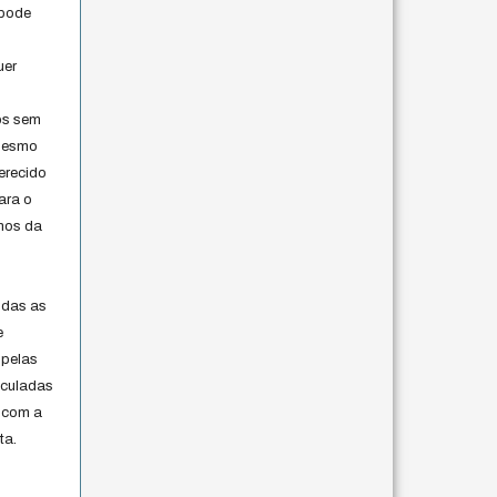
 pode
uer
os sem
 mesmo
erecido
ara o
rmos da
s
odas as
e
 pelas
iculadas
 com a
ta.