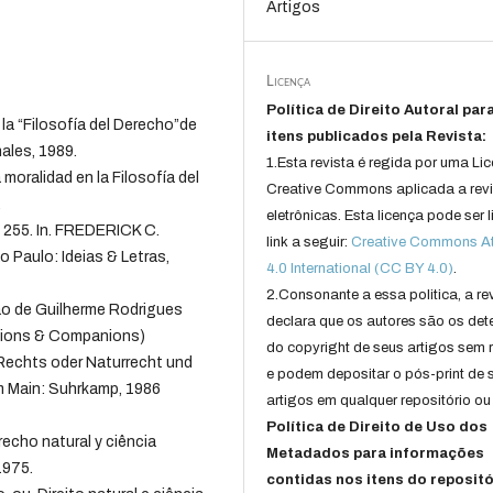
Artigos
Licença
Política de Direito Autoral par
la “Filosofía del Derecho”de
itens publicados pela Revista:
ales, 1989.
1.Esta revista é regida por uma Li
moralidad en la Filosofía del
Creative Commons aplicada a rev
.
eletrônicas. Esta licença pode ser 
. 255. In. FREDERICK C.
link a seguir:
Creative Commons Att
 Paulo: Ideias & Letras,
4.0 International (CC BY 4.0)
.
2.Consonante a essa politica, a re
ção de Guilherme Rodrigues
declara que os autores são os det
anions & Companions)
do copyright de seus artigos sem r
 Rechts oder Naturrecht und
e podem depositar o pós-print de 
m Main: Suhrkamp, 1986
artigos em qualquer repositório ou 
Política de Direito de Uso dos
erecho natural y ciência
Metadados para informações
1975.
contidas nos itens do repositó