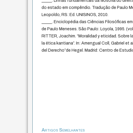
_____. Linhas fundamentais da filosofia do direito
do estado em compêndio. Tradução de Paulo Mene
Leopoldo, RS: Ed. UNISINOS, 2010.
_____. Enciclopédia das Ciências Filosóficas 
de Paulo Meneses. São Paulo: Loyola, 1995. (vol.I
RITTER, Joachim. “Moralidad y eticidad. Sobre 
la ética kantiana”. In: Amengual Coll, Gabriel et a
del Derecho”de Hegel. Madrid: Centro de Estudi
Artigos Semelhantes