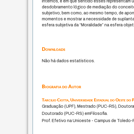
internos, e em que sentido esses representam 
desdobramento lógico de mediação do conceit
subjetivo, bem como, ao mesmo tempo, de apont
momentos e mostrar a necessidade de suplantar,
esfera subjetiva da “Moralidade” na esfera objeti
Downloads
Não há dados estatísticos.
Biografia do Autor
Tarcilio Ciotta,
Universidade Estadual do Oeste d
Graduação (UPF), Mestrado (PUC-RS), Doutor
Doutorado (PUC-RS) emFilosofia.
Prof. Efetivo na Unioeste - Campus de Toledo