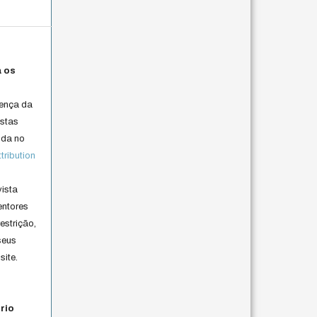
a os
cença da
istas
lida no
ribution
vista
entores
estrição,
seus
site.
rio