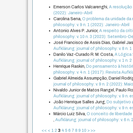
Emerson Carlos Valcarenghi,
A resolução
(2022): Janeiro-Abril
Carolina Sena,
O problema da unidade da 
philosophy: v. 9 n. 1 (2022): Janeiro-Abril
Antonio Alves P. Junior,
A respeito da crí
philosophy: v. 10 n. 3 (2023): Setembro-
José Francisco de Assis Dias, Gabriel Jas
Aufklärung: journal of philosophy: v. 8 n. 1
Danilo Vaz-Curado R. M. Costa,
A Lógica
Aufklärung: journal of philosophy: v. 1 n. 
Henrique Raskin,
Do pensamento à históri
philosophy: v. 4 n. 1 (2017): Revista Aufklär
Gabriel Almeida Assumpção, Daniel Rodr
journal of philosophy: v. 9 n. 2 (2022): M
Nivaldo Junior de Matos Rangel, Paulo R
Aufklärung: journal of philosophy: v. 9 n. 
João Henrique Salles Jung,
Do subjetivo 
Aufklärung: journal of philosophy: v. 9 n.
Márcio Luiz Silva,
O conceito de liberdade 
,
Aufklärung: journal of philosophy: v. 6 n.
<<
<
1
2
3
4
5
6
7
8
9
10
>
>>