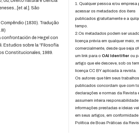
, ou, Direito natural e ciência
1. Qualquer pessoa e/ou empresa
ses...[et al.]. São
acessar os metadados dos itens
publicados gratuitamente e a qulq
em Compêndio (1830). Tradução
tempo.
II)
2.Os metadados podem ser usad
la confrontación de Hegel con
licença prévia em qualquer meio,
li. Estudios sobre la “Filosofía
comercialmente, desde que seja of
os Constitucionales, 1989.
um link para o
OAI Identifier
ou p
artigo que ele desceve, sob os te
licença CC BY aplicada à revista.
Os autores que têm seus trabalho
publicados concordam que com t
declarações e normas da Revista 
assumem inteira responsabilidade
informações prestadas e ideias ve
em seus artigos, em conformidade
Política de Boas Práticas da Revis