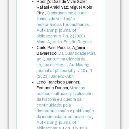
Rodrigo Diaz de Vivar Soler,
Rafael Araldi Vaz, Miguel Alois
Pitz ,
O cristianismo e suas
formas de veridicção:
ressonâncias foucaultianas
,
Aufklärung: journal of
philosophy: v. 7 n. 2 (2020):
Maio-Agosto. Edição Regular
Carlo Paim Peralta, Agemir
Bavaresco,
Da Quantidade Pura
ao Quantum na Ciência da
Lógica de Hegel
,
Aufklärung:
journal of philosophy: v. 10 n. 1
(2023): Janeiro-Abril
Leno Francisco Danner,
Fernando Danner,
Minorias
político-culturais, pluralização
da história e a quebra da
continuidade: pela
desnaturalização e politização
da modernidade-colonialismo
,
Aufklärung: journal of
philosophy: v. 12 n. 3 (2025)