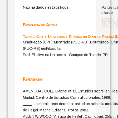
Palavras
Não há dados estatísticos.
chave
direito romano
filosofias indígenas
pedagogia
experiência temporal
homem-medi
logos
intolerância
metafísica do temp
desejo
perdón
protágoras
leyes
j.c.m. neto
mind
animais
lei
jacobi
idade
Biografia do Autor
fundamentalismo
violencia
bataille
guayaquil
palavra
género
classical german philosophy
Tarcilio Ciotta,
Universidade Estadual do Oeste do Paraná 
Graduação (UPF), Mestrado (PUC-RS), Doutorado (UN
(PUC-RS) emFilosofia.
Prof. Efetivo na Unioeste - Campus de Toledo-PR
Referências
AMENGUAL COLL, Gabriel et ali. Estudios sobre la “Filos
Madrid: Centro de Estudios Constitucionales, 1989.
_____. La moral como derecho: estudios sobre la moralida
de Hegel. Madrid: Editorial Trotta. 2001.
ALLEN W. WOOD, “A ética de Hegel”, Cap. 7, pág. 255. I