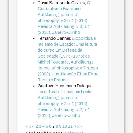
David Barroso de Oliveira,
O
Culturalismo Brasileiro
,
Aufklärung: journal of
philosophy: v. 3 n. 1 (2016):
Revista Aufklärung. v. 3, n. 1
(2016), Janeiro-Junho
Fernando Danner,
Biopolítica e
racismo de Estado: Uma leitura
do curso Em Defesa da
Sociedade (1975-1976) de
Michel Foucault
,
Aufklärung:
journal of philosophy: v. 7 n. esp
(2020): Justificação Ética Entre
Teoria e Prática
Gustavo Hessmann Dalaqua,
Lei natural e lei civil em Locke
,
Aufklärung: journal of
philosophy: v. 2 n. 1 (2015):
Revista Aufklärung. v. 2, n. 1
(2015), Janeiro-Junho
<<
<
2
3
4
5
6
7
8
9
10
11
>
>>