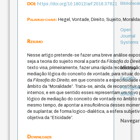
DOI:
Bibliotecá
https://doi.org/10.18012/arf.2016.37621
Palavras-chave:
Hegel, Vontade, Direito, Sujeito, Moralid
Open
Journal
Resumo
Systems
Nesse artigo pretende-se fazer uma breve análise expo
seja a teoria do sujeito moral a partir da
Filosofia do Direi
Idioma
texto visa, primeiramente, fazer uma rápida reconstruç
mediação lógica do conceito de vontade, para situar, do
English
da
Filosofia do Direito
, em que consiste a especificidade 
âmbito da “Moralidade”. Trata-se, ainda, de reconstitui
Portuguê
internos, e em que sentido esses representam um nov
(Brasil)
lógico de mediação do conceito de vontade no âmbito 
mesmo tempo, de apontar a insuficiência desses momen
de suplantar, de forma logico-dialética, a esfera subjeti
objetiva da “Eticidade”.
Navegar
Downloads