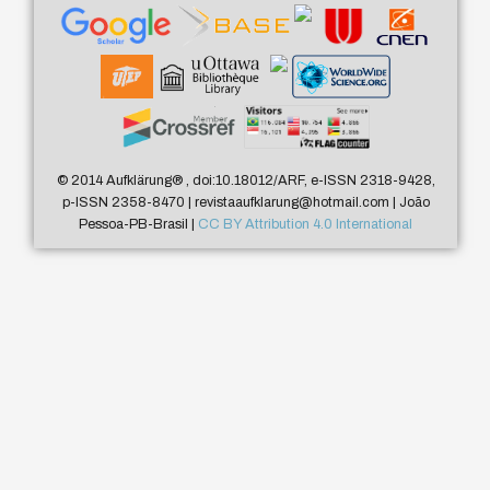
© 2014 Aufklärung
®
, doi:10.18012/ARF, e-ISSN 2318-9428,
p-ISSN 2358-8470 | revistaaufklarung@hotmail.com | João
Pessoa-PB-Brasil |
CC BY Attribution 4.0 International