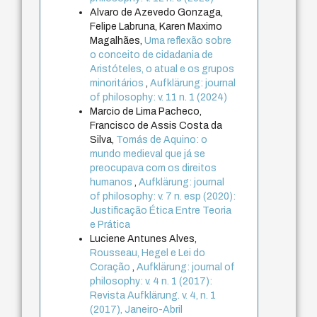
Alvaro de Azevedo Gonzaga,
Felipe Labruna, Karen Maximo
Magalhães,
Uma reflexão sobre
o conceito de cidadania de
Aristóteles, o atual e os grupos
minoritários
,
Aufklärung: journal
of philosophy: v. 11 n. 1 (2024)
Marcio de Lima Pacheco,
Francisco de Assis Costa da
Silva,
Tomás de Aquino: o
mundo medieval que já se
preocupava com os direitos
humanos
,
Aufklärung: journal
of philosophy: v. 7 n. esp (2020):
Justificação Ética Entre Teoria
e Prática
Luciene Antunes Alves,
Rousseau, Hegel e Lei do
Coração
,
Aufklärung: journal of
philosophy: v. 4 n. 1 (2017):
Revista Aufklärung. v. 4, n. 1
(2017), Janeiro-Abril