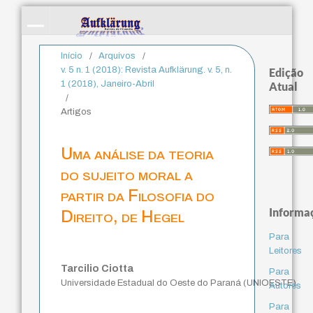
Início
/
Arquivos
/
v. 5 n. 1 (2018): Revista Aufklärung. v. 5, n.
Edição
1 (2018), Janeiro-Abril
Atual
/
Artigos
Uma análise da teoria
do sujeito moral a
partir da Filosofia do
Informa
Direito, de Hegel
Para
Leitores
Tarcilio Ciotta
Para
Universidade Estadual do Oeste do Paraná (UNIOESTE)
Autores
Para