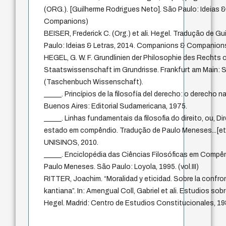
(ORG.). [Guilherme Rodrigues Neto]. São Paulo: Ideias 
Companions)
BEISER, Frederick C. (Org.) et ali. Hegel. Tradução de 
Paulo: Ideias & Letras, 2014. Companions & Companion
HEGEL, G. W. F. Grundlinien der Philosophie des Rechts 
Staatswissenschaft im Grundrisse. Frankfurt am Main: 
(Taschenbuch Wissenschaft).
_____. Princípios de la filosofía del derecho: o derecho nat
Buenos Aires: Editorial Sudamericana, 1975.
_____. Linhas fundamentais da filosofia do direito, ou, Dir
estado em compêndio. Tradução de Paulo Meneses...[et a
UNISINOS, 2010.
_____. Enciclopédia das Ciências Filosóficas em Compê
Paulo Meneses. São Paulo: Loyola, 1995. (vol.III)
RITTER, Joachim. “Moralidad y eticidad. Sobre la confro
kantiana”. In: Amengual Coll, Gabriel et ali. Estudios sob
Hegel. Madrid: Centro de Estudios Constitucionales, 19