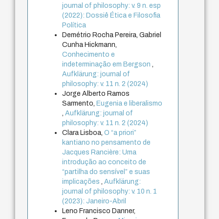
journal of philosophy: v. 9 n. esp
(2022): Dossiê Ética e Filosofia
Política
Demétrio Rocha Pereira, Gabriel
Cunha Hickmann,
Conhecimento e
indeterminação em Bergson
,
Aufklärung: journal of
philosophy: v. 11 n. 2 (2024)
Jorge Alberto Ramos
Sarmento,
Eugenia e liberalismo
,
Aufklärung: journal of
philosophy: v. 11 n. 2 (2024)
Clara Lisboa,
O “a priori”
kantiano no pensamento de
Jacques Rancière: Uma
introdução ao conceito de
“partilha do sensível” e suas
implicações
,
Aufklärung:
journal of philosophy: v. 10 n. 1
(2023): Janeiro-Abril
Leno Francisco Danner,