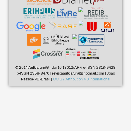
© 2014 Aufklärung
®
, doi:10.18012/ARF, e-ISSN 2318-9428,
p-ISSN 2358-8470 | revistaaufklarung@hotmail.com | João
Pessoa-PB-Brasil |
CC BY Attribution 4.0 International