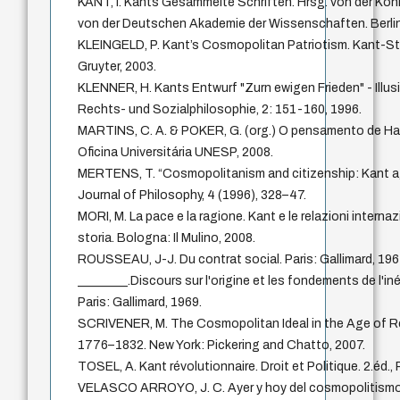
KANT, I. Kants Gesammelte Schriften. Hrsg. von der Kön
von der Deutschen Akademie der Wissenschaften. Berlin:
KLEINGELD, P. Kant’s Cosmopolitan Patriotism. Kant-St
Gruyter, 2003.
KLENNER, H. Kants Entwurf "Zurn ewigen Frieden" - Illus
Rechts- und Sozialphilosophie, 2: 151-160, 1996.
MARTINS, C. A. & POKER, G. (org.) O pensamento de Ha
Oficina Universitária UNESP, 2008.
MERTENS, T. “Cosmopolitanism and citizenship: Kant 
Journal of Philosophy, 4 (1996), 328–47.
MORI, M. La pace e la ragione. Kant e le relazioni internazio
storia. Bologna: Il Mulino, 2008.
ROUSSEAU, J-J. Du contrat social. Paris: Gallimard, 196
________.Discours sur l'origine et les fondements de l'i
Paris: Gallimard, 1969.
SCRIVENER, M. The Cosmopolitan Ideal in the Age of R
1776–1832. New York: Pickering and Chatto, 2007.
TOSEL, A. Kant révolutionnaire. Droit et Politique. 2.éd., 
VELASCO ARROYO, J. C. Ayer y hoy del cosmopolitismo 