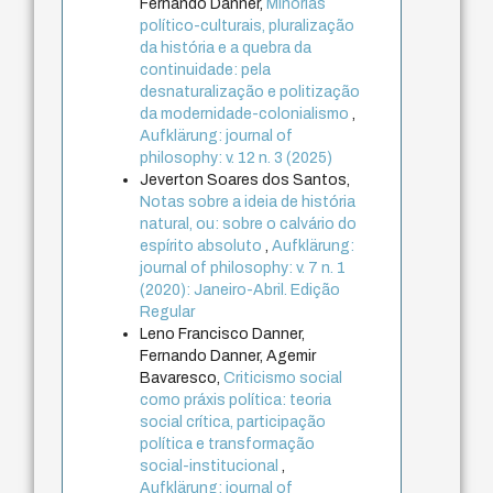
Fernando Danner,
Minorias
político-culturais, pluralização
da história e a quebra da
continuidade: pela
desnaturalização e politização
da modernidade-colonialismo
,
Aufklärung: journal of
philosophy: v. 12 n. 3 (2025)
Jeverton Soares dos Santos,
Notas sobre a ideia de história
natural, ou: sobre o calvário do
espírito absoluto
,
Aufklärung:
journal of philosophy: v. 7 n. 1
(2020): Janeiro-Abril. Edição
Regular
Leno Francisco Danner,
Fernando Danner, Agemir
Bavaresco,
Criticismo social
como práxis política: teoria
social crítica, participação
política e transformação
social-institucional
,
Aufklärung: journal of