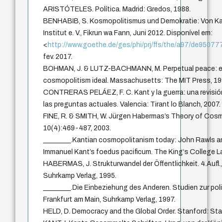
ARISTÓTELES. Política. Madrid: Gredos, 1988.
BENHABIB, S. Kosmopolitismus und Demokratie: Von K
Institut e. V., Fikrun wa Fann, Juni 2012. Disponível em:
<
http://www.goethe.de/ges/phi/prj/ffs/the/a97/de95077
fev. 2017.
BOHMAN, J. & LUTZ-BACHMANN, M. Perpetual peace: e
cosmopolitism ideal. Massachusetts: The MIT Press, 19
CONTRERAS PELÁEZ, F. C. Kant y la guerra: una revisió
las preguntas actuales. Valencia: Tirant lo Blanch, 2007.
FINE, R. & SMITH, W. Jürgen Habermas’s Theory of Cosm
10(4):469-487, 2003.
________.Kantian cosmopolitanism today: John Rawls 
Immanuel Kant’s foedus pacificum. The King‘s College L
HABERMAS, J. Strukturwandel der Öffentlichkeit. 4.Aufl.,
Suhrkamp Verlag, 1995.
________.Die Einbeziehung des Anderen. Studien zur polit
Frankfurt am Main, Suhrkamp Verlag, 1997.
HELD, D. Democracy and the Global Order. Stanford: Stan