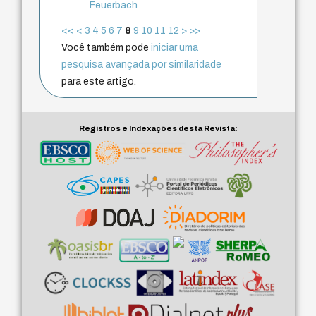
Feuerbach
<<
<
3
4
5
6
7
8
9
10
11
12
>
>>
Você também pode
iniciar uma
pesquisa avançada por similaridade
para este artigo.
Registros e Indexações desta Revista: