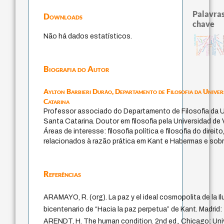
Palavras
Downloads
chave
Não há dados estatísticos.
ética.
falseabilidade
japanese education thoughts
código da dinastia nguyen
ainda-não-co
totalização
constitucional
ren
popper
carnap
sentido
nome
formação
li
juízo
fukuzawa yukichi
sensus communi
redução
modelos mentais
descartes
immanuel kant
gosto
judaísmo
constituição
yi
mulher
impessoal
Biografia do Autor
Aylton Barbieri Durão,
Departamento de Filosofia da Univer
Catarina
Professor associado do Departamento de Filosofia da U
Santa Catarina. Doutor em filosofia pela Universidad de 
Áreas de interesse: filosofia política e filosofia do direi
relacionados à razão prática em Kant e Habermas e sobr
Referências
ARAMAYO, R. (org). La paz y el ideal cosmopolita de la Il
bicentenario de “Hacia la paz perpetua” de Kant. Madrid
ARENDT, H. The human condition. 2nd ed., Chicago: Uni