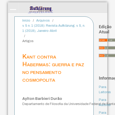
Início
/
Arquivos
/
v. 5 n. 1 (2018): Revista Aufklärung. v. 5, n.
Edição
1 (2018), Janeiro-Abril
Atual
/
Artigos
Kant contra
Habermas: guerra e paz
no pensamento
Informa
cosmopolita
Para
Leitores
Aylton Barbieri Durão
Para
Departamento de Filosofia da Universidade Federal de Sant
Autores
Para