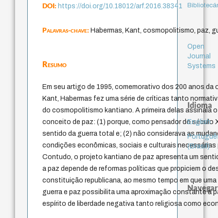
DOI:
Bibliotecá
https://doi.org/10.18012/arf.2016.38341
Palavras-chave:
Habermas, Kant, cosmopolitismo, paz, g
Open
Journal
Resumo
Systems
Em seu artigo de 1995, comemorativo dos 200 anos da 
Kant, Habermas fez uma série de críticas tanto normati
Idioma
do cosmopolitismo kantiano. A primeira delas assinala o
English
conceito de paz: (1) porque, como pensador do século X
sentido da guerra total e; (2) não considerava as muda
Portuguê
condições econômicas, sociais e culturais necessárias 
(Brasil)
Contudo, o projeto kantiano de paz apresenta um senti
a paz depende de reformas políticas que propiciem o d
constituição republicana, ao mesmo tempo em que uma t
Navegar
guerra e paz possibilita uma aproximação constante à p
espírito de liberdade negativa tanto religiosa como eco