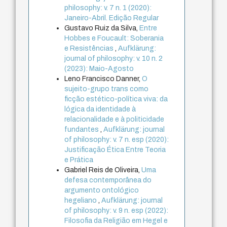
philosophy: v. 7 n. 1 (2020):
Janeiro-Abril. Edição Regular
Gustavo Ruiz da Silva,
Entre
Hobbes e Foucault: Soberania
e Resistências
,
Aufklärung:
journal of philosophy: v. 10 n. 2
(2023): Maio-Agosto
Leno Francisco Danner,
O
sujeito-grupo trans como
ficção estético-política viva: da
lógica da identidade à
relacionalidade e à politicidade
fundantes
,
Aufklärung: journal
of philosophy: v. 7 n. esp (2020):
Justificação Ética Entre Teoria
e Prática
Gabriel Reis de Oliveira,
Uma
defesa contemporânea do
argumento ontológico
hegeliano
,
Aufklärung: journal
of philosophy: v. 9 n. esp (2022):
Filosofia da Religião em Hegel e