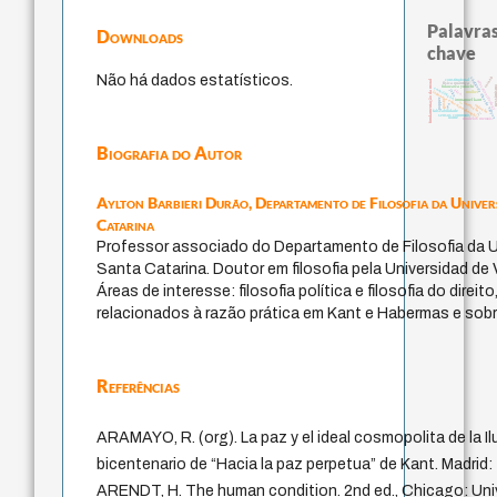
Palavras
Downloads
chave
Não há dados estatísticos.
carnap
código da dinastia nguye
constitucional
fundamentação da moral
education ideolog
física quântica
pessimi
fukuzawa yukichi
constituição
juízo
ética.
japanese education thoughts
mulher
popper
immanuel kant
gosto
li
formação
ren
redução
falseabilidade
yi
sensus communis
nome
modelos mentais
Biografia do Autor
Aylton Barbieri Durão,
Departamento de Filosofia da Univer
Catarina
Professor associado do Departamento de Filosofia da U
Santa Catarina. Doutor em filosofia pela Universidad de 
Áreas de interesse: filosofia política e filosofia do direi
relacionados à razão prática em Kant e Habermas e sobr
Referências
ARAMAYO, R. (org). La paz y el ideal cosmopolita de la Il
bicentenario de “Hacia la paz perpetua” de Kant. Madrid
ARENDT, H. The human condition. 2nd ed., Chicago: Uni