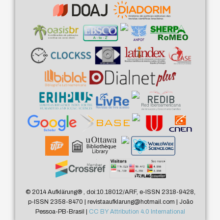
© 2014 Aufklärung
®
, doi:10.18012/ARF, e-ISSN 2318-9428,
p-ISSN 2358-8470 | revistaaufklarung@hotmail.com | João
Pessoa-PB-Brasil |
CC BY Attribution 4.0 International