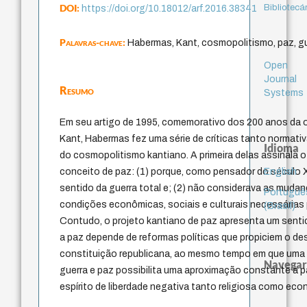
DOI:
Bibliotecá
https://doi.org/10.18012/arf.2016.38341
Palavras-chave:
Habermas, Kant, cosmopolitismo, paz, g
Open
Journal
Resumo
Systems
Em seu artigo de 1995, comemorativo dos 200 anos da 
Kant, Habermas fez uma série de críticas tanto normati
Idioma
do cosmopolitismo kantiano. A primeira delas assinala o
English
conceito de paz: (1) porque, como pensador do século X
sentido da guerra total e; (2) não considerava as muda
Portuguê
condições econômicas, sociais e culturais necessárias 
(Brasil)
Contudo, o projeto kantiano de paz apresenta um senti
a paz depende de reformas políticas que propiciem o d
constituição republicana, ao mesmo tempo em que uma t
Navegar
guerra e paz possibilita uma aproximação constante à p
espírito de liberdade negativa tanto religiosa como eco