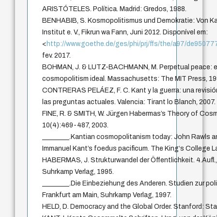
ARISTÓTELES. Política. Madrid: Gredos, 1988.
BENHABIB, S. Kosmopolitismus und Demokratie: Von K
Institut e. V., Fikrun wa Fann, Juni 2012. Disponível em:
<
http://www.goethe.de/ges/phi/prj/ffs/the/a97/de95077
fev. 2017.
BOHMAN, J. & LUTZ-BACHMANN, M. Perpetual peace: e
cosmopolitism ideal. Massachusetts: The MIT Press, 19
CONTRERAS PELÁEZ, F. C. Kant y la guerra: una revisió
las preguntas actuales. Valencia: Tirant lo Blanch, 2007.
FINE, R. & SMITH, W. Jürgen Habermas’s Theory of Cosm
10(4):469-487, 2003.
________.Kantian cosmopolitanism today: John Rawls 
Immanuel Kant’s foedus pacificum. The King‘s College L
HABERMAS, J. Strukturwandel der Öffentlichkeit. 4.Aufl.,
Suhrkamp Verlag, 1995.
________.Die Einbeziehung des Anderen. Studien zur polit
Frankfurt am Main, Suhrkamp Verlag, 1997.
HELD, D. Democracy and the Global Order. Stanford: Stan