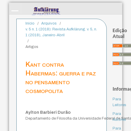
Início
/
Arquivos
/
v. 5 n. 1 (2018): Revista Aufklärung. v. 5, n.
Edição
1 (2018), Janeiro-Abril
Atual
/
Artigos
Kant contra
Habermas: guerra e paz
no pensamento
Informa
cosmopolita
Para
Leitores
Aylton Barbieri Durão
Para
Departamento de Filosofia da Universidade Federal de Sant
Autores
Para