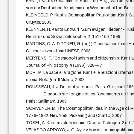
KANT, I. Kants Gesammelte Schriften. Hrsg. von der Kön
von der Deutschen Akademie der Wissenschaften. Berlin:
KLEINGELD, P. Kant’s Cosmopolitan Patriotism. Kant-St
Gruyter, 2003.
KLENNER, H. Kants Entwurf "Zurn ewigen Frieden" - Illus
Rechts- und Sozialphilosophie, 2: 151-160, 1996.
MARTINS, C. A. & POKER, G. (org.) O pensamento de Ha
Oficina Universitária UNESP, 2008.
MERTENS, T. “Cosmopolitanism and citizenship: Kant 
Journal of Philosophy, 4 (1996), 328–47.
MORI, M. La pace e la ragione. Kant e le relazioni internazio
storia. Bologna: Il Mulino, 2008.
ROUSSEAU, J-J. Du contrat social. Paris: Gallimard, 196
________.Discours sur l'origine et les fondements de l'i
Paris: Gallimard, 1969.
SCRIVENER, M. The Cosmopolitan Ideal in the Age of R
1776–1832. New York: Pickering and Chatto, 2007.
TOSEL, A. Kant révolutionnaire. Droit et Politique. 2.éd., 
VELASCO ARROYO, J. C. Ayer y hoy del cosmopolitismo 