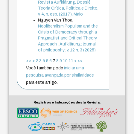
Revista Aufklärung. Dossiê
Teoria Crítica, Política e Direito,
v. 4, n. esp. (2017), Maio
Nguyen Van Thoa,
Neoliberalism Populism and the
Crisis of Democracy through a
Pragmatist and Critical Theory
Approach
,
Aufklärung: journal
of philosophy: v. 12 n. 3 (2025)
<<
<
2
3
4
5
6
7
8
9
10
11
>
>>
Você também pode
iniciar uma
pesquisa avançada por similaridade
para este artigo.
Registros e Indexações desta Revista: