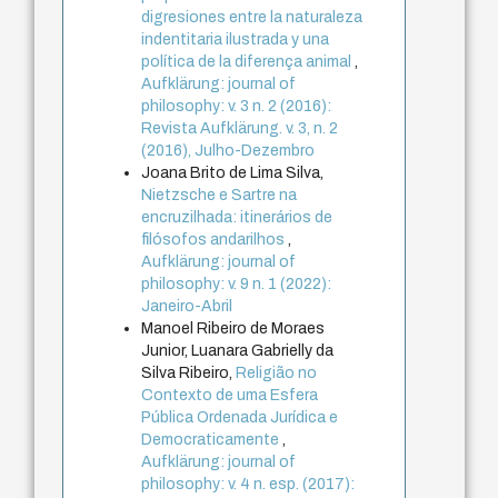
digresiones entre la naturaleza
indentitaria ilustrada y una
política de la diferença animal
,
Aufklärung: journal of
philosophy: v. 3 n. 2 (2016):
Revista Aufklärung. v. 3, n. 2
(2016), Julho-Dezembro
Joana Brito de Lima Silva,
Nietzsche e Sartre na
encruzilhada: itinerários de
filósofos andarilhos
,
Aufklärung: journal of
philosophy: v. 9 n. 1 (2022):
Janeiro-Abril
Manoel Ribeiro de Moraes
Junior, Luanara Gabrielly da
Silva Ribeiro,
Religião no
Contexto de uma Esfera
Pública Ordenada Jurídica e
Democraticamente
,
Aufklärung: journal of
philosophy: v. 4 n. esp. (2017):