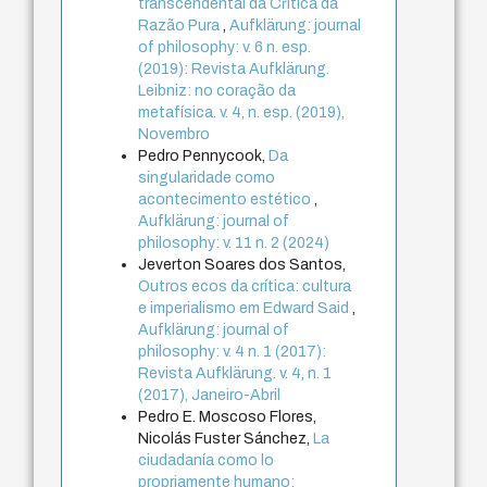
transcendental da Cŕitica da
Razão Pura
,
Aufklärung: journal
of philosophy: v. 6 n. esp.
(2019): Revista Aufklärung.
Leibniz: no coração da
metafísica. v. 4, n. esp. (2019),
Novembro
Pedro Pennycook,
Da
singularidade como
acontecimento estético
,
Aufklärung: journal of
philosophy: v. 11 n. 2 (2024)
Jeverton Soares dos Santos,
Outros ecos da crítica: cultura
e imperialismo em Edward Said
,
Aufklärung: journal of
philosophy: v. 4 n. 1 (2017):
Revista Aufklärung. v. 4, n. 1
(2017), Janeiro-Abril
Pedro E. Moscoso Flores,
Nicolás Fuster Sánchez,
La
ciudadanía como lo
propriamente humano: