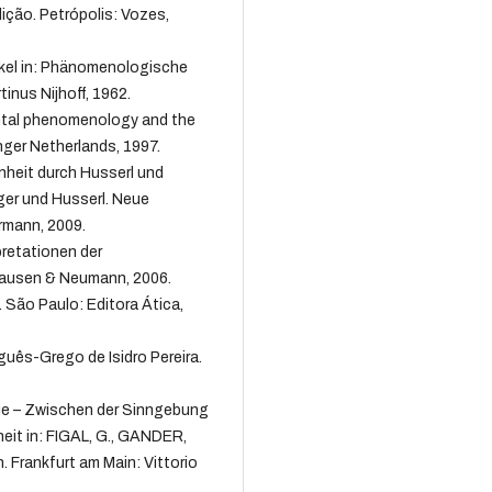
ição. Petrópolis: Vozes,
ikel in: Phänomenologische
nus Nijhoff, 1962.
ntal phenomenology and the
ger Netherlands, 1997.
heit durch Husserl und
ger und Husserl. Neue
ermann, 2009.
pretationen der
hausen & Neumann, 2006.
 São Paulo: Editora Ática,
guês-Grego de Isidro Pereira.
ie – Zwischen der Sinngebung
eit in: FIGAL, G., GANDER,
. Frankfurt am Main: Vittorio