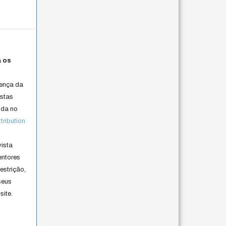
a os
cença da
istas
lida no
ribution
vista
entores
estrição,
seus
site.