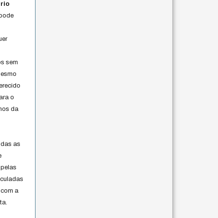
rio
 pode
uer
os sem
 mesmo
erecido
ara o
rmos da
s
odas as
e
 pelas
iculadas
 com a
ta.