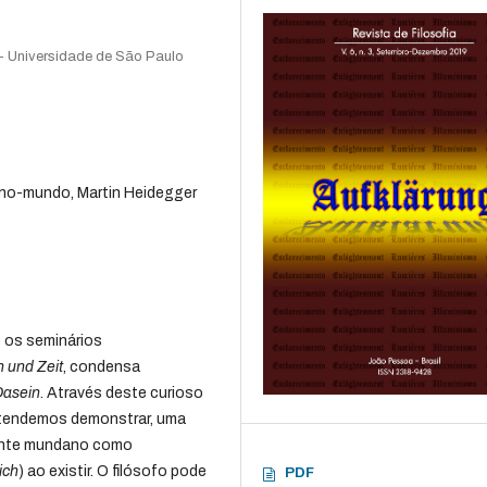
 - Universidade de São Paulo
-no-mundo, Martin Heidegger
e os seminários
n und Zeit
, condensa
Dasein
. Através deste curioso
etendemos demonstrar, uma
zonte mundano como
ich
) ao existir. O filósofo pode
PDF