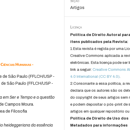
Seção
Artigos
Licença
Política de Direito Autoral par
itens publicados pela Revista:
1.Esta revista é regida por uma Li
Creative Commons aplicada a rev
eletrônicas. Esta licença pode ser 
e Ciências Humanas -
link a seguir:
Creative Commons Att
de de São Paulo (FFLCH/USP -
4.0 International (CC BY 4.0)
.
de de São Paulo (FFLCH/USP -
2.Consonante a essa politica, a re
declara que os autores são os det
ia em Ser e Tempo e a questão
do copyright de seus artigos sem r
x de Campos Moura.
e podem depositar o pós-print de 
ea de Filosofia
artigos em qualquer repositório ou 
Política de Direito de Uso dos
ão heideggeriana da essência
Metadados para informações