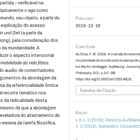
artida – verificável na
 tipicamente o
ego
como
Publicado
mundo, seu objeto, a partir do
 a explicação do acesso
2019-12-19
in und Zeit
(a partir da
hang
), pela consideração dos
Como Citar
s da mundanidade. A
da Silva, F. M. (2019). A inversão fenomeno
duzir o aspecto intencional
circularidade do mundo como mudança de
a
mobilidade da vida fática
.
em Martin Heidegger.
Aufklärung: Journal o
do auxílio de comentadores,
Philosophy
,
6
(3), p.147.-166.
 argumentos da abordagem da
https://doi.org/10.18012/arf.2019.46216
ma da referencialidade ôntica
Fomatos de Citação
al recorte temático nos
s da radicalidade desta
o mesmo de que a abordagem
Edição
 reveladora do afastamento de
v. 6 n. 3 (2019): Revista Aufklärun
 mesma da tarefa filosófica,
n. 3 (2019), Setembro-Dezembr