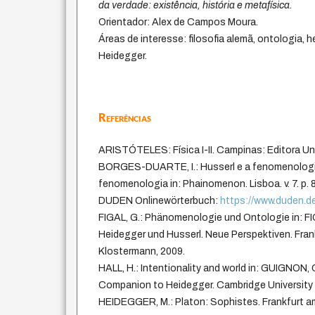
da verdade: existência, história e metafísica.
Orientador: Alex de Campos Moura.
Áreas de interesse: filosofia alemã, ontologia, 
Heidegger.
Referências
ARISTÓTELES: Física I-II. Campinas: Editora Un
BORGES-DUARTE, I.: Husserl e a fenomenologi
fenomenologia in: Phainomenon. Lisboa. v. 7. p. 
DUDEN Onlinewörterbuch:
https://www.duden.d
FIGAL, G.: Phänomenologie und Ontologie in: FI
Heidegger und Husserl. Neue Perspektiven. Frank
Klostermann, 2009.
HALL, H.: Intentionality and world in: GUIGNON,
Companion to Heidegger. Cambridge University 
HEIDEGGER, M.: Platon: Sophistes. Frankfurt am