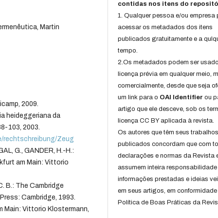
contidas nos itens do repositó
1. Qualquer pessoa e/ou empresa
hermenêutica, Martin
acessar os metadados dos itens
publicados gratuitamente e a qulq
tempo.
2.Os metadados podem ser usad
licença prévia em qualquer meio,
comercialmente, desde que seja of
um link para o
OAI Identifier
ou p
icamp, 2009.
artigo que ele desceve, sob os te
a heideggeriana da
licença CC BY aplicada à revista.
88-103, 2003.
Os autores que têm seus trabalho
e/rechtschreibung/Zeug
publicados concordam que com t
GAL, G., GANDER, H.-H.:
declarações e normas da Revista 
furt am Main: Vittorio
assumem inteira responsabilidade
informações prestadas e ideias ve
 C. B.: The Cambridge
em seus artigos, em conformidade
Press: Cambridge, 1993.
Política de Boas Práticas da Revis
 Main: Vittorio Klostermann,