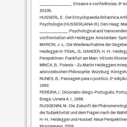
________________: Ensaios e conferências. 6ª ed
2010b.
HUSSERL, E.: Der Encyclopaedia Britannica Art
Psychologie (HUSSERLIANA IX). Den Haag: Marti
______________: Psychological and transcende
confrontation with Heidegger. Amsterdam: Sprin
MARION, J.-L.: Die Wiederaufnahme der Gegeben
Heidegger in: FIGAL, G., GANDER, H.-H.: Heideg
Perspektiven. Frankfurt am Main: Vittorio Klost
MINCA, B.: Poiesis - Zu Martin Heideggers Inter
aristotelischen Philosophie. Würzburg: Königs
NUNES, B.: Passagem para o poético. 2ª edição.
1992.
PEREIRA, I.: Dicionário Grego-Português, Portu
Braga: Livraria A. I., 1998.
RUGGENINI, M.: Die Zukunft der Phänomenolog
der Subjektivität und dem Fragen nach der Wahrh
H.-H.: Heidegger und Husserl. Neue Perspektiven
Klostermann, 2009.