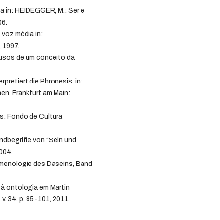
a in: HEIDEGGER, M.: Ser e
06.
 voz média in:
, 1997.
s usos de um conceito da
.
rpretiert die Phronesis. in:
en. Frankfurt am Main:
es: Fondo de Cultura
dbegriffe von “Sein und
2004.
menologie des Daseins, Band
.
 à ontologia em Martin
v. 34. p. 85-101, 2011.