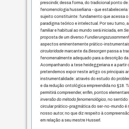
prescindir, dessa forma, do tradicional ponto de p
fenomenologia husserliana - que estabeleceria
sujeito constituinte: fundamento que acessa o 
paradigma teórico e intelectual. Por seu turno,
familiar e habitual ao mundo será iniciada, em
Se
proposta de um diverso
Fundierungszusammen
aspectos eminentemente prático-instrumentai
circularidade
marcante da
Besorgen
passa a tra
fenomenalmente adequado para a descrição d
Acompanhando a tese heideggeriana e a partir 
pretendemos expor neste artigo os principais
instrumentalidade: através do estudo do proble
e da redução ontológica empreendida no §18. T
permitirá compreender, enfim, pontos elementare
inversão do método fenomenológico
, no sentid
circular prático-pragmática do ser-no-mundo é
nosso autor, no que diz respeito à compreensão
em relação a seu mestre Husserl.