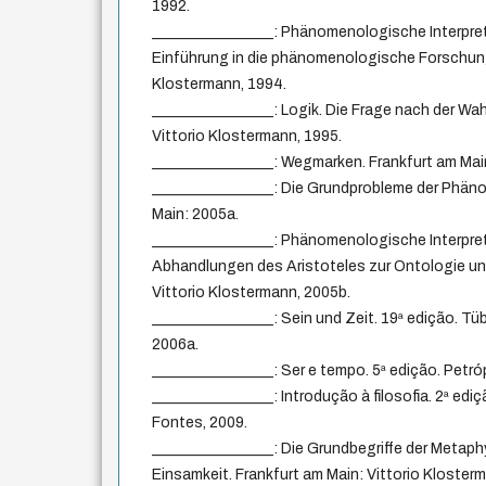
1992.
________________: Phänomenologische Interpret
Einführung in die phänomenologische Forschung.
Klostermann, 1994.
________________: Logik. Die Frage nach der Wah
Vittorio Klostermann, 1995.
________________: Wegmarken. Frankfurt am Main
________________: Die Grundprobleme der Phäno
Main: 2005a.
________________: Phänomenologische Interpre
Abhandlungen des Aristoteles zur Ontologie und
Vittorio Klostermann, 2005b.
________________: Sein und Zeit. 19ª edição. Tü
2006a.
________________: Ser e tempo. 5ª edição. Petró
________________: Introdução à filosofia. 2ª edi
Fontes, 2009.
________________: Die Grundbegriffe der Metaphys
Einsamkeit. Frankfurt am Main: Vittorio Kloster