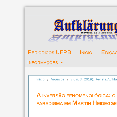
Periódicos UFPB
Inicio
Ediçã
Informações
Início
/
Arquivos
/
v. 6 n. 3 (2019): Revista Aufk
A inversão fenomenológica: c
paradigma em Martin Heidegg