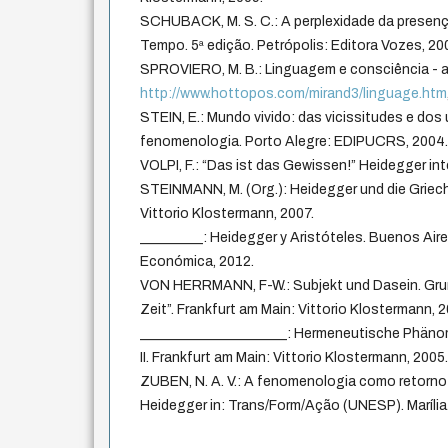
SCHUBACK, M. S. C.: A perplexidade da presenç
Tempo. 5ª edição. Petrópolis: Editora Vozes, 20
SPROVIERO, M. B.: Linguagem e consciência - a
http://www.hottopos.com/mirand3/linguage.htm
STEIN, E.: Mundo vivido: das vicissitudes e do
fenomenologia. Porto Alegre: EDIPUCRS, 2004
VOLPI, F.: “Das ist das Gewissen!” Heidegger inte
STEINMANN, M. (Org.): Heidegger und die Griech
Vittorio Klostermann, 2007.
_________: Heidegger y Aristóteles. Buenos Air
Económica, 2012.
VON HERRMANN, F-W.: Subjekt und Dasein. Grun
Zeit”. Frankfurt am Main: Vittorio Klostermann, 
_____________________: Hermeneutische Phäno
II. Frankfurt am Main: Vittorio Klostermann, 2005
ZUBEN, N. A. V.: A fenomenologia como retorno
Heidegger in: Trans/Form/Ação (UNESP). Marília. 