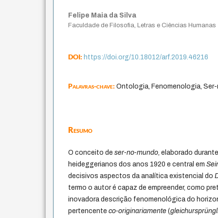
Felipe Maia da Silva
Faculdade de Filosofia, Letras e Ciências Humanas
DOI:
https://doi.org/10.18012/arf.2019.46216
Palavras-chave:
Ontologia, Fenomenologia, Ser
Resumo
O conceito de
ser-no-mundo
, elaborado durant
heideggerianos dos anos 1920 e central em
Sei
decisivos aspectos da analítica existencial do
termo o autor é capaz de empreender, como pr
inovadora descrição fenomenológica do hori
pertencente
co-originariamente
(
gleichursprüngl