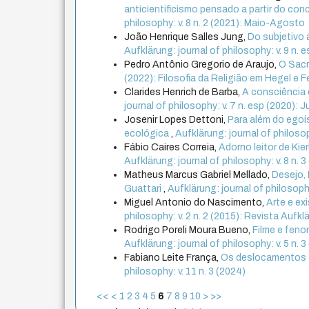
anticientificismo pensado a partir do co
philosophy: v. 8 n. 2 (2021): Maio-Agosto
João Henrique Salles Jung,
Do subjetivo 
Aufklärung: journal of philosophy: v. 9 n.
Pedro Antônio Gregorio de Araujo,
O Sacr
(2022): Filosofia da Religião em Hegel e 
Clarides Henrich de Barba,
A consciência é
journal of philosophy: v. 7 n. esp (2020): 
Josenir Lopes Dettoni,
Para além do egoí
ecológica
,
Aufklärung: journal of philosop
Fábio Caires Correia,
Adorno leitor de Ki
Aufklärung: journal of philosophy: v. 8 n
Matheus Marcus Gabriel Mellado,
Desejo, 
Guattari
,
Aufklärung: journal of philosophy
Miguel Antonio do Nascimento,
Arte e ex
philosophy: v. 2 n. 2 (2015): Revista Aufkl
Rodrigo Poreli Moura Bueno,
Filme e feno
Aufklärung: journal of philosophy: v. 5 n.
Fabiano Leite França,
Os deslocamentos d
philosophy: v. 11 n. 3 (2024)
<<
<
1
2
3
4
5
6
7
8
9
10
>
>>