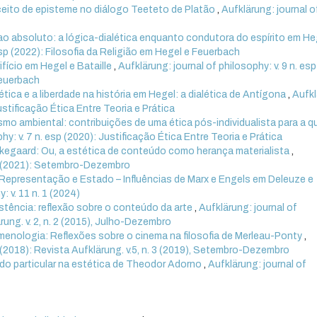
nceito de episteme no diálogo Teeteto de Platão
,
Aufklärung: journal o
ao absoluto: a lógica-dialética enquanto condutora do espírito em H
 esp (2022): Filosofia da Religião em Hegel e Feuerbach
ifício em Hegel e Bataille
,
Aufklärung: journal of philosophy: v. 9 n. esp
Feuerbach
tica e a liberdade na história em Hegel: a dialética de Antígona
,
Aufkl
Justificação Ética Entre Teoria e Prática
smo ambiental: contribuições de uma ética pós-individualista para a 
hy: v. 7 n. esp (2020): Justificação Ética Entre Teoria e Prática
erkegaard: Ou, a estética de conteúdo como herança materialista
,
. 3 (2021): Setembro-Dezembro
Representação e Estado – Influências de Marx e Engels em Deleuze e
: v. 11 n. 1 (2024)
istência: reflexão sobre o conteúdo da arte
,
Aufklärung: journal of
ärung. v. 2, n. 2 (2015), Julho-Dezembro
menologia: Reflexões sobre o cinema na filosofia de Merleau-Ponty
,
 3 (2018): Revista Aufklärung. v.5, n. 3 (2019), Setembro-Dezembro
o particular na estética de Theodor Adorno
,
Aufklärung: journal of