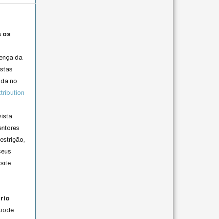
a os
cença da
istas
lida no
ribution
vista
entores
estrição,
seus
site.
rio
 pode