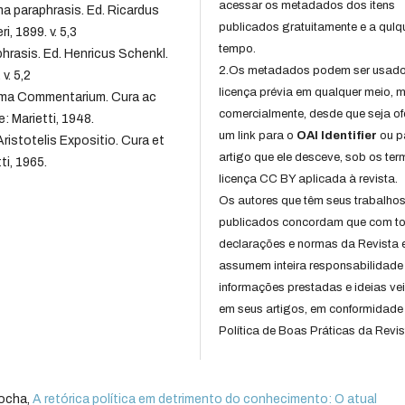
acessar os metadados dos itens
ma paraphrasis. Ed. Ricardus
publicados gratuitamente e a qulq
i, 1899. v. 5,3
tempo.
phrasis. Ed. Henricus Schenkl.
2.Os metadados podem ser usad
v. 5,2
licença prévia em qualquer meio,
ima Commentarium. Cura ac
comercialmente, desde que seja of
: Marietti, 1948.
um link para o
OAI Identifier
ou p
istotelis Expositio. Cura et
artigo que ele desceve, sob os te
ti, 1965.
licença CC BY aplicada à revista.
Os autores que têm seus trabalho
publicados concordam que com t
declarações e normas da Revista 
assumem inteira responsabilidade
informações prestadas e ideias ve
em seus artigos, em conformidade
Política de Boas Práticas da Revis
Rocha,
A retórica política em detrimento do conhecimento: O atual