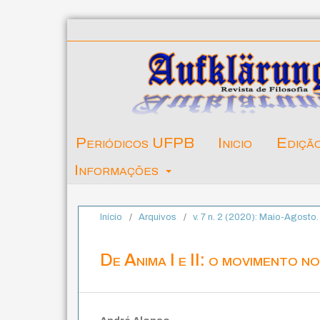
Periódicos UFPB
Inicio
Ediçã
Informações
Início
/
Arquivos
/
v. 7 n. 2 (2020): Maio-Agosto
De Anima I e II: o movimento n