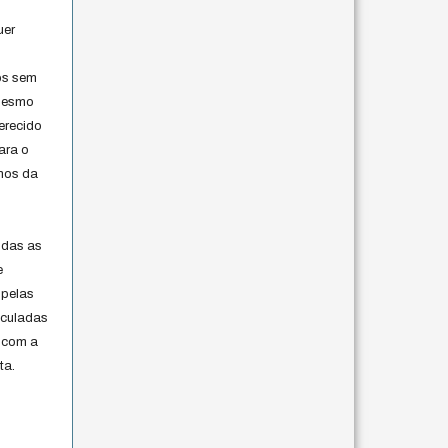
uer
os sem
 mesmo
erecido
ara o
rmos da
s
odas as
e
 pelas
iculadas
 com a
ta.