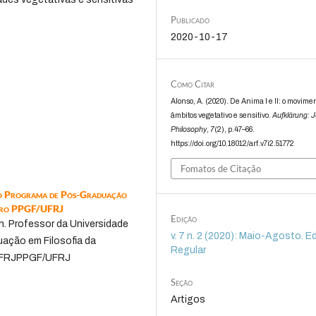
Publicado
2020-10-17
Como Citar
Alonso, A. (2020). De Anima I e II: o movime
âmbitos vegetativo e sensitivo.
Aufklärung: J
Philosophy
,
7
(2), p.47–66.
https://doi.org/10.18012/arf.v7i2.51772
Fomatos de Citação
 do Programa de Pós-Graduação
neiro PPGF/UFRJ
Edição
n. Professor da Universidade
v. 7 n. 2 (2020): Maio-Agosto. E
ação em Filosofia da
Regular
F/UFRJPPGF/UFRJ
Seção
Artigos