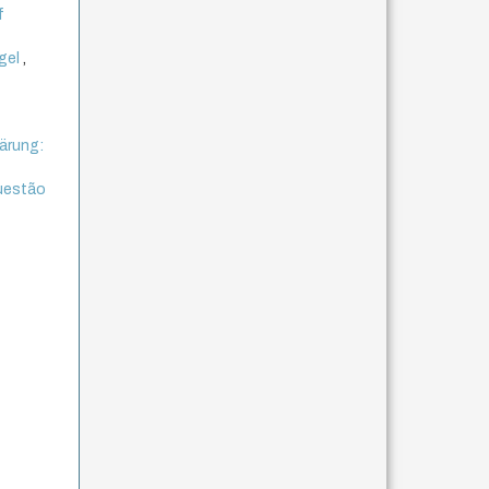
f
egel
,
ärung:
questão