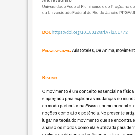
André Alonso
Universidade Federal Fluminense e do Programa d
da Universidade Federal do Rio de Janeiro PPGF/
DOI:
https://doi.org/10.18012/arf.v7i2.51772
Palavras-chave:
Aristóteles, De Anima, movimen
Resumo
O movimento é um conceito essencial na física 
empregado para explicar as mudanças no mundo 
de modo particular, na
Física
e, como conceito, 
noções como ato e potência. No presente artig
lugar, na teoria do movimento que se encontra
analiso os modos como ela é utilizada para defini
explicar os diferentes fenômenos vitais – ativi