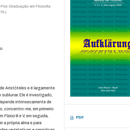
e Pós-Graduação em Filosofia
UFRJ
to
de Aristóteles e é largamente
sublunar. Ele é investigado,
depende intrinsecamente de
o, concentro-me, em primeiro
 em
Física
III e V, em seguida,
PDF
r a própria alma e para
dades vegetativas e sensitivas