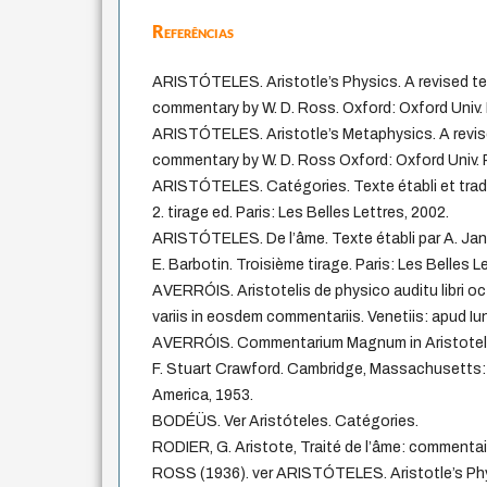
Referências
ARISTÓTELES. Aristotle’s Physics. A revised te
commentary by W. D. Ross. Oxford: Oxford Univ. 
ARISTÓTELES. Aristotle’s Metaphysics. A revise
commentary by W. D. Ross Oxford: Oxford Univ. P
ARISTÓTELES. Catégories. Texte établi et tradui
2. tirage ed. Paris: Les Belles Lettres, 2002.
ARISTÓTELES. De l’âme. Texte établi par A. Ja
E. Barbotin. Troisième tirage. Paris: Les Belles L
AVERRÓIS. Aristotelis de physico auditu libri o
variis in eosdem commentariis. Venetiis: apud Iun
AVERRÓIS. Commentarium Magnum in Aristoteli
F. Stuart Crawford. Cambridge, Massachusetts
America, 1953.
BODÉÜS. Ver Aristóteles. Catégories.
RODIER, G. Aristote, Traité de l’âme: commentaire
ROSS (1936). ver ARISTÓTELES. Aristotle’s Ph