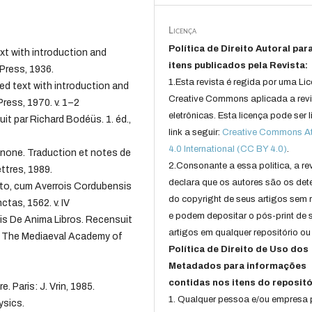
Licença
Política de Direito Autoral par
xt with introduction and
itens publicados pela Revista:
Press, 1936.
1.Esta revista é regida por uma Li
d text with introduction and
Creative Commons aplicada a rev
ress, 1970. v. 1–2
eletrônicas. Esta licença pode ser 
t par Richard Bodéüs. 1. éd.,
link a seguir:
Creative Commons Att
4.0 International (CC BY 4.0)
.
nnone. Traduction et notes de
2.Consonante a essa politica, a re
ettres, 1989.
declara que os autores são os det
cto, cum Averrois Cordubensis
do copyright de seus artigos sem r
ctas, 1562. v. IV
e podem depositar o pós-print de 
s De Anima Libros. Recensuit
artigos em qualquer repositório ou 
: The Mediaeval Academy of
Política de Direito de Uso dos
Metadados para informações
contidas nos itens do repositó
. Paris: J. Vrin, 1985.
1. Qualquer pessoa e/ou empresa
ysics.