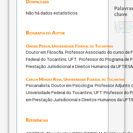
Downloads
Palavras
Não há dados estatísticos.
chave
j.c.m. neto
classical german philosophy
literatura (poética)
identidade naciona
logos
protágoras
desejo
mind
leyes
metafísica do tempo
experiência tempor
filosofias indígenas
idade
lei
direito romano
fundamentalismo
jacobi
palavra
género
intolerância
perdón
Biografia do Autor
filosofia brasileira
Oneide Perius,
Universidade Federal do Tocantins
Doutor em Filosofia. Professor Associado do curso de F
Federal do Tocantins, UFT. Professor do Programa de
Prestação Jurisdicional e Direitos Humanos da UFT/ES
Carlos Mendes Rosa,
Universidade Federal do Tocantins
Psicanalista. Doutor em Psicologia. Professor Adjunto 
Universidade Federal do Tocantins, UFT. Professor do
em Prestação Jurisdicional e Direitos Humanos da UF
Referências