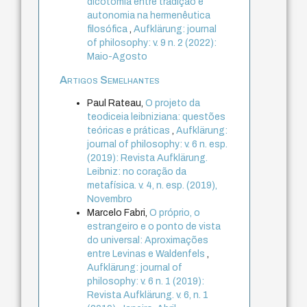
dicotomia entre tradição e
autonomia na hermenêutica
filosófica
,
Aufklärung: journal
of philosophy: v. 9 n. 2 (2022):
Maio-Agosto
Artigos Semelhantes
Paul Rateau,
O projeto da
teodiceia leibniziana: questões
teóricas e práticas
,
Aufklärung:
journal of philosophy: v. 6 n. esp.
(2019): Revista Aufklärung.
Leibniz: no coração da
metafísica. v. 4, n. esp. (2019),
Novembro
Marcelo Fabri,
O próprio, o
estrangeiro e o ponto de vista
do universal: Aproximações
entre Levinas e Waldenfels
,
Aufklärung: journal of
philosophy: v. 6 n. 1 (2019):
Revista Aufklärung. v. 6, n. 1