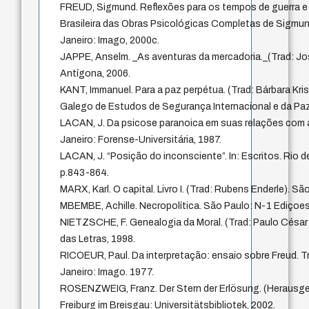
FREUD, Sigmund. Reflexões para os tempos de guerra e 
Brasileira das Obras Psicológicas Completas de Sigmund 
Janeiro: Imago, 2000c.
JAPPE, Anselm. _As aventuras da mercadoria._(Trad: Jo
Antígona, 2006.
KANT, Immanuel. Para a paz perpétua. (Trad: Bárbara Kris
Galego de Estudos de Segurança Internacional e da Paz
LACAN, J. Da psicose paranoica em suas relações com a
Janeiro: Forense-Universitária, 1987.
LACAN, J. “Posição do inconsciente”. In: Escritos. Rio d
p.843-864.
MARX, Karl. O capital. Livro I. (Trad: Rubens Enderle). S
MBEMBE, Achille. Necropolítica. São Paulo: N-1 Ediçoes
NIETZSCHE, F. Genealogia da Moral. (Trad: Paulo César
das Letras, 1998.
RICOEUR, Paul. Da interpretação: ensaio sobre Freud. Tr
Janeiro: Imago. 1977.
ROSENZWEIG, Franz. Der Stern der Erlösung. (Herausge
Freiburg im Breisgau: Universitätsbibliotek, 2002.