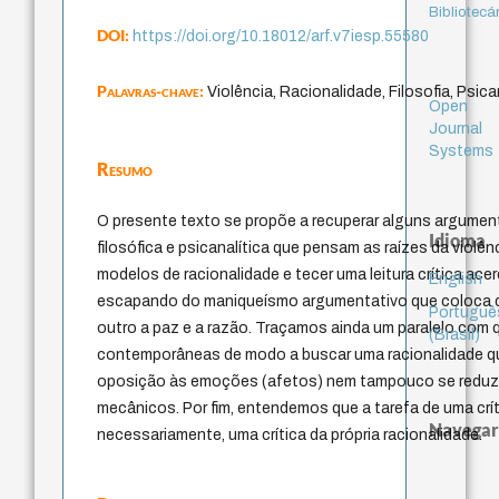
Bibliotecá
DOI:
https://doi.org/10.18012/arf.v7iesp.55580
Palavras-chave:
Violência, Racionalidade, Filosofia, Psica
Open
Journal
Systems
Resumo
O presente texto se propõe a recuperar alguns argumen
Idioma
filosófica e psicanalítica que pensam as raízes da violê
modelos de racionalidade e tecer uma leitura crítica ac
English
escapando do maniqueísmo argumentativo que coloca de
Portuguê
outro a paz e a razão. Traçamos ainda um paralelo com 
(Brasil)
contemporâneas de modo a buscar uma racionalidade que
oposição às emoções (afetos) nem tampouco se reduza
mecânicos. Por fim, entendemos que a tarefa de uma críti
Navegar
necessariamente, uma crítica da própria racionalidade.