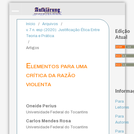
Início
/
Arquivos
/
v. 7 n. esp (2020): Justificação Ética Entre
Edição
Teoria e Prática
Atual
/
Artigos
Elementos para uma
crítica da razão
violenta
Informa
Para
Oneide Perius
Leitores
Universidade Federal do Tocantins
Para
Carlos Mendes Rosa
Autores
Universidade Federal do Tocantins
Para