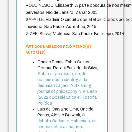
ROUDINESCO, Elisabeth, A parte obscura de nós mesmo
perversos. Rio de Janeiro: Zahar, 2005.
SAFATLE, Vladmir. O circuito dos afetos. Corpos polític
indivíduo. São Paulo: Autêntica, 2015.
ZIZEK, Slavoj. Violência. São Paulo: Boitempo, 2014.
Artigos mais lidos pelo mesmo(s)
autor(es)
Oneide Perius, Fábio Caires
Correia, Rafael Furtado da Silva,
Sobre o fanatismo, ou, do
homem como ideologia da
desumanização
,
Aufklärung:
journal of philosophy: v. 9 n. esp
(2022): Dossiê Ética e Filosofia
Política
Lais de Carvalho Lima, Oneide
Perius, Aloísio Bolwerk,
O
debate Gadamer-Habermas: um
ensaio sobre a aparente