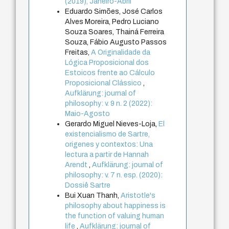
(2019), Janeiro-Abril
Eduardo Simões, José Carlos
Alves Moreira, Pedro Luciano
Souza Soares, Thainá Ferreira
Souza, Fábio Augusto Passos
Freitas,
A Originalidade da
Lógica Proposicional dos
Estoicos frente ao Cálculo
Proposicional Clássico
,
Aufklärung: journal of
philosophy: v. 9 n. 2 (2022):
Maio-Agosto
Gerardo Miguel Nieves-Loja,
El
existencialismo de Sartre,
origenes y contextos: Una
lectura a partir de Hannah
Arendt
,
Aufklärung: journal of
philosophy: v. 7 n. esp. (2020):
Dossiê Sartre
Bui Xuan Thanh,
Aristotle's
philosophy about happiness is
the function of valuing human
life
,
Aufklärung: journal of