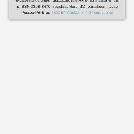
© 2014 Aufklärung
®
, doi:10.18012/ARF, e-ISSN 2318-9428,
p-ISSN 2358-8470 | revistaaufklarung@hotmail.com | João
Pessoa-PB-Brasil |
CC BY Attribution 4.0 International