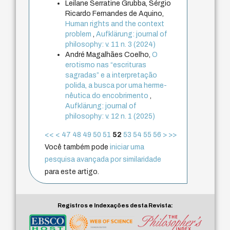
Leilane Serratine Grubba, Sérgio
Ricardo Fernandes de Aquino,
Human rights and the context
problem
,
Aufklärung: journal of
philosophy: v. 11 n. 3 (2024)
André Magalhães Coelho,
O
erotismo nas “escrituras
sagradas” e a interpretação
polida, a busca por uma herme-
nêutica do encobrimento
,
Aufklärung: journal of
philosophy: v. 12 n. 1 (2025)
<<
<
47
48
49
50
51
52
53
54
55
56
>
>>
Você também pode
iniciar uma
pesquisa avançada por similaridade
para este artigo.
Registros e Indexações desta Revista: