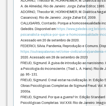
ADORNO, Theodor W.; HORKHEIMER, M. Dialética do Esc
A. de Almeida). Rio de Janeiro: Jorge Zahar Editor, 1985.
ADORNO, Theodor W.; HORKHEIMER, M. Dialética Negati
Casanova). Rio de Janeiro: Jorge Zahar Ed., 2009.
CALLIGARIS, Contardo. Porque a homossexualidade inc
Geledés. Disponível em
https://www.geledes.org.br/conta
psicanalista-explica-por-que-a-homossexualidade-in
Acessado em 20 de setembro de 2020.
FEDERICI, Silvia. Pandemia, Reprodução e Comuns. Dis
https://outraspalavras.net/crise-civilizatoria/pandemi
2020. Acessado em 28 de setembro de 2020
FREUD, Sigmund. À guisa de introdução ao narcisismo. I
a Psicologia do Inconsciente. (Trad: L. A. Hans). Rio de J
pp. 95-131.
FREUD, Sigmund. O mal-estar na civilização. In: Edição 
Obras Psicológicas Completas de Sigmund Freud. Vol. XX
2000a.
FREUD, Sigmund. Por que a guerra? In: Edição Standard 
Psicológicas Completas. Vol XXII. Rio de Janeiro: Imago