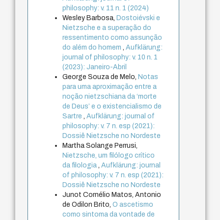
philosophy: v. 11 n. 1 (2024)
Wesley Barbosa,
Dostoiévski e
Nietzsche e a superação do
ressentimento como assunção
do além do homem
,
Aufklärung:
journal of philosophy: v. 10 n. 1
(2023): Janeiro-Abril
George Souza de Melo,
Notas
para uma aproximação entre a
noção nietzschiana da ‘morte
de Deus’ e o existencialismo de
Sartre
,
Aufklärung: journal of
philosophy: v. 7 n. esp (2021):
Dossiê Nietzsche no Nordeste
Martha Solange Perrusi,
Nietzsche, um filólogo crítico
da filologia
,
Aufklärung: journal
of philosophy: v. 7 n. esp (2021):
Dossiê Nietzsche no Nordeste
Junot Cornélio Matos, Antonio
de Odilon Brito,
O ascetismo
como sintoma da vontade de