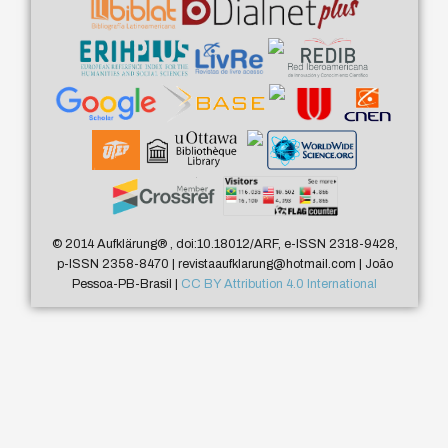
© 2014 Aufklärung
®
, doi:10.18012/ARF, e-ISSN 2318-9428,
p-ISSN 2358-8470 | revistaaufklarung@hotmail.com | João
Pessoa-PB-Brasil |
CC BY Attribution 4.0 International