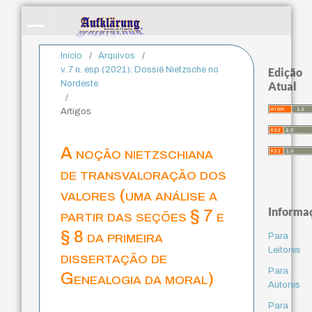
Início
/
Arquivos
/
v. 7 n. esp (2021): Dossiê Nietzsche no
Edição
Nordeste
Atual
/
Artigos
A noção nietzschiana
de transvaloração dos
valores (uma análise a
Informa
partir das seções § 7 e
§ 8 da primeira
Para
Leitores
dissertação de
Para
Genealogia da moral)
Autores
Para