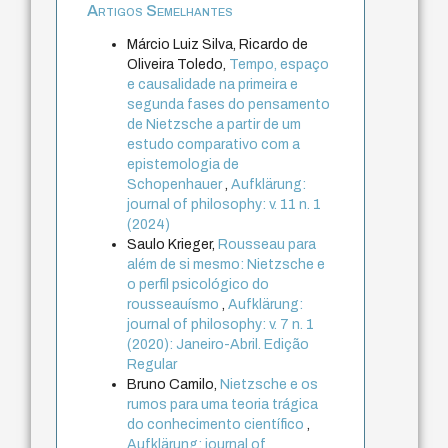
Artigos Semelhantes
Márcio Luiz Silva, Ricardo de
Oliveira Toledo,
Tempo, espaço
e causalidade na primeira e
segunda fases do pensamento
de Nietzsche a partir de um
estudo comparativo com a
epistemologia de
Schopenhauer
,
Aufklärung:
journal of philosophy: v. 11 n. 1
(2024)
Saulo Krieger,
Rousseau para
além de si mesmo: Nietzsche e
o perfil psicológico do
rousseauísmo
,
Aufklärung:
journal of philosophy: v. 7 n. 1
(2020): Janeiro-Abril. Edição
Regular
Bruno Camilo,
Nietzsche e os
rumos para uma teoria trágica
do conhecimento científico
,
Aufklärung: journal of