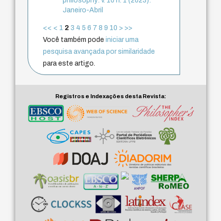
philosophy: v. 10 n. 1 (2023):
Janeiro-Abril
<<
<
1
2
3
4
5
6
7
8
9
10
>
>>
Você também pode
iniciar uma
pesquisa avançada por similaridade
para este artigo.
Registros e Indexações desta Revista: