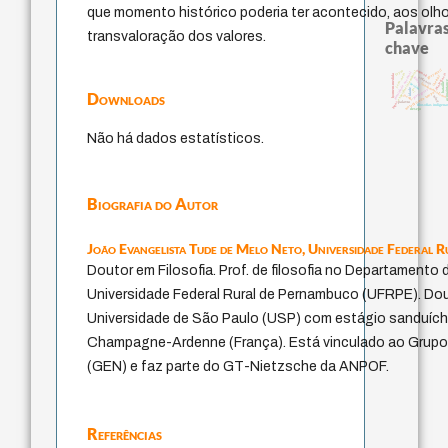
que momento histórico poderia ter acontecido, aos olho
Palavras
transvaloração dos valores.
chave
guayaquil
animais
leyes
experiência temporal
identidade nacional
j.c.m. neto
intolerância
homem-medida
therapy
violencia
género
acquainta
bataille
perdón
fundamentalismo
idade
protágoras
lei
Downloads
metafísica do tempo
jacobi
mind
palavra
logos
filosofias indígena
desejo
Não há dados estatísticos.
Biografia do Autor
João Evangelista Tude de Melo Neto,
Universidade Federal 
Doutor em Filosofia. Prof. de filosofia no Departamento 
Universidade Federal Rural de Pernambuco (UFRPE). Dou
Universidade de São Paulo (USP) com estágio sanduích
Champagne-Ardenne (França). Está vinculado ao Grupo
(GEN) e faz parte do GT-Nietzsche da ANPOF.
Referências