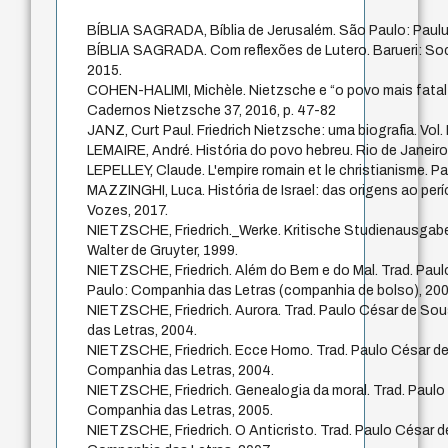
BÍBLIA SAGRADA, Bíblia de Jerusalém. São Paulo: Paulu
BÍBLIA SAGRADA. Com reflexões de Lutero. Barueri: Soci
2015.
COHEN-HALIMI, Michèle. Nietzsche e “o povo mais fatal d
Cadernos Nietzsche 37, 2016, p. 47-82
JANZ, Curt Paul. Friedrich Nietzsche: uma biografia. Vol. 
LEMAIRE, André. História do povo hebreu. Rio de Janeiro
LEPELLEY, Claude. L'empire romain et le christianisme. Pa
MAZZINGHI, Luca. História de Israel: das origens ao per
Vozes, 2017.
NIETZSCHE, Friedrich._Werke. Kritische Studienausgabe
Walter de Gruyter, 1999.
NIETZSCHE, Friedrich. Além do Bem e do Mal. Trad. Pau
Paulo: Companhia das Letras (companhia de bolso), 200
NIETZSCHE, Friedrich. Aurora. Trad. Paulo César de So
das Letras, 2004.
NIETZSCHE, Friedrich. Ecce Homo. Trad. Paulo César d
Companhia das Letras, 2004.
NIETZSCHE, Friedrich. Genealogia da moral. Trad. Paul
Companhia das Letras, 2005.
NIETZSCHE, Friedrich. O Anticristo. Trad. Paulo César 