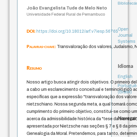
Bibliotecá
João Evangelista Tude de Melo Neto
Universidade Federal Rural de Pernambuco
Open
DOI:
https://doi.org/10.18012/arf.v7iesp.56765
Journal
Systems
Palavras-chave:
Transvaloração dos valores, Judaísmo, N
Idioma
Resumo
English
Nosso artigo busca atingir dois objetivos. O primeiro de
Portuguê
a cabo um esclarecimento conceitual e terminológico 
(Brasil)
específicas que a expressão "transvaloração dos valor
nietzschiano. Nossa segunda meta, a qual tomará como
cumprimento do primeiro objetivo, constitui-se como u
Navegar
acerca da admissibilidade histórica da "tese da transva
apresentada por Nietzsche nas seções § 7 e § 8 da prim
Genealogia da Moral. Pretendemos, para tanto, determi