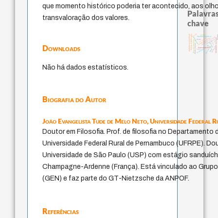
que momento histórico poderia ter acontecido, aos olho
Palavras
transvaloração dos valores.
chave
desejo
multidimensionalidade
history of philosophy
perdón
ther
literatura (poética)
metafísica do tempo
protágoras
identidade nacional
j.c.m. neto
fundamentalismo
intolerância
idade
filosofia brasileira
lei
leyes
género
direito romano
Downloads
jacobi
violencia
homem-medida
pedagogia
palavra
logos
mind
Não há dados estatísticos.
Biografia do Autor
João Evangelista Tude de Melo Neto,
Universidade Federal 
Doutor em Filosofia. Prof. de filosofia no Departamento 
Universidade Federal Rural de Pernambuco (UFRPE). Dou
Universidade de São Paulo (USP) com estágio sanduích
Champagne-Ardenne (França). Está vinculado ao Grupo
(GEN) e faz parte do GT-Nietzsche da ANPOF.
Referências