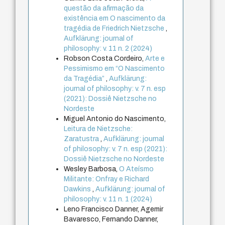
questão da afirmação da
existência em O nascimento da
tragédia de Friedrich Nietzsche
,
Aufklärung: journal of
philosophy: v. 11 n. 2 (2024)
Robson Costa Cordeiro,
Arte e
Pessimismo em “O Nascimento
da Tragédia”
,
Aufklärung:
journal of philosophy: v. 7 n. esp
(2021): Dossiê Nietzsche no
Nordeste
Miguel Antonio do Nascimento,
Leitura de Nietzsche:
Zaratustra
,
Aufklärung: journal
of philosophy: v. 7 n. esp (2021):
Dossiê Nietzsche no Nordeste
Wesley Barbosa,
O Ateísmo
Militante: Onfray e Richard
Dawkins
,
Aufklärung: journal of
philosophy: v. 11 n. 1 (2024)
Leno Francisco Danner, Agemir
Bavaresco, Fernando Danner,