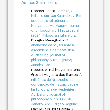
Artigos Semelhantes
Robson Costa Cordeiro,
O
Niilismo em Ivan Karamázov: Em
constante referência a
Nietzsche
,
Aufklärung: journal
of philosophy: v. 11 n. Especial
(2024): Filosofia e Literatura
Douglas Meneghatti,
O
abandono da physis ante a
ascendência da metafísica
,
Aufklärung: journal of
philosophy: v. 9 n. 1 (2022):
Janeiro-Abril
Roberto S. Kahlmeyer-Mertens,
Giovani Augusto dos Santos,
A
influência de Nietzsche na
concepção de historicidade e
historiografia de Heidegger
,
Aufklärung: journal of
philosophy: v. 7 n. 1 (2020):
Janeiro-Abril. Edição Regular
Camilo Lelis Jota Pereira,
A