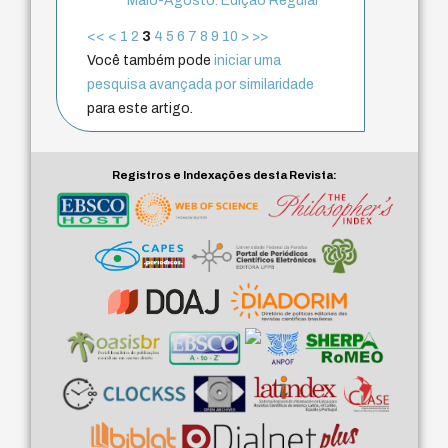
Maio-Agosto. Edição Regular
<<
<
1
2
3
4
5
6
7
8
9
10
>
>>
Você também pode
iniciar uma
pesquisa avançada por similaridade
para este artigo.
Registros e Indexações desta Revista: