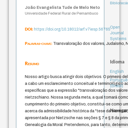
Bibliotecá
João Evangelista Tude de Melo Neto
Universidade Federal Rural de Pernambuco
Open
DOI:
https://doi.org/10.18012/arf.v7iesp.56765
Journal
Systems
Palavras-chave:
Transvaloração dos valores, Judaísmo, N
Idioma
Resumo
English
Nosso artigo busca atingir dois objetivos. O primeiro de
Portuguê
a cabo um esclarecimento conceitual e terminológico 
(Brasil)
específicas que a expressão "transvaloração dos valor
nietzschiano. Nossa segunda meta, a qual tomará como
cumprimento do primeiro objetivo, constitui-se como u
Navegar
acerca da admissibilidade histórica da "tese da transva
apresentada por Nietzsche nas seções § 7 e § 8 da prim
Genealogia da Moral. Pretendemos, para tanto, determi