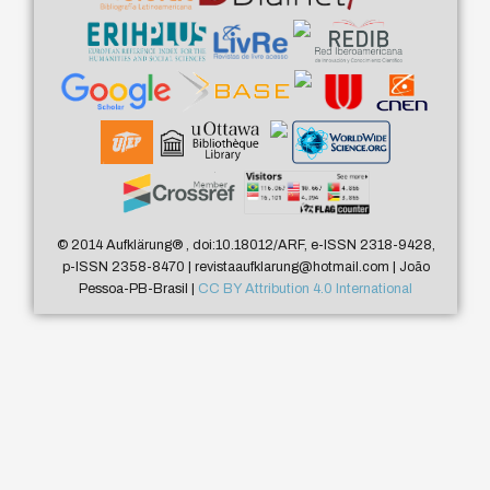
© 2014 Aufklärung
®
, doi:10.18012/ARF, e-ISSN 2318-9428,
p-ISSN 2358-8470 | revistaaufklarung@hotmail.com | João
Pessoa-PB-Brasil |
CC BY Attribution 4.0 International