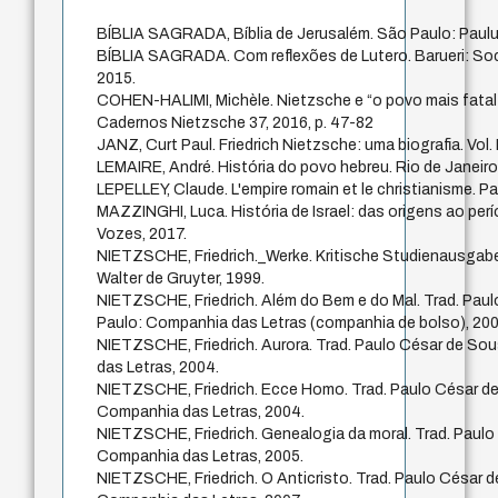
BÍBLIA SAGRADA, Bíblia de Jerusalém. São Paulo: Paulu
BÍBLIA SAGRADA. Com reflexões de Lutero. Barueri: Soci
2015.
COHEN-HALIMI, Michèle. Nietzsche e “o povo mais fatal d
Cadernos Nietzsche 37, 2016, p. 47-82
JANZ, Curt Paul. Friedrich Nietzsche: uma biografia. Vol. 
LEMAIRE, André. História do povo hebreu. Rio de Janeiro
LEPELLEY, Claude. L'empire romain et le christianisme. Pa
MAZZINGHI, Luca. História de Israel: das origens ao per
Vozes, 2017.
NIETZSCHE, Friedrich._Werke. Kritische Studienausgabe
Walter de Gruyter, 1999.
NIETZSCHE, Friedrich. Além do Bem e do Mal. Trad. Pau
Paulo: Companhia das Letras (companhia de bolso), 200
NIETZSCHE, Friedrich. Aurora. Trad. Paulo César de So
das Letras, 2004.
NIETZSCHE, Friedrich. Ecce Homo. Trad. Paulo César d
Companhia das Letras, 2004.
NIETZSCHE, Friedrich. Genealogia da moral. Trad. Paul
Companhia das Letras, 2005.
NIETZSCHE, Friedrich. O Anticristo. Trad. Paulo César 