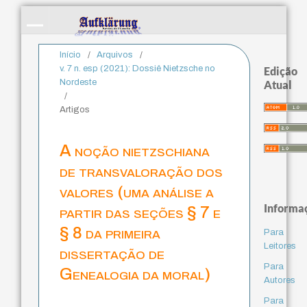
Início
/
Arquivos
/
v. 7 n. esp (2021): Dossiê Nietzsche no
Edição
Nordeste
Atual
/
Artigos
A noção nietzschiana
de transvaloração dos
valores (uma análise a
Informa
partir das seções § 7 e
§ 8 da primeira
Para
Leitores
dissertação de
Para
Genealogia da moral)
Autores
Para