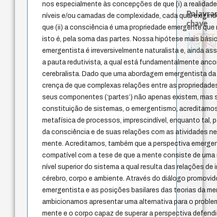
nos especialmente às concepções de que (i) a realidade 
Palavras
níveis e/ou camadas de complexidade, cada qual exigindo
chave
que (ii) a consciência é uma propriedade emergente que 
impessoal
education ideology
autenticidade
judaísmo
descartes
física quântica
japanese education thoughts
fukuzawa yukichi
constituição
reduçã
isto é, pela soma das partes. Nossa hipótese mais básic
formação
levinas
ren
popper
li
sensus communis
nome
ética.
immanuel kant
revelação
falseabilidade
juízo
gosto
yi
coletividade
conjecturas
sentido
carnap
emergentista é irreversivelmente naturalista e, ainda 
mulher
a pauta redutivista, a qual está fundamentalmente anc
cerebralista. Dado que uma abordagem emergentista da
crença de que complexas relações entre as propriedades
seus componentes (‘partes’) não apenas existem, mas 
constituição de sistemas, o emergentismo, acreditamos
metafísica de processos, imprescindível, enquanto tal,
da consciência e de suas relações com as atividades ne
mente. Acreditamos, também que a perspectiva emergen
compatível com a tese de que a mente consiste de uma
nível superior do sistema a qual resulta das relações de
cérebro, corpo e ambiente. Através do diálogo promovido
emergentista e as posições basilares das teorias da men
ambicionamos apresentar uma alternativa para o proble
mente e o corpo capaz de superar a perspectiva defend