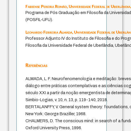
Fabiense Pereira Romão,
Universidade Federal de Uberlândia,
Programa de Pós Graduação em Filosofia da Universidad
(POSFIL-UFU).
Leonardo Ferreira Almada,
Universidade Federal de Uberlând
Professor Adjunto IV do Instituto de Filosofia e do Pr
Filosofia da Universidade Federal de Uberlândia, Uberlândi
Referências
ALMADA, L. F. Neurofenomenologia e meditação: breve
diálogo entre práticas contemplativas e as ciências cog
século XXI a partir da noção emergentista de determin
Simbio-Logias, v. 10, n. 13, p. 119-140, 2018.
BERTALANFFY, V. General system theory: foundations, d
New York: George Braziller, 1968.
CHALMERS, D. The conscious mind: in search of a funda
Oxford University Press, 1996.