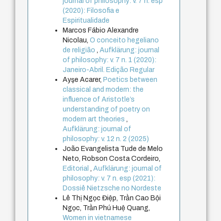
journal of philosophy: v. 7 n. esp
(2020): Filosofia e
Espiritualidade
Marcos Fábio Alexandre
Nicolau,
O conceito hegeliano
de religião
,
Aufklärung: journal
of philosophy: v. 7 n. 1 (2020):
Janeiro-Abril. Edição Regular
Ayşe Acarer,
Poetics between
classical and modern: the
influence of Aristotle’s
understanding of poetry on
modern art theories
,
Aufklärung: journal of
philosophy: v. 12 n. 2 (2025)
João Evangelista Tude de Melo
Neto, Robson Costa Cordeiro,
Editorial
,
Aufklärung: journal of
philosophy: v. 7 n. esp (2021):
Dossiê Nietzsche no Nordeste
Lê Thị Ngọc Điệp, Trần Cao Bội
Ngọc, Trần Phú Huệ Quang,
Women in vietnamese