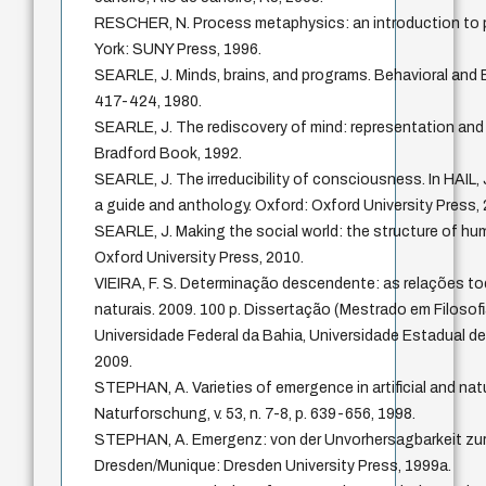
RESCHER, N. Process metaphysics: an introduction to 
York: SUNY Press, 1996.
SEARLE, J. Minds, brains, and programs. Behavioral and Bra
417-424, 1980.
SEARLE, J. The rediscovery of mind: representation and
Bradford Book, 1992.
SEARLE, J. The irreducibility of consciousness. In HAIL, 
a guide and anthology. Oxford: Oxford University Press,
SEARLE, J. Making the social world: the structure of hum
Oxford University Press, 2010.
VIEIRA, F. S. Determinação descendente: as relações t
naturais. 2009. 100 p. Dissertação (Mestrado em Filosofi
Universidade Federal da Bahia, Universidade Estadual de
2009.
STEPHAN, A. Varieties of emergence in artificial and natu
Naturforschung, v. 53, n. 7-8, p. 639-656, 1998.
STEPHAN, A. Emergenz: von der Unvorhersagbarkeit zur
Dresden/Munique: Dresden University Press, 1999a.