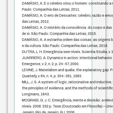
DAMÁSIO, A. E o cérebro criou o homem: construindo a
Paulo: Companhia das Letras, 2011.
DAMÁSIO, A. O erro de Descartes: cérebro, razão e em
das Letras, 2012.
DAMÁSIO, A. O mistério da consciência: do corpo e d
de si. São Paulo: Companhia das Letras, 2015.
DAMÁSIO, A. A estranha ordem das coisas: as origens 
e da cultura. São Paulo: Companhia das Letras, 2018.
DUTRA, L. H. Emergência sem níveis. Scientia Studia, v. 13
JUARRERO, A. Dynamics in action: intentional behavior
Emergence, v. 2, n. 2, p. 24-57, 2000.
LEVINE, J. Materialism and qualia: the explanatory gap. P
Quarterly, v. 64, n. 4, p. 354-361, 1983.
MILL, J. S. A system of logic, ratiocinative and inductiv
the principles of evidence, and the methods of scientifi
Longmans, 1843.
MOGRABI, G. J. C. Emergência, mente e decisão: a relev
níveis. 2008. 332 p. Tese (Doutorado em Filosofia) – Uni
Janeiro, Rio de Janeiro, RJ, 2008.