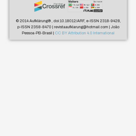
© 2014 Aufklärung
®
, doi:10.18012/ARF, e-ISSN 2318-9428,
p-ISSN 2358-8470 | revistaaufklarung@hotmail.com | João
Pessoa-PB-Brasil |
CC BY Attribution 4.0 International