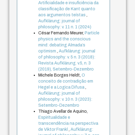
Artificialidade e insuficiência da
classificação de Kant quanto
aos argumentos teístas
,
Aufklärung: journal of
philosophy: v. 11 n. 1 (2024)
César Fernando Meurer,
Particle
physics and the conscious
mind: debating Almada’s
optimism
,
Aufklärung: journal
of philosophy: v. 5 n. 3 (2018):
Revista Aufklärung. v.5, n. 3
(2019), Setembro-Dezembro
Michele Borges Heldt,
O
conceito de contradição em
Hegel e a Logica Difusa
,
Aufklärung: journal of
philosophy: v. 10 n. 3 (2023):
Setembro-Dezembro
Thiago Avellar de Aquino,
Espiritualidade e
transcendência na perspectiva
de Viktor Frankl
,
Aufklärung: