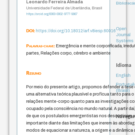
Leonardo Ferreira Almada
Bibliotecá
Universidade Federal de Uberlândia, Brasil
https://orcid.org/0000-0002-9777-5667
Open
DOI:
https://doi.org/10.18012/arf.v8iesp.60016
Journal
Systems
Palavras-chave:
Emergência e mente corporificada, Irredu
partes, Relações corpo, cérebro e ambiente
Idioma
Resumo
English
Portuguê
Por meio do presente artigo, propomos defender a tese
(Brasil)
uma alternativa teórica plausível e profícua tanto para
relações mente-corpo quanto para as investigações co
ocupado pela consciência no mundo natural. A partir da
Navegar
de que os postulados emergentistas nos descortinam um
importante diante das limitações que inerem às aborda
modos de equacionar a natureza, a origem e a dinâmica 