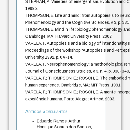
STEPHAN, A. Varieties of emergentism. Evolution and Cogn
1999b.
THOMPSON, E. Life and mind: from autopoiesis to neu
Phenomenology and the Cognitive Sciences, v. 3, p. 381
THOMPSON, E. Mind in life: biology, phenomenology, and
Cambridge, MA: Harvard University Press, 2007.
VARELA, F. Autopoiesis and a biology of intentionality. 
Proceedings of the workshop “Autopoiesis and Perceptio
University, 1992. p. 04-14.
VARELA, F. Neurophenomenology: a methodological reme
Journal of Consciousness Studies, v. 3, n. 4, p. 330-349
VARELA, F.; THOMPSON, E.; ROSCH, E. The embodied mi
human experience. Cambridge, MA: MIT Press, 1991.
VARELA, F.; THOMPSON, E.; ROSCH, E. A mente incorpor
experiência humana. Porto Alegre: Artmed, 2003.
Artigos Semelhantes
Eduardo Ramos, Arthur
Henrique Soares dos Santos,