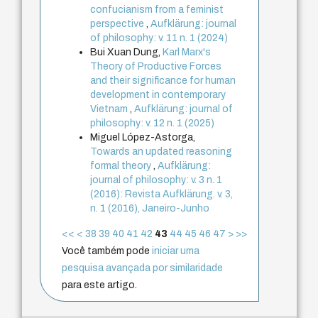
confucianism from a feminist
perspective
,
Aufklärung: journal
of philosophy: v. 11 n. 1 (2024)
Bui Xuan Dung,
Karl Marx's
Theory of Productive Forces
and their significance for human
development in contemporary
Vietnam
,
Aufklärung: journal of
philosophy: v. 12 n. 1 (2025)
Miguel López-Astorga,
Towards an updated reasoning
formal theory
,
Aufklärung:
journal of philosophy: v. 3 n. 1
(2016): Revista Aufklärung. v. 3,
n. 1 (2016), Janeiro-Junho
<<
<
38
39
40
41
42
43
44
45
46
47
>
>>
Você também pode
iniciar uma
pesquisa avançada por similaridade
para este artigo.