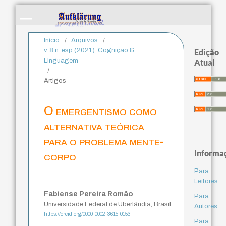
Início
/
Arquivos
/
v. 8 n. esp (2021): Cognição &
Edição
Linguagem
Atual
/
Artigos
O emergentismo como
alternativa teórica
para o problema mente-
Informa
corpo
Para
Leitores
Fabiense Pereira Romão
Para
Universidade Federal de Uberlândia, Brasil
Autores
https://orcid.org/0000-0002-3615-0153
Para