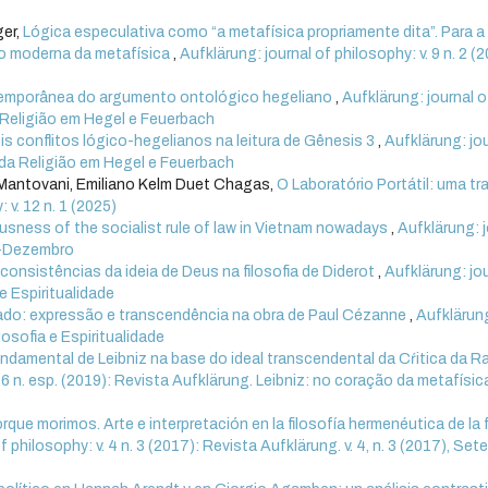
ger,
Lógica especulativa como “a metafísica propriamente dita”. Para a
o moderna da metafísica
,
Aufklärung: journal of philosophy: v. 9 n. 2 (2
emporânea do argumento ontológico hegeliano
,
Aufklärung: journal o
da Religião em Hegel e Feuerbach
is conflitos lógico-hegelianos na leitura de Gênesis 3
,
Aufklärung: jo
ia da Religião em Hegel e Feuerbach
 Mantovani, Emiliano Kelm Duet Chagas,
O Laboratório Portátil: uma t
 v. 12 n. 1 (2025)
ousness of the socialist rule of law in Vietnam nowadays
,
Aufklärung: j
ro-Dezembro
consistências da ideia de Deus na filosofia de Diderot
,
Aufklärung: jo
 e Espiritualidade
nado: expressão e transcendência na obra de Paul Cézanne
,
Aufklärun
ilosofia e Espiritualidade
ndamental de Leibniz na base do ideal transcendental da Cŕitica da 
 6 n. esp. (2019): Revista Aufklärung. Leibniz: no coração da metafísica.
que morimos. Arte e interpretación en la filosofía hermenéutica de la f
f philosophy: v. 4 n. 3 (2017): Revista Aufklärung. v. 4, n. 3 (2017), Se