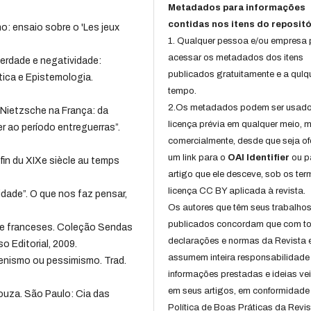
Metadados para informações
contidas nos itens do repositó
o: ensaio sobre o 'Les jeux
1. Qualquer pessoa e/ou empresa
acessar os metadados dos itens
berdade e negatividade:
publicados gratuitamente e a qulq
tica e Epistemologia.
tempo.
2.Os metadados podem ser usad
 Nietzsche na França: da
licença prévia em qualquer meio,
r ao período entreguerras”.
comercialmente, desde que seja of
um link para o
OAI Identifier
ou p
fin du XIXe siècle au temps
artigo que ele desceve, sob os te
licença CC BY aplicada à revista.
idade”. O que nos faz pensar,
Os autores que têm seus trabalho
publicados concordam que com t
re franceses. Coleção Sendas
declarações e normas da Revista 
o Editorial, 2009.
assumem inteira responsabilidade
enismo ou pessimismo. Trad.
informações prestadas e ideias ve
em seus artigos, em conformidade
ouza. São Paulo: Cia das
Política de Boas Práticas da Revis