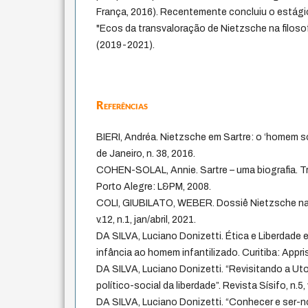
França, 2016). Recentemente concluiu o estág
"Ecos da transvaloração de Nietzsche na filoso
(2019-2021).
Referências
BIERI, Andréa. Nietzsche em Sartre: o ‘homem só
de Janeiro, n. 38, 2016.
COHEN-SOLAL, Annie. Sartre – uma biografia. T
Porto Alegre: L&PM, 2008.
COLI, GIUBILATO, WEBER. Dossiê Nietzsche na
v.12, n.1, jan/abril, 2021.
DA SILVA, Luciano Donizetti. Ética e Liberdade
infância ao homem infantilizado. Curitiba: Appri
DA SILVA, Luciano Donizetti. “Revisitando a Ut
político-social da liberdade”. Revista Sísifo, n.5, 
DA SILVA, Luciano Donizetti. “Conhecer e ser