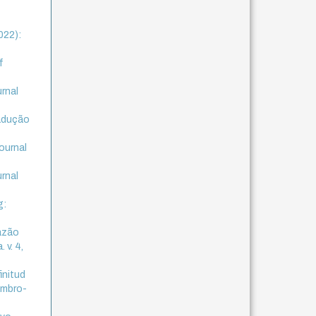
022):
f
urnal
radução
ournal
urnal
g:
Razão
 v. 4,
initud
tembro-