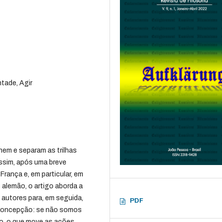
ntade, Agir
nem e separam as trilhas
assim, após uma breve
rança e, em particular, em
 alemão, o artigo aborda a
autores para, em seguida,
PDF
a concepção: se não somos
o, o que move as ações