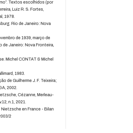
mo”. Textos escolhidos (por
eira, Luiz R. S. Fortes,
l, 1978.
burg. Rio de Janeiro: Nova
ovembro de 1939, março de
 de Janeiro: Nova Fronteira,
use. Michel CONTAT & Michel
llimard, 1983.
o de Guilherme J. F. Teixeira;
&A, 2002.
 Nietzsche, Cézanne, Merleau-
12, n.1, 2021.
 Nietzsche en France - Bilan
 2003/2