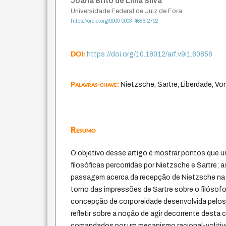
Joana Brito de Lima Silva
Universidade Federal de Juiz de Fora
https://orcid.org/0000-0003-4686-2792
DOI:
https://doi.org/10.18012/arf.v9i1.60856
Palavras-chave:
Nietzsche, Sartre, Liberdade, Vo
Resumo
O objetivo desse artigo é mostrar pontos que u
filosóficas percorridas por Nietzsche e Sartre; 
passagem acerca da recepção de Nietzsche na F
torno das impressões de Sartre sobre o filósofo
concepção de corporeidade desenvolvida pelos 
refletir sobre a noção de agir decorrente dest
comandados por um mecanismo racional-volitiv