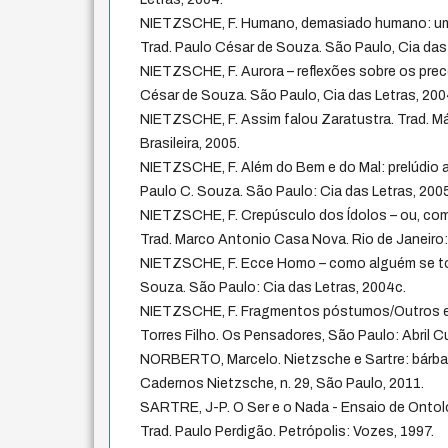
NIETZSCHE, F. Humano, demasiado humano: um liv
Trad. Paulo César de Souza. São Paulo, Cia das
NIETZSCHE, F. Aurora – reflexões sobre os prec
César de Souza. São Paulo, Cia das Letras, 200
NIETZSCHE, F. Assim falou Zaratustra. Trad. Már
Brasileira, 2005.
NIETZSCHE, F. Além do Bem e do Mal: prelúdio a 
Paulo C. Souza. São Paulo: Cia das Letras, 200
NIETZSCHE, F. Crepúsculo dos Ídolos – ou, como
Trad. Marco Antonio Casa Nova. Rio de Janeiro
NIETZSCHE, F. Ecce Homo – como alguém se torn
Souza. São Paulo: Cia das Letras, 2004c.
NIETZSCHE, F. Fragmentos póstumos/Outros es
Torres Filho. Os Pensadores, São Paulo: Abril Cu
NORBERTO, Marcelo. Nietzsche e Sartre: bárba
Cadernos Nietzsche, n. 29, São Paulo, 2011.
SARTRE, J-P. O Ser e o Nada - Ensaio de Ontol
Trad. Paulo Perdigão. Petrópolis: Vozes, 1997.