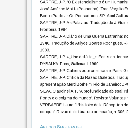
SARTRE, J-P. “O Existencialismo é um Humanis
José Américo Motta Pessanha). Trad. Vergílio Ferr
Bento Prado Jr. Os Pensadores. SP: Abril Cultura
SARTRE, J-P. As Palavras. Tradução de J. Guins
Fronteira, 1984.
SARTRE, J-P. Diário de uma Guerra Estranha: n
1940. Tradução de Aulyde Soares Rodrigues. Rio
1983.
SARTRE, J-P. «_Une defáite_». Écrits de Jene
RYBALKA. Paris, Gallimard, 1990.
SARTRE, J-P. Cahiers pour une morale. Paris, Ga
SARTRE, J-P. Crítica da Razão Dialética. Traduçã
apresentação Gerd Borheim. Rio de Janeiro: DP
SILVA, Claudinei A. F. “A profundidade abissal:
Ponty e o enigma do mundo”. Revista Voluntas, v.
VERBAERE, Laure. “L'histoire de la Réception de
critique”. Revue de littérature comparée, n. 306,
Artigos Semelhantes