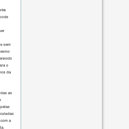
rio
 pode
uer
os sem
 mesmo
erecido
ara o
rmos da
s
odas as
e
 pelas
iculadas
 com a
ta.