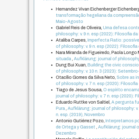
Hernandez Vivan Eichenberger Eichenber
transformação hegeliana da compreensã
Maio-Agosto
Gabriel Reis de Oliveira,
Uma defesa cont
philosophy: v. 9 n. esp (2022): Filosofia 
Ataliba Carpes,
Imperfecta Ratio: possíve
of philosophy: v. 9 n. esp (2022): Filosof
Nara Miranda de Figueiredo, Paola Longo
situada
,
Aufklärung: journal of philosophy:
Dung Bui Xuan,
Building the civic consci
of philosophy: v. 10 n. 3 (2023): Setemb
Otacílio Gomes da Silva Neto,
Sobre as in
of philosophy: v. 7 n. esp (2020): Filosofia
Tiago de Jesus Sousa,
O espírito encar
journal of philosophy: v. 7 n. esp (2020): F
Eduardo Ruttke von Saltiel,
A pergunta fu
Pura
,
Aufklärung: journal of philosophy: v.
n. esp. (2019), Novembro
Antonio Gutiérrez Pozo,
Interpretamos por
de Ortega y Gasset
,
Aufklärung: journal o
Dezembro