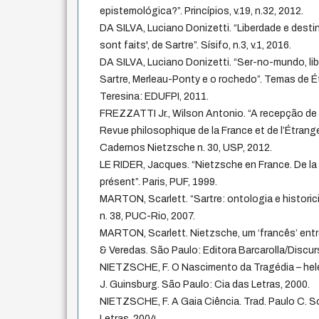
epistemológica?”. Princípios, v.19, n.32, 2012.
DA SILVA, Luciano Donizetti. “Liberdade e destin
sont faits', de Sartre”. Sísifo, n.3, v.1, 2016.
DA SILVA, Luciano Donizetti. “Ser-no-mundo, li
Sartre, Merleau-Ponty e o rochedo”. Temas de É
Teresina: EDUFPI, 2011.
FREZZATTI Jr., Wilson Antonio. “A recepção de
Revue philosophique de la France et de l’Étrange
Cadernos Nietzsche n. 30, USP, 2012.
LE RIDER, Jacques. “Nietzsche en France. De la 
présent”. Paris, PUF, 1999.
MARTON, Scarlett. “Sartre: ontologia e historic
n. 38, PUC-Rio, 2007.
MARTON, Scarlett. Nietzsche, um ‘francês’ ent
& Veredas. São Paulo: Editora Barcarolla/Discurs
NIETZSCHE, F. O Nascimento da Tragédia – hel
J. Guinsburg. São Paulo: Cia das Letras, 2000.
NIETZSCHE, F. A Gaia Ciência. Trad. Paulo C. S
Letras, 2004.