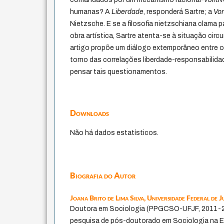
humanas? A
Liberdade
, responderá Sartre; a
Vo
Nietzsche. E se a filosofia nietzschiana clama 
obra artística, Sartre atenta-se à situação circuns
artigo propõe um diálogo extemporâneo entre o
torno das correlações liberdade-responsabilida
pensar tais questionamentos.
Downloads
Não há dados estatísticos.
Biografia do Autor
Joana Brito de Lima Silva,
Universidade Federal de J
Doutora em Sociologia (PPGCSO-UFJF, 2011-2
pesquisa de pós-doutorado em Sociologia na E