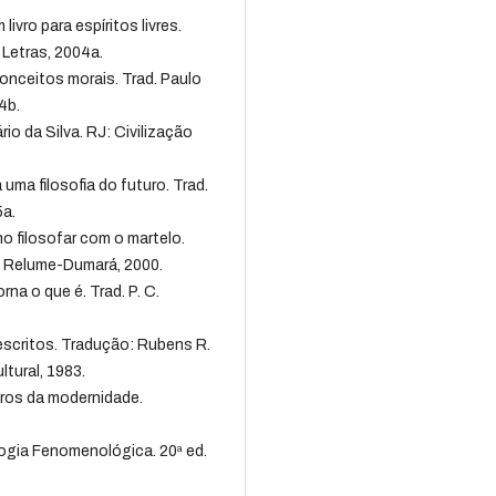
ro para espíritos livres.
 Letras, 2004a.
onceitos morais. Trad. Paulo
4b.
io da Silva. RJ: Civilização
uma filosofia do futuro. Trad.
5a.
 filosofar com o martelo.
: Relume-Dumará, 2000.
a o que é. Trad. P. C.
critos. Tradução: Rubens R.
ltural, 1983.
ros da modernidade.
ogia Fenomenológica. 20ª ed.