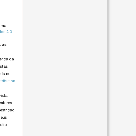
 uma
ion 4.0
a os
cença da
istas
lida no
ribution
vista
entores
estrição,
seus
site.