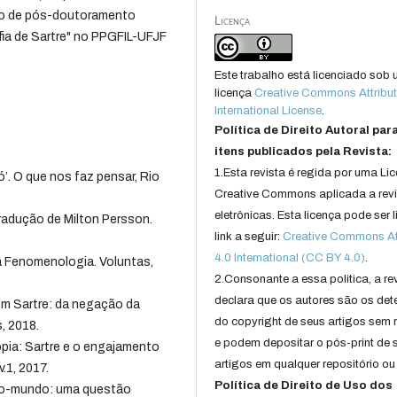
io de pós-doutoramento
Licença
fia de Sartre" no PPGFIL-UFJF
Este trabalho está licenciado sob
licença
Creative Commons Attribut
International License
.
Política de Direito Autoral par
itens publicados pela Revista:
1.Esta revista é regida por uma Li
’. O que nos faz pensar, Rio
Creative Commons aplicada a rev
eletrônicas. Esta licença pode ser 
radução de Milton Persson.
link a seguir:
Creative Commons Att
4.0 International (CC BY 4.0)
.
 Fenomenologia. Voluntas,
2.Consonante a essa politica, a re
declara que os autores são os det
 em Sartre: da negação da
do copyright de seus artigos sem r
s, 2018.
e podem depositar o pós-print de 
opia: Sartre e o engajamento
artigos em qualquer repositório ou 
v.1, 2017.
Política de Direito de Uso dos
-no-mundo: uma questão