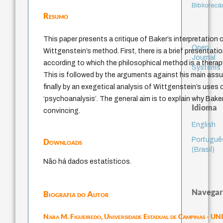
Bibliotecá
Resumo
This paper presents a critique of Baker’s interpretation 
Open
Wittgenstein’s method. First, there is a brief presentatio
Journal
according to which the philosophical method is a therap
Systems
This is followed by the arguments against his main as
finally by an exegetical analysis of Wittgenstein’s uses 
‘psychoanalysis’. The general aim is to explain why Baker
Idioma
convincing.
English
Portuguê
Downloads
(Brasil)
Não há dados estatísticos.
Navegar
Biografia do Autor
Nara M. Figueiredo,
Universidade Estadual de Campinas - 