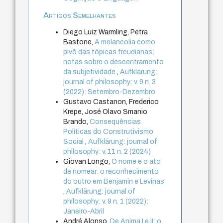
Artigos Semelhantes
Diego Luiz Warmling, Petra
Bastone,
A melancolia como
pivô das tópicas freudianas:
notas sobre o descentramento
da subjetividade
,
Aufklärung:
journal of philosophy: v. 9 n. 3
(2022): Setembro-Dezembro
Gustavo Castanon, Frederico
Krepe, José Olavo Smanio
Brando,
Consequências
Políticas do Construtivismo
Social
,
Aufklärung: journal of
philosophy: v. 11 n. 2 (2024)
Giovan Longo,
O nome e o ato
de nomear: o reconhecimento
do outro em Benjamin e Levinas
,
Aufklärung: journal of
philosophy: v. 9 n. 1 (2022):
Janeiro-Abril
André Alonso,
De Anima I e II: o