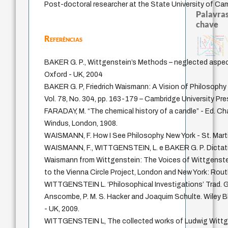
Post-doctoral researcher at the State University of Ca
Palavras
chave
Referências
código da dinastia nguyen
popper
impessoal
fukuzawa yukichi
levin
observador consciente
pessimismo
judaísmo
juízo
redução
ética.
formação
ren
nome
modelos mentais
immanuel kant
gosto
li
mulher
carnap
sensus communis
falseabilidade
constituição
yi
revelação
coletividade
BAKER G. P., Wittgenstein’s Methods – neglected aspec
Oxford - UK, 2004
BAKER G. P, Friedrich Waismann: A Vision of Philosophy 
Vol. 78, No. 304, pp. 163-179 – Cambridge University Pres
FARADAY, M. “The chemical history of a candle” - Ed. C
Windus, London, 1908.
WAISMANN, F. How I See Philosophy. New York - St. Marti
WAISMANN, F., WITTGENSTEIN, L. e BAKER G. P. Dictat
Waismann from Wittgenstein: The Voices of Wittgenstei
to the Vienna Circle Project, London and New York: Rout
WITTGENSTEIN L. ‘Philosophical Investigations’ Trad. G
Anscombe, P. M. S. Hacker and Joaquim Schulte. Wiley B
- UK, 2009.
WITTGENSTEIN L, The collected works of Ludwig Wittg