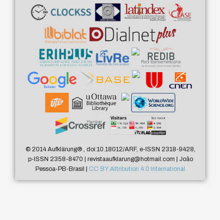
© 2014 Aufklärung
®
, doi:10.18012/ARF, e-ISSN 2318-9428,
p-ISSN 2358-8470 | revistaaufklarung@hotmail.com | João
Pessoa-PB-Brasil |
CC BY Attribution 4.0 International