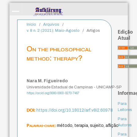
Início
/
Arquivos
/
v. 8 n. 2 (2021): Maio-Agosto
/
Artigos
Edição
Atual
On the philosophical
method: therapy?
Nara M. Figueiredo
Universidade Estadual de Campinas - UNICAMP-SP
Informa
https://orcid.org/0000-0003-0270-7467
Para
DOI:
Leitores
https://doi.org/10.18012/arf.v8i2.60978
Para
Palavras-chave:
Autores
método, terapia, sujeito, aflição
Para