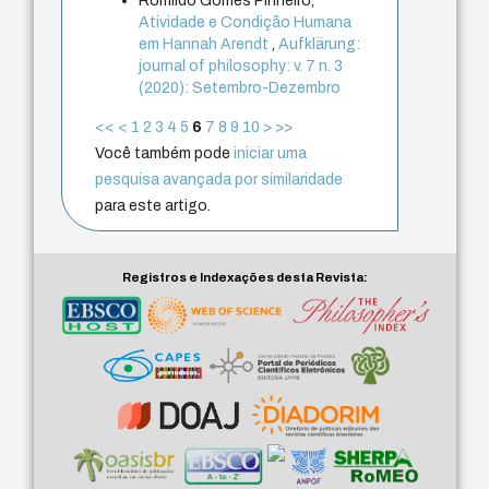
Romildo Gomes Pinheiro,
Atividade e Condição Humana
em Hannah Arendt
,
Aufklärung:
journal of philosophy: v. 7 n. 3
(2020): Setembro-Dezembro
<<
<
1
2
3
4
5
6
7
8
9
10
>
>>
Você também pode
iniciar uma
pesquisa avançada por similaridade
para este artigo.
Registros e Indexações desta Revista: