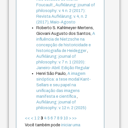
Foucault
,
Aufklärung: journal of
philosophy: v. 4 n. 2 (2017):
Revista Aufklärung. v. 4, n. 2
(2017), Maio-Agosto
Roberto S. Kahlmeyer-Mertens,
Giovani Augusto dos Santos,
A
influência de Nietzsche na
concepção de historicidade e
historiografia de Heidegger
,
Aufklärung: journal of
philosophy: v. 7 n. 1 (2020):
Janeiro-Abril. Edição Regular
Henri São Paulo,
A imagem
sinóptica: a tese modal Kant-
Sellars e seu papel na
unificação das imagens
manifesta e científica
,
Aufklärung: journal of
philosophy: v. 12 n. 2 (2025)
<<
<
1
2
3
4
5
6
7
8
9
10
>
>>
Você também pode
iniciar uma