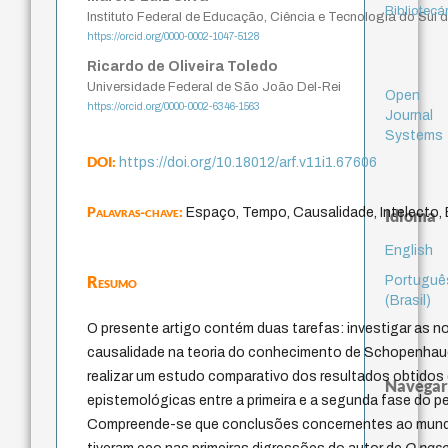
Bibliotecá
Instituto Federal de Educação, Ciência e Tecnologia do Sul 
https://orcid.org/0000-0002-1047-5128
Ricardo de Oliveira Toledo
Universidade Federal de São João Del-Rei
Open
https://orcid.org/0000-0002-6346-1563
Journal
Systems
DOI:
https://doi.org/10.18012/arf.v11i1.67606
Palavras-chave:
Espaço, Tempo, Causalidade, Intelecto,
Idioma
English
Resumo
Portuguê
(Brasil)
O presente artigo contém duas tarefas: investigar as 
causalidade na teoria do conhecimento de Schopenhau
realizar um estudo comparativo dos resultados obtido
Navegar
epistemológicas entre a primeira e a segunda fase do 
Compreende-se que conclusões concernentes ao mun