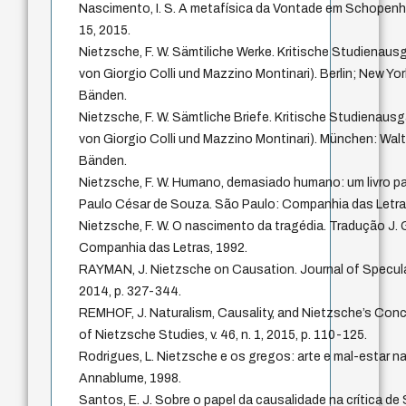
Nascimento, I. S. A metafísica da Vontade em Schopenhauer
15, 2015.
Nietzsche, F. W. Sämtiliche Werke. Kritische Studiena
von Giorgio Colli und Mazzino Montinari). Berlin; New Yor
Bänden.
Nietzsche, F. W. Sämtliche Briefe. Kritische Studiena
von Giorgio Colli und Mazzino Montinari). München: Walte
Bänden.
Nietzsche, F. W. Humano, demasiado humano: um livro par
Paulo César de Souza. São Paulo: Companhia das Letra
Nietzsche, F. W. O nascimento da tragédia. Tradução J.
Companhia das Letras, 1992.
RAYMAN, J. Nietzsche on Causation. Journal of Speculativ
2014, p. 327-344.
REMHOF, J. Naturalism, Causality, and Nietzsche’s Conc
of Nietzsche Studies, v. 46, n. 1, 2015, p. 110-125.
Rodrigues, L. Nietzsche e os gregos: arte e mal-estar na
Annablume, 1998.
Santos, E. J. Sobre o papel da causalidade na crítica d