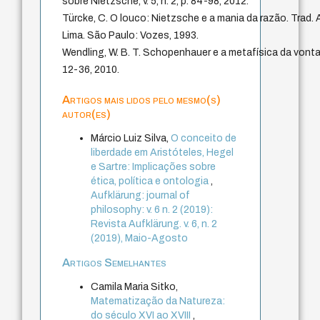
sobre Nietzsche, v. 5, n. 2, p. 84-98, 2012.
Türcke, C. O louco: Nietzsche e a mania da razão. Trad.
Lima. São Paulo: Vozes, 1993.
Wendling, W. B. T. Schopenhauer e a metafísica da vontade
12-36, 2010.
Artigos mais lidos pelo mesmo(s)
autor(es)
Márcio Luiz Silva,
O conceito de
liberdade em Aristóteles, Hegel
e Sartre: Implicações sobre
ética, política e ontologia
,
Aufklärung: journal of
philosophy: v. 6 n. 2 (2019):
Revista Aufklärung. v. 6, n. 2
(2019), Maio-Agosto
Artigos Semelhantes
Camila Maria Sitko,
Matematização da Natureza:
do século XVI ao XVIII
,