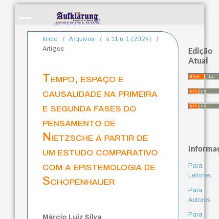
Início
/
Arquivos
/
v. 11 n. 1 (2024)
/
Artigos
Edição
Atual
Tempo, espaço e
causalidade na primeira
e segunda fases do
pensamento de
Nietzsche a partir de
Informa
um estudo comparativo
com a epistemologia de
Para
Leitores
Schopenhauer
Para
Autores
Para
Márcio Luiz Silva