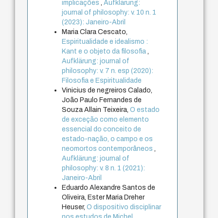
implicações
,
Aufklärung:
journal of philosophy: v. 10 n. 1
(2023): Janeiro-Abril
Maria Clara Cescato,
Espiritualidade e idealismo :
Kant e o objeto da filosofia
,
Aufklärung: journal of
philosophy: v. 7 n. esp (2020):
Filosofia e Espiritualidade
Vinicius de negreiros Calado,
João Paulo Fernandes de
Souza Allain Teixeira,
O estado
de exceção como elemento
essencial do conceito de
estado-nação, o campo e os
neomortos contemporâneos
,
Aufklärung: journal of
philosophy: v. 8 n. 1 (2021):
Janeiro-Abril
Eduardo Alexandre Santos de
Oliveira, Ester Maria Dreher
Heuser,
O dispositivo disciplinar
nos estudos de Michel