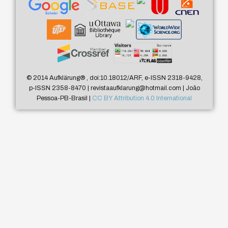
© 2014 Aufklärung
®
, doi:10.18012/ARF, e-ISSN 2318-9428,
p-ISSN 2358-8470 | revistaaufklarung@hotmail.com | João
Pessoa-PB-Brasil |
CC BY Attribution 4.0 International