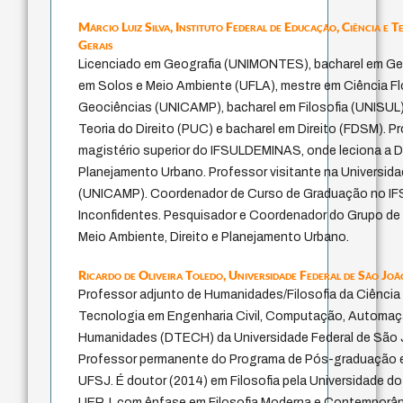
Márcio Luiz Silva,
Instituto Federal de Educação, Ciência e T
Gerais
Licenciado em Geografia (UNIMONTES), bacharel em Geo
em Solos e Meio Ambiente (UFLA), mestre em Ciência Fl
Geociências (UNICAMP), bacharel em Filosofia (UNISUL),
Teoria do Direito (PUC) e bacharel em Direito (FDSM). P
magistério superior do IFSULDEMINAS, onde leciona a Dis
Planejamento Urbano. Professor visitante na Universid
(UNICAMP). Coordenador de Curso de Graduação no 
Inconfidentes. Pesquisador e Coordenador do Grupo 
Meio Ambiente, Direito e Planejamento Urbano.
Ricardo de Oliveira Toledo,
Universidade Federal de São Joã
Professor adjunto de Humanidades/Filosofia da Ciênci
Tecnologia em Engenharia Civil, Computação, Automaç
Humanidades (DTECH) da Universidade Federal de São 
Professor permanente do Programa de Pós-graduação em
UFSJ. É doutor (2014) em Filosofia pela Universidade do
UERJ, com ênfase em Filosofia Moderna e Contemporân