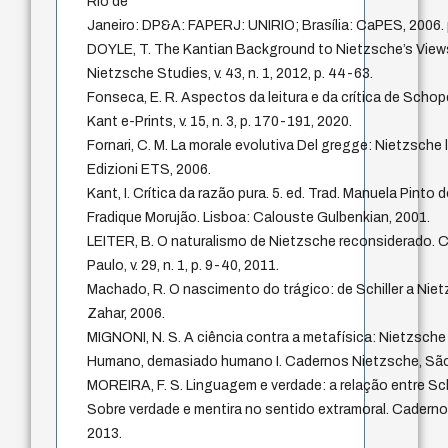
Rio de
Janeiro: DP&A: FAPERJ: UNIRIO; Brasília: CaPES, 2006. 
DOYLE, T. The Kantian Background to Nietzsche’s Views
Nietzsche Studies, v. 43, n. 1, 2012, p. 44-63.
Fonseca, E. R. Aspectos da leitura e da crítica de Schop
Kant e-Prints, v. 15, n. 3, p. 170-191, 2020.
Fornari, C. M. La morale evolutiva Del gregge: Nietzsche 
Edizioni ETS, 2006.
Kant, I. Crítica da razão pura. 5. ed. Trad. Manuela Pint
Fradique Morujão. Lisboa: Calouste Gulbenkian, 2001.
LEITER, B. O naturalismo de Nietzsche reconsiderado.
Paulo, v. 29, n. 1, p. 9-40, 2011.
Machado, R. O nascimento do trágico: de Schiller a Niet
Zahar, 2006.
MIGNONI, N. S. A ciência contra a metafísica: Nietzsche 
Humano, demasiado humano I. Cadernos Nietzsche, São Pa
MOREIRA, F. S. Linguagem e verdade: a relação entre 
Sobre verdade e mentira no sentido extramoral. Cadernos
2013.