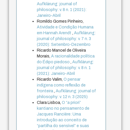
Aufklärung: journal of
philosophy: v. 8 n. 1 (2021):
Janeiro-Abril
Romildo Gomes Pinheiro,
Atividade e Condição Humana
em Hannah Arendt
,
Aufklärung:
journal of philosophy: v. 7 n. 3
(2020): Setembro-Dezembro
Ricardo Manoel de Oliveira
Morais,
A racionalidade política
do Édipo piedoso
,
Aufklärung:
journal of philosophy: v. 8 n. 1
(2021): Janeiro-Abril
Ricardo Valim,
O pensar
indígena como reflexão de
fronteira
,
Aufklärung: journal of
philosophy: v. 12 n. 3 (2025)
Clara Lisboa,
O “a priori”
kantiano no pensamento de
Jacques Rancière: Uma
introdução ao conceito de
“partilha do sensível” e suas