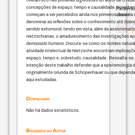
tiveram eco nas primeiras digressões do autor de
O nasc
concepções de espaço, tempo e causalidade. No entan
Palavras
chave
começam a ser percebidos ainda nos primeiros anos da
denominar as reflexões sobre o conhecimento até
Sobre
filosofia brasileira
fundamentalismo
perdón
leyes
experiência temporal
therapy
idade
direito romano
jacobi
homem-medida
lei
history of philosophy
não maleficência
intolerância
género
violencia
palavra
sentido extramoral
, tendo em vista, além da assistemat
metafísica do tempo
protágoras
logos
sacrifício
desejo
bataille
mind
guayaquil
nietzschianas, o amadurecimento das investigações e
demasiado humano
. Discute-se como os moldes natura
atividade intelectual de Nietzsche encontram implica
espaço, tempo e, sobretudo, causalidade. Ressalta-se, 
intenção deste trabalho defender que a epistemologia 
originalmente oriunda de Schopenhauer ou que depend
aqui estudadas.
Downloads
Não há dados estatísticos.
Biografia do Autor