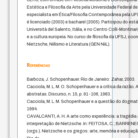
Estética e Filosofia da Arte pela Universidade Federal d
especialista em Ética/Filosofia Contemporânea pela U
é licenciado (2003) e bacharel (2005). Participou do es
Università del Salento, Itália, e no Centro Colli-Montin
e a cultura europeia. No curso de filosofia da UFSJ, co
Nietzsche, Niilismo e Literatura (GEN NiiL).
Referências
Barboza, J. Schopenhauer. Rio de Janeiro: Zahar, 2003.
Cacciola, M. L. M. O. Schopenhauer e a crítica da razão.
abstratas. Discurso, n. 15, p. 91-106, 1983.
Cacciola, M. L. M. Schopenhauer e a questão do dogma
1994.
CAVALCANTI, A. H. A arte como experiência: a tragédia
interpretação de Nietzsche. In: FEITOSA, C.; BARRENEC
(orgs.). Nietzsche e os gregos: arte, memória e educaçã