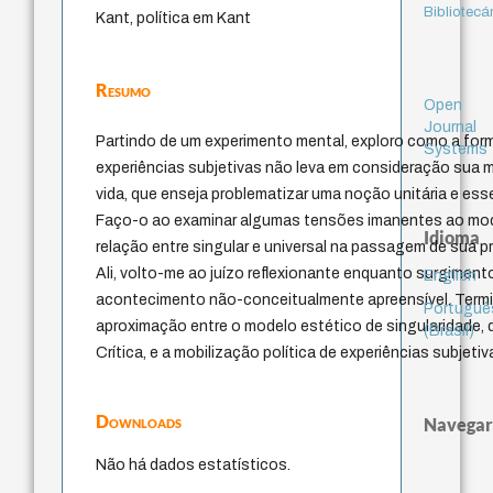
Bibliotecá
Kant, política em Kant
Resumo
Open
Journal
Partindo de um experimento mental, exploro como a form
Systems
experiências subjetivas não leva em consideração sua 
vida, que enseja problematizar uma noção unitária e esse
Faço-o ao examinar algumas tensões imanentes ao mo
Idioma
relação entre singular e universal na passagem de sua pri
Ali, volto-me ao juízo reflexionante enquanto surgimen
English
acontecimento não-conceitualmente apreensível. Term
Portuguê
aproximação entre o modelo estético de singularidade, 
(Brasil)
Crítica, e a mobilização política de experiências subjetiv
Downloads
Navegar
Não há dados estatísticos.