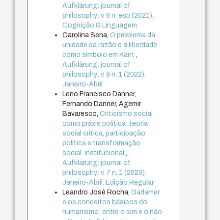
Aufklärung: journal of
philosophy: v. 8 n. esp (2021):
Cognição & Linguagem
Carolina Sena,
O problema da
unidade da razão e a liberdade
como símbolo em Kant
,
Aufklärung: journal of
philosophy: v. 9 n. 1 (2022):
Janeiro-Abril
Leno Francisco Danner,
Fernando Danner, Agemir
Bavaresco,
Criticismo social
como práxis política: teoria
social crítica, participação
política e transformação
social-institucional
,
Aufklärung: journal of
philosophy: v. 7 n. 1 (2020):
Janeiro-Abril. Edição Regular
Leandro José Rocha,
Gadamer
e os conceitos básicos do
humanismo: entre o sim e o não