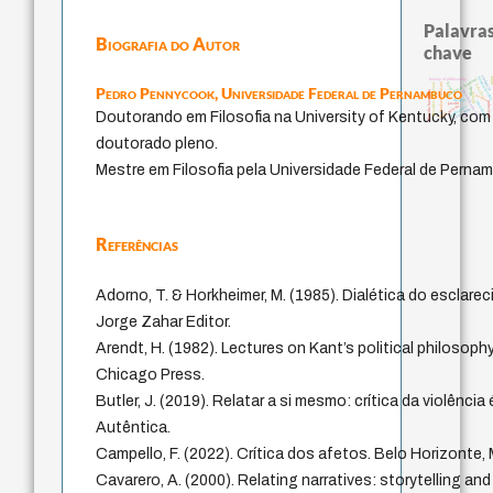
Palavras
Biografia do Autor
chave
violencia
homem-medid
experiência temporal
min
history of philosophy
leyes
filosofias indígenas
fundamentalismo
bataille
Pedro Pennycook,
Universidade Federal de Pernambuco
idade
metafísica do tempo
filosofia brasileira
género
perdón
desejo
intolerância
guayaquil
jacobi
palavra
protágoras
j.c.m. neto
Doutorando em Filosofia na University of Kentucky, co
logos
lei
doutorado pleno.
Mestre em Filosofia pela Universidade Federal de Perna
Referências
Adorno, T. & Horkheimer, M. (1985). Dialética do esclarec
Jorge Zahar Editor.
Arendt, H. (1982). Lectures on Kant’s political philosoph
Chicago Press.
Butler, J. (2019). Relatar a si mesmo: crítica da violênci
Autêntica.
Campello, F. (2022). Crítica dos afetos. Belo Horizonte,
Cavarero, A. (2000). Relating narratives: storytelling a