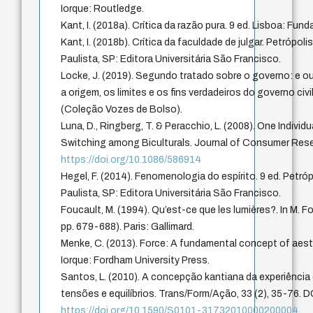
Iorque: Routledge.
Kant, I. (2018a). Crítica da razão pura. 9 ed. Lisboa: Fu
Kant, I. (2018b). Crítica da faculdade de julgar. Petrópol
Paulista, SP: Editora Universitária São Francisco.
Locke, J. (2019). Segundo tratado sobre o governo: e o
a origem, os limites e os fins verdadeiros do governo civi
(Coleção Vozes de Bolso).
Luna, D., Ringberg, T. & Peracchio, L. (2008). One Individ
Switching among Biculturals. Journal of Consumer Rese
https://doi.org/10.1086/586914
Hegel, F. (2014). Fenomenologia do espírito. 9 ed. Petró
Paulista, SP: Editora Universitária São Francisco.
Foucault, M. (1994). Qu’est-ce que les lumières?. In M. Fou
pp. 679-688). Paris: Gallimard.
Menke, C. (2013). Force: A fundamental concept of aes
Iorque: Fordham University Press.
Santos, L. (2010). A concepção kantiana da experiência
tensões e equilíbrios. Trans/Form/Ação, 33 (2), 35-76. D
https://doi.org/10.1590/S0101-31732010000200004
.