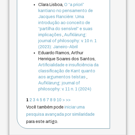
Clara Lisboa,
O “a priori”
kantiano no pensamento de
Jacques Rancière: Uma
introdução ao conceito de
“partilha do sensível” e suas
implicações
,
Aufklärung:
journal of philosophy: v. 10 n. 1
(2023): Janeiro-Abril
Eduardo Ramos, Arthur
Henrique Soares dos Santos,
Artificialidade e insuficiência da
classificação de Kant quanto
aos argumentos teístas
,
Aufklärung: journal of
philosophy: v. 11 n. 1 (2024)
1
2
3
4
5
6
7
8
9
10
>
>>
Você também pode
iniciar uma
pesquisa avançada por similaridade
para este artigo.