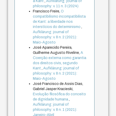
a Kant
,
Aufklärung: journal of
philosophy: v. 11 n. 3 (2024)
Francisco Freire,
O
compatibilismo incompatibilista
de Kant: a liberdade nos
interstícios do determinismo
,
Aufklärung: journal of
philosophy: v. 8 n. 2 (2021):
Maio-Agosto
José Aparecido Pereira,
Guilherme Augusto Riveline,
A
Coerção externa como garantia
dos direitos civis, segundo
Kant
,
Aufklärung: journal of
philosophy: v. 8 n. 2 (2021):
Maio-Agosto
José Francisco de Assis Dias,
Gabriel Jasper Kracieski,
Evolução filosófica do conceito
de dignidade humana
,
Aufklärung: journal of
philosophy: v. 8 n. 1 (2021):
Janeiro-Abril