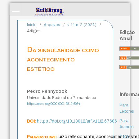
Início
/
Arquivos
/
v. 11 n. 2 (2024)
/
Artigos
Edição
Atual
Da singularidade como
acontecimento
estético
Pedro Pennycook
Informa
Universidade Federal de Pernambuco
https://orcid.org/0000-0001-9810-6054
Para
Leitores
DOI:
Para
https://doi.org/10.18012/arf.v11i2.67686
Autores
Palavras-chave:
Para
juízo reflexionante, acontecimento estéti