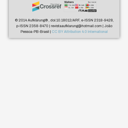
© 2014 Aufklärung
®
, doi:10.18012/ARF, e-ISSN 2318-9428,
p-ISSN 2358-8470 | revistaaufklarung@hotmail.com | João
Pessoa-PB-Brasil |
CC BY Attribution 4.0 International