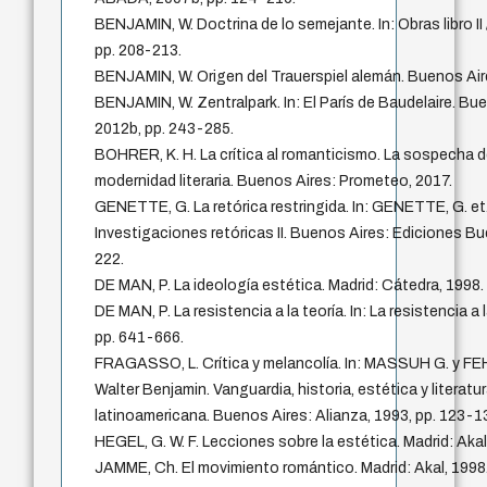
BENJAMIN, W. Doctrina de lo semejante. In: Obras libro II 
pp. 208-213.
BENJAMIN, W. Origen del Trauerspiel alemán. Buenos Air
BENJAMIN, W. Zentralpark. In: El París de Baudelaire. Bu
2012b, pp. 243-285.
BOHRER, K. H. La crítica al romanticismo. La sospecha de 
modernidad literaria. Buenos Aires: Prometeo, 2017.
GENETTE, G. La retórica restringida. In: GENETTE, G. et
Investigaciones retóricas II. Buenos Aires: Ediciones Bu
222.
DE MAN, P. La ideología estética. Madrid: Cátedra, 1998.
DE MAN, P. La resistencia a la teoría. In: La resistencia a l
pp. 641-666.
FRAGASSO, L. Crítica y melancolía. In: MASSUH G. y F
Walter Benjamin. Vanguardia, historia, estética y literatu
latinoamericana. Buenos Aires: Alianza, 1993, pp. 123-1
HEGEL, G. W. F. Lecciones sobre la estética. Madrid: Akal
JAMME, Ch. El movimiento romántico. Madrid: Akal, 1998