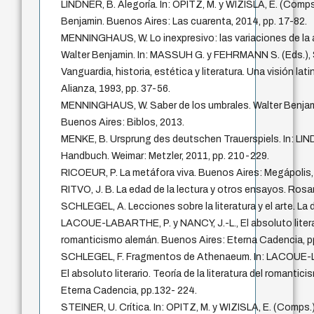
LINDNER, B. Alegoría. In: OPITZ, M. y WIZISLA, E. (Comp
Benjamin. Buenos Aires: Las cuarenta, 2014, pp. 17-82.
MENNINGHAUS, W. Lo inexpresivo: las variaciones de la
Walter Benjamin. In: MASSUH G. y FEHRMANN S. (Eds.), 
Vanguardia, historia, estética y literatura. Una visión l
Alianza, 1993, pp. 37-56.
MENNINGHAUS, W. Saber de los umbrales. Walter Benjamin
Buenos Aires: Biblos, 2013.
MENKE, B. Ursprung des deutschen Trauerspiels. In: LIN
Handbuch. Weimar: Metzler, 2011, pp. 210-229.
RICOEUR, P. La metáfora viva. Buenos Aires: Megápolis,
RITVO, J. B. La edad de la lectura y otros ensayos. Rosa
SCHLEGEL, A. Lecciones sobre la literatura y el arte. La do
LACOUE-LABARTHE, P. y NANCY, J.-L., El absoluto literario
romanticismo alemán. Buenos Aires: Eterna Cadencia, p
SCHLEGEL, F. Fragmentos de Athenaeum. In: LACOUE-L
El absoluto literario. Teoría de la literatura del romanti
Eterna Cadencia, pp.132- 224.
STEINER, U. Crítica. In: OPITZ, M. y WIZISLA, E. (Comps