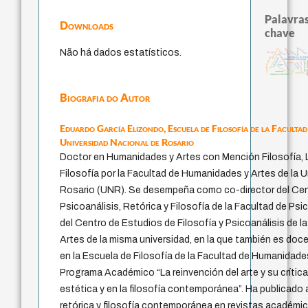
Palavras
Downloads
chave
pedagogia
intolerância
therapy
Não há dados estatísticos.
experiência temporal
leyes
bataille
idade
desejo
fundamentalismo
perdón
metafísica do tem
protágoras
identidade nacional
lei
guayaquil
direito r
j.c.m. neto
género
mind
jacobi
logos
sacrifício
homem-medida
palavra
animais
violencia
arquivos mentais
Biografia do Autor
Eduardo García Elizondo,
Escuela de Filosofía de la Faculta
Universidad Nacional de Rosario
Doctor en Humanidades y Artes con Mención Filosofía, 
Filosofía por la Facultad de Humanidades y Artes de la 
Rosario (UNR). Se desempeña como co-director del Cen
Psicoanálisis, Retórica y Filosofía de la Facultad de Psi
del Centro de Estudios de Filosofía y Psicoanálisis de 
Artes de la misma universidad, en la que también es doce
en la Escuela de Filosofía de la Facultad de Humanidades
Programa Académico “La reinvención del arte y su crítica. 
estética y en la filosofía contemporánea”. Ha publicado 
retórica y filosofía contemporánea en revistas académic