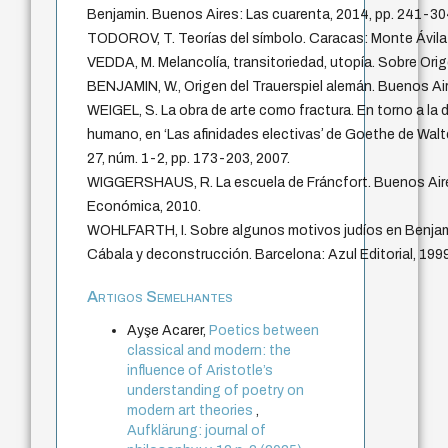
Benjamin. Buenos Aires: Las cuarenta, 2014, pp. 241-30
TODOROV, T. Teorías del símbolo. Caracas: Monte Ávila 
VEDDA, M. Melancolía, transitoriedad, utopía. Sobre Orige
BENJAMIN, W., Origen del Trauerspiel alemán. Buenos Air
WEIGEL, S. La obra de arte como fractura. En torno a la d
humano, en ‘Las afinidades electivasʼ de Goethe de Walte
27, núm. 1-2, pp. 173-203, 2007.
WIGGERSHAUS, R. La escuela de Fráncfort. Buenos Air
Económica, 2010.
WOHLFARTH, I. Sobre algunos motivos judíos en Benjamin
Cábala y deconstrucción. Barcelona: Azul Editorial, 1999
Artigos Semelhantes
Ayşe Acarer,
Poetics between
classical and modern: the
influence of Aristotle’s
understanding of poetry on
modern art theories
,
Aufklärung: journal of