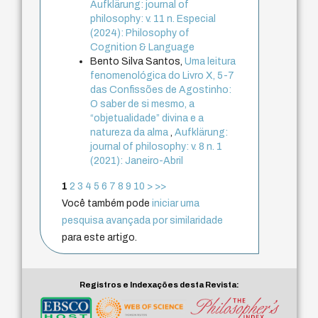
Aufklärung: journal of
philosophy: v. 11 n. Especial
(2024): Philosophy of
Cognition & Language
Bento Silva Santos,
Uma leitura
fenomenológica do Livro X, 5-7
das Confissões de Agostinho:
O saber de si mesmo, a
“objetualidade” divina e a
natureza da alma
,
Aufklärung:
journal of philosophy: v. 8 n. 1
(2021): Janeiro-Abril
1
2
3
4
5
6
7
8
9
10
>
>>
Você também pode
iniciar uma
pesquisa avançada por similaridade
para este artigo.
Registros e Indexações desta Revista: