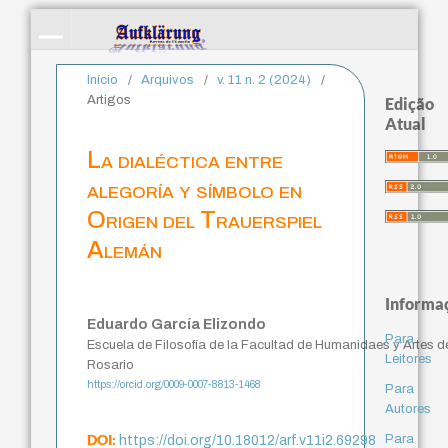
Início
/
Arquivos
/
v. 11 n. 2 (2024)
/
Artigos
Edição
Atual
La dialéctica entre
alegoría y símbolo en
Origen del Trauerspiel
Alemán
Informa
Eduardo García Elizondo
Para
Escuela de Filosofía de la Facultad de Humanidaes y Artes d
Leitores
Rosario
https://orcid.org/0009-0007-8813-1468
Para
Autores
DOI:
Para
https://doi.org/10.18012/arf.v11i2.69298