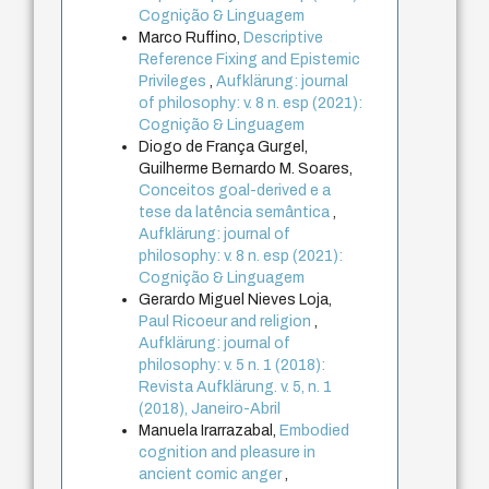
Cognição & Linguagem
Marco Ruffino,
Descriptive
Reference Fixing and Epistemic
Privileges
,
Aufklärung: journal
of philosophy: v. 8 n. esp (2021):
Cognição & Linguagem
Diogo de França Gurgel,
Guilherme Bernardo M. Soares,
Conceitos goal-derived e a
tese da latência semântica
,
Aufklärung: journal of
philosophy: v. 8 n. esp (2021):
Cognição & Linguagem
Gerardo Miguel Nieves Loja,
Paul Ricoeur and religion
,
Aufklärung: journal of
philosophy: v. 5 n. 1 (2018):
Revista Aufklärung. v. 5, n. 1
(2018), Janeiro-Abril
Manuela Irarrazabal,
Embodied
cognition and pleasure in
ancient comic anger
,