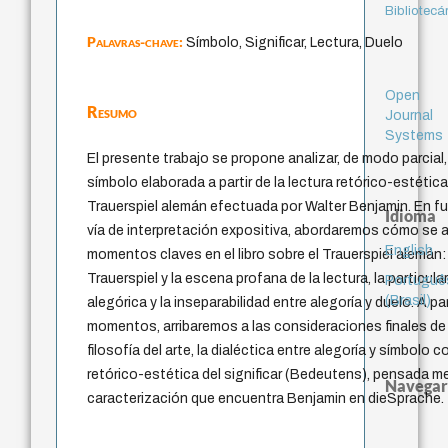
Bibliotecá
Palavras-chave:
Símbolo, Significar, Lectura, Duelo
Open
Resumo
Journal
Systems
El presente trabajo se propone analizar, de modo parcial, 
símbolo elaborada a partir de la lectura retórico-estética
Trauerspiel alemán efectuada por Walter Benjamin. En fu
Idioma
vía de interpretación expositiva, abordaremos cómo se ar
English
momentos claves en el libro sobre el Trauerspiel alemán: 
Trauerspiel y la escena profana de la lectura, la particula
Portuguê
(Brasil)
alegórica y la inseparabilidad entre alegoría y duelo. A pa
momentos, arribaremos a las consideraciones finales de
filosofía del arte, la dialéctica entre alegoría y símbol
retórico-estética del significar (Bedeutens), pensada m
Navegar
caracterización que encuentra Benjamin en dieSprache.