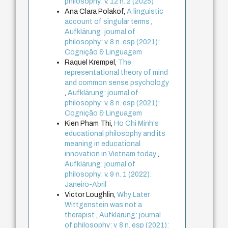
philosophy: v. 12 n. 2 (2025)
Ana Clara Polakof,
A linguistic
account of singular terms
,
Aufklärung: journal of
philosophy: v. 8 n. esp (2021):
Cognição & Linguagem
Raquel Krempel,
The
representational theory of mind
and common sense psychology
,
Aufklärung: journal of
philosophy: v. 8 n. esp (2021):
Cognição & Linguagem
Kien Pham Thi,
Ho Chi Minh's
educational philosophy and its
meaning in educational
innovation in Vietnam today
,
Aufklärung: journal of
philosophy: v. 9 n. 1 (2022):
Janeiro-Abril
Victor Loughlin,
Why Later
Wittgenstein was not a
therapist
,
Aufklärung: journal
of philosophy: v. 8 n. esp (2021):