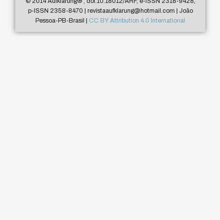
© 2014 Aufklärung
®
, doi:10.18012/ARF, e-ISSN 2318-9428,
p-ISSN 2358-8470 | revistaaufklarung@hotmail.com | João
Pessoa-PB-Brasil |
CC BY Attribution 4.0 International