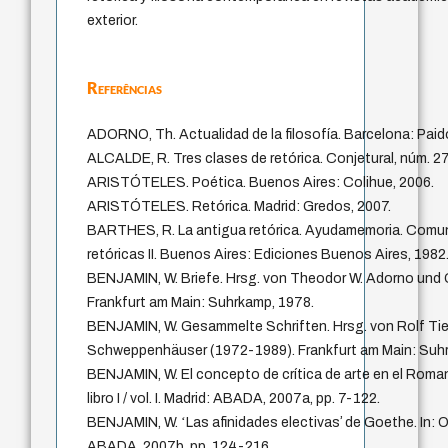
exterior.
Referências
ADORNO, Th. Actualidad de la filosofía. Barcelona: Paid
ALCALDE, R. Tres clases de retórica. Conjetural, núm. 27,
ARISTÓTELES. Poética. Buenos Aires: Colihue, 2006.
ARISTÓTELES. Retórica. Madrid: Gredos, 2007.
BARTHES, R. La antigua retórica. Ayudamemoria. Comun
retóricas II. Buenos Aires: Ediciones Buenos Aires, 1982
BENJAMIN, W. Briefe. Hrsg. von Theodor W. Adorno und
Frankfurt am Main: Suhrkamp, 1978.
BENJAMIN, W. Gesammelte Schriften. Hrsg. von Rolf T
Schweppenhäuser (1972-1989). Frankfurt am Main: Suh
BENJAMIN, W. El concepto de crítica de arte en el Roma
libro I / vol. I. Madrid: ABADA, 2007a, pp. 7-122.
BENJAMIN, W. ʻLas afinidades electivasʼ de Goethe. In: Obras
ABADA, 2007b, pp. 124-216.