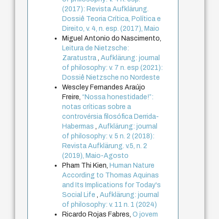
(2017): Revista Aufklärung.
Dossiê Teoria Crítica, Política e
Direito, v. 4, n. esp. (2017), Maio
Miguel Antonio do Nascimento,
Leitura de Nietzsche:
Zaratustra
,
Aufklärung: journal
of philosophy: v. 7 n. esp (2021):
Dossiê Nietzsche no Nordeste
Wescley Fernandes Araújo
Freire,
“Nossa honestidade!”:
notas críticas sobre a
controvérsia filosófica Derrida-
Habermas
,
Aufklärung: journal
of philosophy: v. 5 n. 2 (2018):
Revista Aufklärung. v.5, n. 2
(2019), Maio-Agosto
Pham Thi Kien,
Human Nature
According to Thomas Aquinas
and Its Implications for Today's
Social Life
,
Aufklärung: journal
of philosophy: v. 11 n. 1 (2024)
Ricardo Rojas Fabres,
O jovem