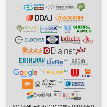
© 2014 Aufklärung
®
, doi:10.18012/ARF, e-ISSN 2318-9428,