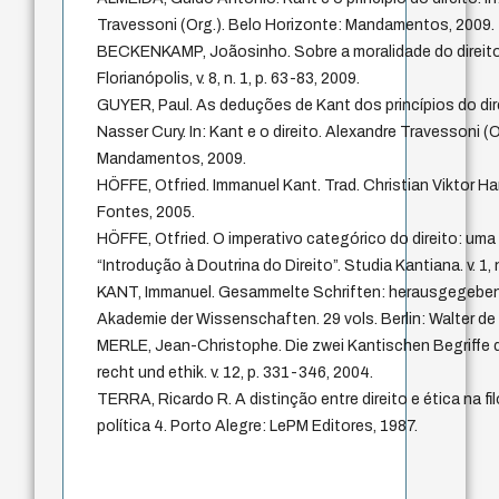
Travessoni (Org.). Belo Horizonte: Mandamentos, 2009.
BECKENKAMP, Joãosinho. Sobre a moralidade do direit
Florianópolis, v. 8, n. 1, p. 63-83, 2009.
GUYER, Paul. As deduções de Kant dos princípios do dire
Nasser Cury. In: Kant e o direito. Alexandre Travessoni (
Mandamentos, 2009.
HÖFFE, Otfried. Immanuel Kant. Trad. Christian Viktor H
Fontes, 2005.
HÖFFE, Otfried. O imperativo categórico do direito: uma
“Introdução à Doutrina do Direito”. Studia Kantiana. v. 1, 
KANT, Immanuel. Gesammelte Schriften: herausgegebe
Akademie der Wissenschaften. 29 vols. Berlin: Walter de 
MERLE, Jean-Christophe. Die zwei Kantischen Begriffe 
recht und ethik. v. 12, p. 331-346, 2004.
TERRA, Ricardo R. A distinção entre direito e ética na filo
política 4. Porto Alegre: LePM Editores, 1987.