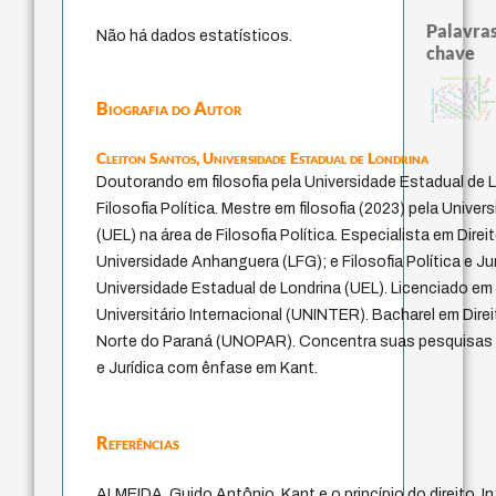
Palavras
Não há dados estatísticos.
chave
experiência temporal
therapy
identidade nacional
fundamentalismo
bataille
violencia
leyes
idade
género
filosofias indígenas
protágoras
logos
lei
metafísica do tempo
history of philosophy
jacobi
Biografia do Autor
palavra
intolerância
homem-medida
sacrifício
mind
desejo
perdón
j.c.m. neto
Cleiton Santos,
Universidade Estadual de Londrina
Doutorando em filosofia pela Universidade Estadual de L
Filosofia Política. Mestre em filosofia (2023) pela Unive
(UEL) na área de Filosofia Política. Especialista em Dire
Universidade Anhanguera (LFG); e Filosofia Política e Jur
Universidade Estadual de Londrina (UEL). Licenciado em 
Universitário Internacional (UNINTER). Bacharel em Dire
Norte do Paraná (UNOPAR). Concentra suas pesquisas na
e Jurídica com ênfase em Kant.
Referências
ALMEIDA, Guido Antônio. Kant e o princípio do direito. In: