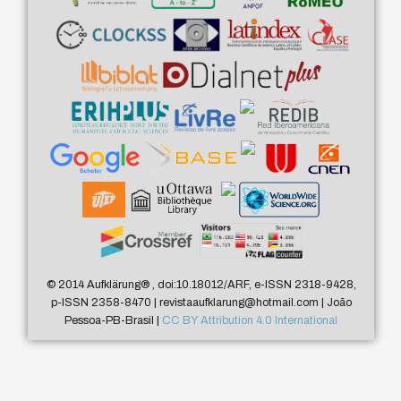
© 2014 Aufklärung
®
, doi:10.18012/ARF, e-ISSN 2318-9428,
p-ISSN 2358-8470 | revistaaufklarung@hotmail.com | João
Pessoa-PB-Brasil |
CC BY Attribution 4.0 International