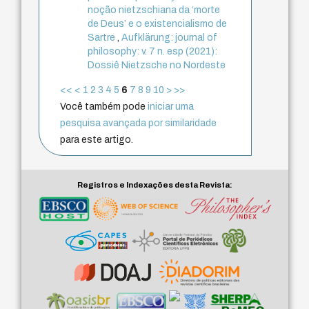
noção nietzschiana da ‘morte
de Deus’ e o existencialismo de
Sartre
,
Aufklärung: journal of
philosophy: v. 7 n. esp (2021):
Dossiê Nietzsche no Nordeste
<<
<
1
2
3
4
5
6
7
8
9
10
>
>>
Você também pode
iniciar uma
pesquisa avançada por similaridade
para este artigo.
Registros e Indexações desta Revista: