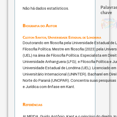
Palavras
Não há dados estatísticos.
chave
perdón
animais
mind
homem-medida
identidade nacional
fundamentalismo
experiência temporal
idade
j.c.m. neto
jacobi
intolerância
protágoras
acquain
palavra
logos
violencia
metafísica do tempo
Biografia do Autor
history of philosophy
realidad
lei
leyes
philosophy
género
pedagogia
desejo
Cleiton Santos,
Universidade Estadual de Londrina
Doutorando em filosofia pela Universidade Estadual de L
Filosofia Política. Mestre em filosofia (2023) pela Unive
(UEL) na área de Filosofia Política. Especialista em Dire
Universidade Anhanguera (LFG); e Filosofia Política e Jur
Universidade Estadual de Londrina (UEL). Licenciado em 
Universitário Internacional (UNINTER). Bacharel em Dire
Norte do Paraná (UNOPAR). Concentra suas pesquisas na
e Jurídica com ênfase em Kant.
Referências
ALMEIDA, Guido Antônio. Kant e o princípio do direito. In: