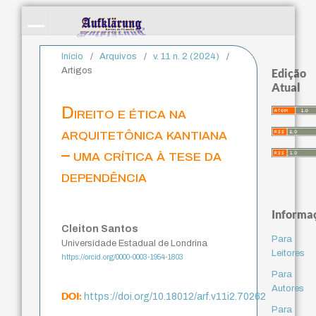
Início
/
Arquivos
/
v. 11 n. 2 (2024)
/
Artigos
Edição
Atual
Direito e ética na
arquitetônica kantiana
– uma crítica à tese da
dependência
Informa
Cleiton Santos
Para
Universidade Estadual de Londrina
Leitores
https://orcid.org/0000-0003-1954-1803
Para
Autores
DOI:
https://doi.org/10.18012/arf.v11i2.70262
Para