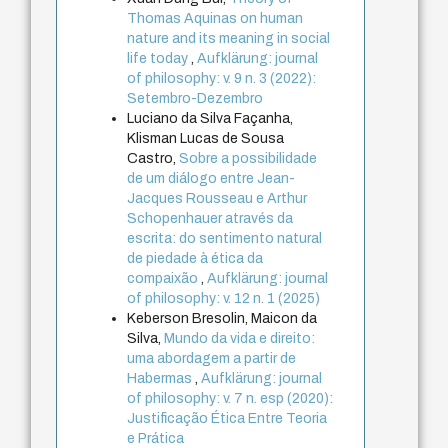
Thomas Aquinas on human
nature and its meaning in social
life today
,
Aufklärung: journal
of philosophy: v. 9 n. 3 (2022):
Setembro-Dezembro
Luciano da Silva Façanha,
Klisman Lucas de Sousa
Castro,
Sobre a possibilidade
de um diálogo entre Jean-
Jacques Rousseau e Arthur
Schopenhauer através da
escrita: do sentimento natural
de piedade à ética da
compaixão
,
Aufklärung: journal
of philosophy: v. 12 n. 1 (2025)
Keberson Bresolin, Maicon da
Silva,
Mundo da vida e direito:
uma abordagem a partir de
Habermas
,
Aufklärung: journal
of philosophy: v. 7 n. esp (2020):
Justificação Ética Entre Teoria
e Prática