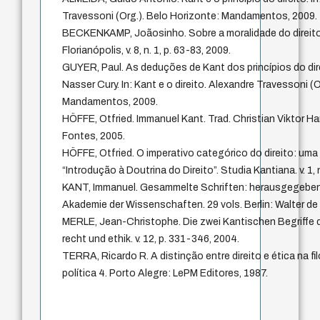
Travessoni (Org.). Belo Horizonte: Mandamentos, 2009.
BECKENKAMP, Joãosinho. Sobre a moralidade do direit
Florianópolis, v. 8, n. 1, p. 63-83, 2009.
GUYER, Paul. As deduções de Kant dos princípios do dire
Nasser Cury. In: Kant e o direito. Alexandre Travessoni (
Mandamentos, 2009.
HÖFFE, Otfried. Immanuel Kant. Trad. Christian Viktor H
Fontes, 2005.
HÖFFE, Otfried. O imperativo categórico do direito: uma
“Introdução à Doutrina do Direito”. Studia Kantiana. v. 1, 
KANT, Immanuel. Gesammelte Schriften: herausgegebe
Akademie der Wissenschaften. 29 vols. Berlin: Walter de 
MERLE, Jean-Christophe. Die zwei Kantischen Begriffe 
recht und ethik. v. 12, p. 331-346, 2004.
TERRA, Ricardo R. A distinção entre direito e ética na filo
política 4. Porto Alegre: LePM Editores, 1987.