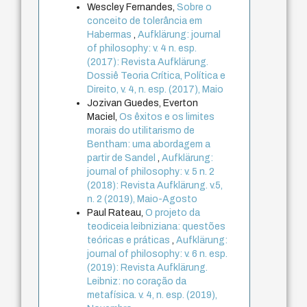
Wescley Fernandes,
Sobre o
conceito de tolerância em
Habermas
,
Aufklärung: journal
of philosophy: v. 4 n. esp.
(2017): Revista Aufklärung.
Dossiê Teoria Crítica, Política e
Direito, v. 4, n. esp. (2017), Maio
Jozivan Guedes, Everton
Maciel,
Os êxitos e os limites
morais do utilitarismo de
Bentham: uma abordagem a
partir de Sandel
,
Aufklärung:
journal of philosophy: v. 5 n. 2
(2018): Revista Aufklärung. v.5,
n. 2 (2019), Maio-Agosto
Paul Rateau,
O projeto da
teodiceia leibniziana: questões
teóricas e práticas
,
Aufklärung:
journal of philosophy: v. 6 n. esp.
(2019): Revista Aufklärung.
Leibniz: no coração da
metafísica. v. 4, n. esp. (2019),