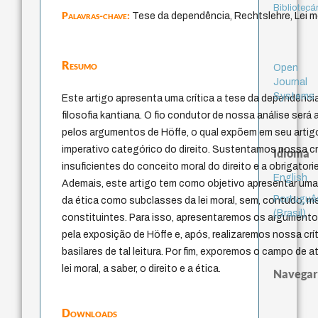
Bibliotecá
Palavras-chave:
Tese da dependência, Rechtslehre, Lei m
Resumo
Open
Journal
Systems
Este artigo apresenta uma crítica a tese da dependência
filosofia kantiana. O fio condutor de nossa análise será a
pelos argumentos de Höffe, o qual expõem em seu arti
imperativo categórico do direito. Sustentamos nossa c
Idioma
insuficientes do conceito moral do direito e a obrigatori
English
Ademais, este artigo tem como objetivo apresentar uma c
Portuguê
da ética como subclasses da lei moral, sem, contudo, 
(Brasil)
constituintes. Para isso, apresentaremos os argument
pela exposição de Höffe e, após, realizaremos nossa cr
basilares de tal leitura. Por fim, exporemos o campo de
lei moral, a saber, o direito e a ética.
Navegar
Downloads