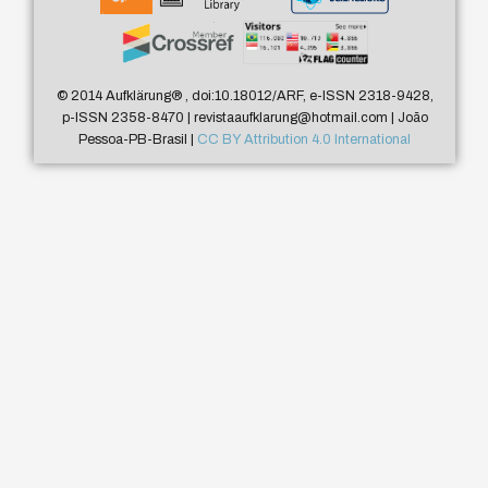
© 2014 Aufklärung
®
, doi:10.18012/ARF, e-ISSN 2318-9428,
p-ISSN 2358-8470 | revistaaufklarung@hotmail.com | João
Pessoa-PB-Brasil |
CC BY Attribution 4.0 International