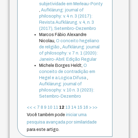
subjetividade em Merleau-Ponty
,
Aufklärung: journal of
philosophy: v. 4 n. 3 (2017):
Revista Aufklärung. v. 4, n. 3
(2017), Setembro-Dezembro
Marcos Fábio Alexandre
Nicolau,
O conceito hegeliano
de religião
,
Aufklärung: journal
of philosophy: v. 7 n. 1 (2020):
Janeiro-Abril. Edição Regular
Michele Borges Heldt,
O
conceito de contradição em
Hegel e a Logica Difusa
,
Aufklärung: journal of
philosophy: v. 10 n. 3 (2023):
Setembro-Dezembro
<<
<
7
8
9
10
11
12
13
14
15
16
>
>>
Você também pode
iniciar uma
pesquisa avançada por similaridade
para este artigo.