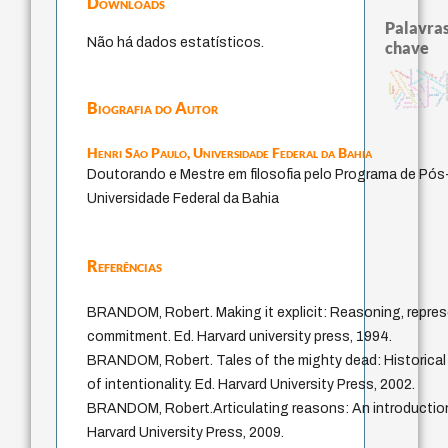
Downloads
Palavras
Não há dados estatísticos.
chave
guayaquil
pedagogia
history of philosophy
sacrifício
palavra
homem-medida
não malef
experiência temporal
género
fundamentalismo
animais
protágoras
leyes
logos
desejo
perdón
idade
therapy
violencia
intolerância
j.c.m. neto
jacobi
lei
Biografia do Autor
mind
papel da lei
Henri São Paulo,
Universidade Federal da Bahia
Doutorando e Mestre em filosofia pelo Programa de Pós
Universidade Federal da Bahia
Referências
BRANDOM, Robert. Making it explicit: Reasoning, repres
commitment. Ed. Harvard university press, 1994.
BRANDOM, Robert. Tales of the mighty dead: Historical
of intentionality. Ed. Harvard University Press, 2002.
BRANDOM, Robert.Articulating reasons: An introduction 
Harvard University Press, 2009.