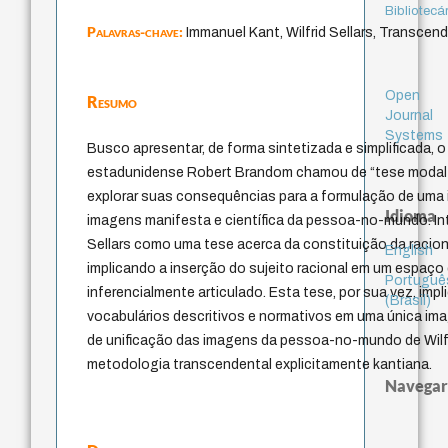
Bibliotecá
Palavras-chave:
Immanuel Kant, Wilfrid Sellars, Transcen
Open
Resumo
Journal
Systems
Busco apresentar, de forma sintetizada e simplificada, o
estadunidense Robert Brandom chamou de “tese modal 
explorar suas consequências para a formulação de uma
Idioma
imagens manifesta e científica da pessoa-no-mundo. In
Sellars como uma tese acerca da constituição da raci
English
implicando a inserção do sujeito racional em um espaço
Portuguê
inferencialmente articulado. Esta tese, por sua vez, impl
(Brasil)
vocabulários descritivos e normativos em uma única imag
de unificação das imagens da pessoa-no-mundo de Wilf
metodologia transcendental explicitamente kantiana.
Navegar