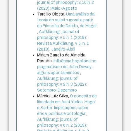
journal of philosophy: v. 10 n. 2
(2023): Maio-Agosto
Tarcilio Ciotta,
Uma análise da
teoria do sujeito moral a partir
da Filosofia do Direito, de Hegel
,
Aufklärung: journal of
philosophy: v. 5 n. 1 (2018):
Revista Aufklärung. v. 5, n. 1
(2018), Janeiro-Abril
Miriam Barreto de Almeida
Passos,
Influência hegeliana no
pragmatismo de John Dewey:
alguns apontamentos
,
Aufklärung: journal of
philosophy: v. 9 n. 3 (2022):
Setembro-Dezembro
Márcio Luiz Silva,
O conceito de
liberdade em Aristóteles, Hegel
e Sartre: Implicações sobre
ética, política e ontologia
,
Aufklärung: journal of
philosophy: v. 6 n. 2 (2019):