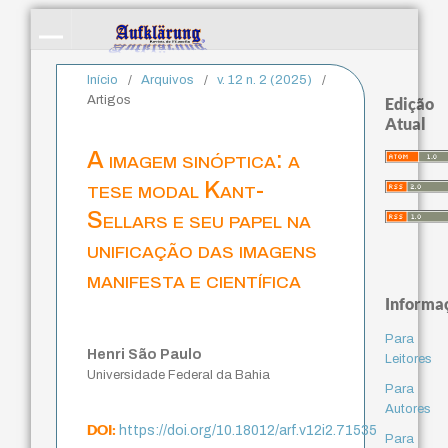
Início
/
Arquivos
/
v. 12 n. 2 (2025)
/
Artigos
Edição
Atual
A imagem sinóptica: a
tese modal Kant-
Sellars e seu papel na
unificação das imagens
manifesta e científica
Informa
Para
Henri São Paulo
Leitores
Universidade Federal da Bahia
Para
Autores
DOI:
https://doi.org/10.18012/arf.v12i2.71535
Para