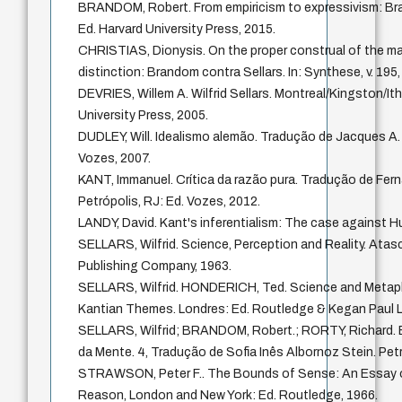
BRANDOM, Robert. From empiricism to expressivism: Bra
Ed. Harvard University Press, 2015.
CHRISTIAS, Dionysis. On the proper construal of the ma
distinction: Brandom contra Sellars. In: Synthese, v. 195
DEVRIES, Willem A. Wilfrid Sellars. Montreal/Kingston/It
University Press, 2005.
DUDLEY, Will. Idealismo alemão. Tradução de Jacques A. 
Vozes, 2007.
KANT, Immanuel. Crítica da razão pura. Tradução de Fe
Petrópolis, RJ: Ed. Vozes, 2012.
LANDY, David. Kant's inferentialism: The case against H
SELLARS, Wilfrid. Science, Perception and Reality. Atas
Publishing Company, 1963.
SELLARS, Wilfrid. HONDERICH, Ted. Science and Metaph
Kantian Themes. Londres: Ed. Routledge & Kegan Paul Lt
SELLARS, Wilfrid; BRANDOM, Robert.; RORTY, Richard. E
da Mente. 4, Tradução de Sofia Inês Albornoz Stein. Pet
STRAWSON, Peter F.. The Bounds of Sense: An Essay on
Reason, London and New York: Ed. Routledge, 1966.