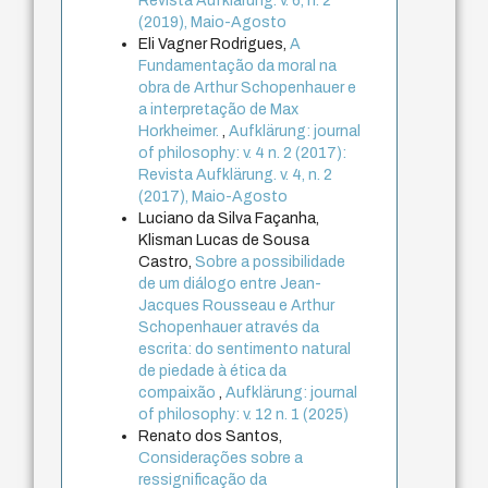
Revista Aufklärung. v. 6, n. 2
(2019), Maio-Agosto
Eli Vagner Rodrigues,
A
Fundamentação da moral na
obra de Arthur Schopenhauer e
a interpretação de Max
Horkheimer.
,
Aufklärung: journal
of philosophy: v. 4 n. 2 (2017):
Revista Aufklärung. v. 4, n. 2
(2017), Maio-Agosto
Luciano da Silva Façanha,
Klisman Lucas de Sousa
Castro,
Sobre a possibilidade
de um diálogo entre Jean-
Jacques Rousseau e Arthur
Schopenhauer através da
escrita: do sentimento natural
de piedade à ética da
compaixão
,
Aufklärung: journal
of philosophy: v. 12 n. 1 (2025)
Renato dos Santos,
Considerações sobre a
ressignificação da