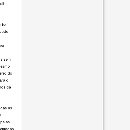
site.
rio
 pode
uer
os sem
 mesmo
erecido
ara o
rmos da
s
odas as
e
 pelas
iculadas