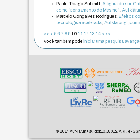
Paulo Thiago Schmitt,
A figura do ser-O
como “pensamento do Mesmo”
,
Aufklärun
Marcelo Gonçalves Rodrigues,
Efeitos co
tecnológica acelerada
,
Aufklärung: journ
<<
<
5
6
7
8
9
10
11
12
13
14
>
>>
Você também pode
iniciar uma pesquisa avançad
© 2014 Aufklärung
®
, doi:10.18012/ARF, e-ISS