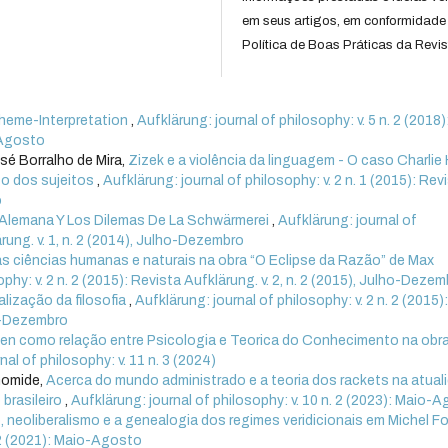
em seus artigos, em conformidade
Política de Boas Práticas da Revis
heme-Interpretation
,
Aufklärung: journal of philosophy: v. 5 n. 2 (2018)
o-Agosto
sé Borralho de Mira,
Zizek e a violência da linguagem - O caso Charli
o dos sujeitos
,
Aufklärung: journal of philosophy: v. 2 n. 1 (2015): Rev
o
n Alemana Y Los Dilemas De La Schwärmerei
,
Aufklärung: journal of
ärung. v. 1, n. 2 (2014), Julho-Dezembro
nas ciências humanas e naturais na obra “O Eclipse da Razão” de Max
phy: v. 2 n. 2 (2015): Revista Aufklärung. v. 2, n. 2 (2015), Julho-Deze
alização da filosofia
,
Aufklärung: journal of philosophy: v. 2 n. 2 (2015)
ho-Dezembro
en como relação entre Psicologia e Teorica do Conhecimento na obr
nal of philosophy: v. 11 n. 3 (2024)
Gomide,
Acerca do mundo administrado e a teoria dos rackets na atual
brasileiro
,
Aufklärung: journal of philosophy: v. 10 n. 2 (2023): Maio-
o, neoliberalismo e a genealogia dos regimes veridicionais em Michel F
. 2 (2021): Maio-Agosto