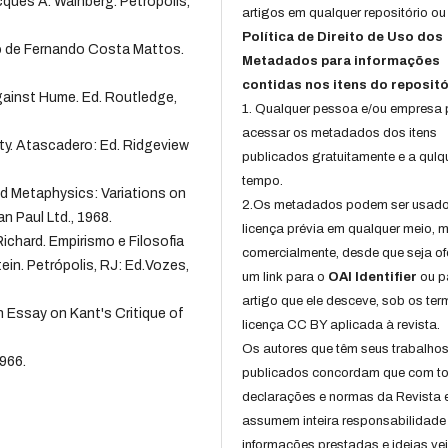
cques A. Wainberg. Petrópolis,
artigos em qualquer repositório ou 
Política de Direito de Uso dos
ão de Fernando Costa Mattos.
Metadados para informações
contidas nos itens do repositó
against Hume. Ed. Routledge,
1. Qualquer pessoa e/ou empresa
acessar os metadados dos itens
ty. Atascadero: Ed. Ridgeview
publicados gratuitamente e a qulq
tempo.
d Metaphysics: Variations on
2.Os metadados podem ser usad
 Paul Ltd., 1968.
licença prévia em qualquer meio,
chard. Empirismo e Filosofia
comercialmente, desde que seja of
ein. Petrópolis, RJ: Ed.Vozes,
um link para o
OAI Identifier
ou p
artigo que ele desceve, sob os te
Essay on Kant's Critique of
licença CC BY aplicada à revista.
Os autores que têm seus trabalho
966.
publicados concordam que com t
declarações e normas da Revista 
assumem inteira responsabilidade
informações prestadas e ideias ve