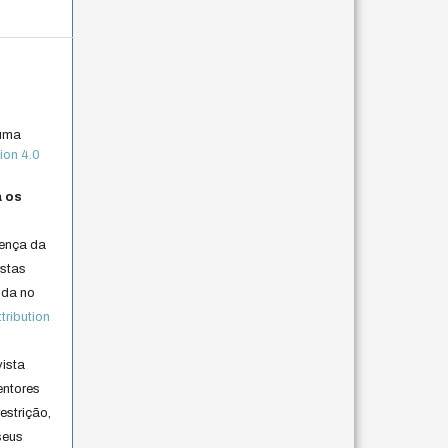
 uma
ion 4.0
a os
cença da
istas
lida no
ribution
vista
entores
estrição,
seus