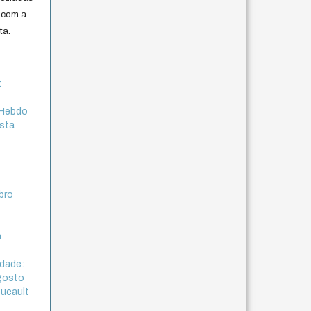
 com a
ta.
:
e Hebdo
ista
mbro
:
a
idade:
Agosto
oucault