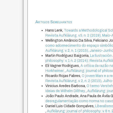
Artigos Semelhantes
Hans Lenk,
Towards a Methodological Sc
Revista Aufklärung. v.5, n. 2 (2019), Mai
Wellington Amâncio Da Silva, Feliciano Jo
como adormecimento do espaço simbólic
Aufklärung. v. 2, n. 1 (2015), Janeiro-Junh
Martin Rodríguez Baigorria,
La Ilustració
philosophy: v. 1 n. 2 (2014): Revista Aufkl
Eli Vagner Rodrigues,
A crítica da razão 
Horkheimer.
,
Aufklärung: journal of philoso
Ricardo Rojas Fabres,
O jovem Marx e a re
Revista Aufklärung. v. 2, n. 2 (2015), Jul
Vinicius Aredes Barbosa,
O termo Versteh
Ideias de Wilhelm Dilthey
,
Aufklärung: jour
João Paulo Andrade, Ana Paula de Ávila 
desregulamentação como norma no caso 
Daniel Luis Cidade Gonçalves,
Liberalism
,
Aufklärung: journal of philosophy: v. 8 n