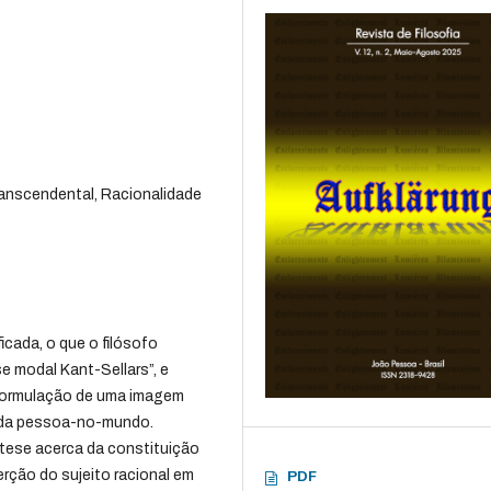
Transcendental, Racionalidade
icada, o que o filósofo
 modal Kant-Sellars”, e
 formulação de uma imagem
a da pessoa-no-mundo.
 tese acerca da constituição
rção do sujeito racional em
PDF