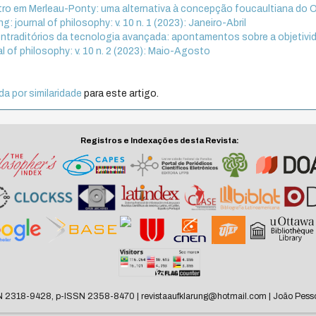
utro em Merleau-Ponty: uma alternativa à concepção foucaultiana do 
g: journal of philosophy: v. 10 n. 1 (2023): Janeiro-Abril
ntraditórios da tecnologia avançada: apontamentos sobre a objetivi
al of philosophy: v. 10 n. 2 (2023): Maio-Agosto
a por similaridade
para este artigo.
Registros e Indexações desta Revista:
N 2318-9428, p-ISSN 2358-8470 | revistaaufklarung@hotmail.com | João Pesso