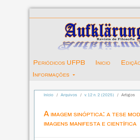
Periódicos UFPB
Inicio
Ediçã
Informações
Início
/
Arquivos
/
v. 12 n. 2 (2025)
/
Artigos
A imagem sinóptica: a tese mo
imagens manifesta e científica