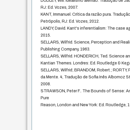
DUDLEY, Will. Idealismo alemão. Tradução de Ja
RJ: Ed. Vozes, 2007.
KANT, Immanuel. Crítica da razão pura. Traduç
Petrópolis, RJ: Ed. Vozes, 2012.
LANDY, David. Kant's inferentialism: The case 
2015.
SELLARS, Wilfrid. Science, Perception and Reali
Publishing Company, 1963.
SELLARS, Wilfrid. HONDERICH, Ted. Science an
Kantian Themes. Londres: Ed. Routledge & Kegan
SELLARS, Wilfrid; BRANDOM, Robert.; RORTY, Ri
da Mente. 4, Tradução de Sofia Inês Albornoz St
2008.
STRAWSON, Peter F.. The Bounds of Sense: An 
Pure
Reason, London and New York: Ed. Routledge, 1