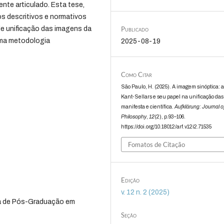
nte articulado. Esta tese,
os descritivos e normativos
de unificação das imagens da
Publicado
uma metodologia
2025-08-19
Como Citar
São Paulo, H. (2025). A imagem sinóptica: 
Kant-Sellars e seu papel na unificação da
manifesta e científica.
Aufklärung: Journal o
Philosophy
,
12
(2), p.93–106.
https://doi.org/10.18012/arf.v12i2.71535
Fomatos de Citação
Edição
v. 12 n. 2 (2025)
ma de Pós-Graduação em
Seção