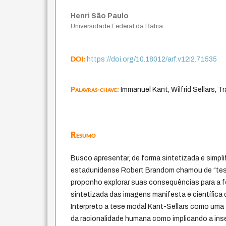
Henri São Paulo
Universidade Federal da Bahia
DOI:
https://doi.org/10.18012/arf.v12i2.71535
Palavras-chave:
Immanuel Kant, Wilfrid Sellars, 
Resumo
Busco apresentar, de forma sintetizada e simplif
estadunidense Robert Brandom chamou de “tese
proponho explorar suas consequências para a
sintetizada das imagens manifesta e científic
Interpreto a tese modal Kant-Sellars como uma
da racionalidade humana como implicando a inse