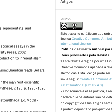
Artigos
Licença
, representing, and
Este trabalho está licenciado sob
licença
Creative Commons Attribut
International License
.
torical essays in the
Política de Direito Autoral par
sity Press, 2002.
itens publicados pela Revista:
duction to inferentialism.
1.Esta revista é regida por uma Li
Creative Commons aplicada a rev
ism: Brandom reads Sellars.
eletrônicas. Esta licença pode ser 
link a seguir:
Creative Commons Att
f the manifest-scientific
4.0 International (CC BY 4.0)
.
ynthese, v. 195, p. 1295-1320,
2.Consonante a essa politica, a re
declara que os autores são os det
gston/Ithaca: Ed. McGill-
do copyright de seus artigos sem r
e podem depositar o pós-print de 