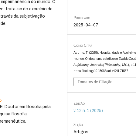
à impermanência do mundo. O
vo: trata-se do exercício de
através da subjetivação
Publicado
ude.
2025-04-07
Como Citar
Aquino, T. (2025). Hospitalidade e Acolhim
mundo: O idealismo estético de Evaldo Cout
Aufklärung: Journal of Philosophy
,
12
(1), p.1
https://doi.org/10.18012/arf.v12i1.71537
Fomatos de Citação
o
Edição
. Doutor em filosofia pela
v. 12 n. 1 (2025)
isa filosofia
 hermenêutica.
Seção
Artigos