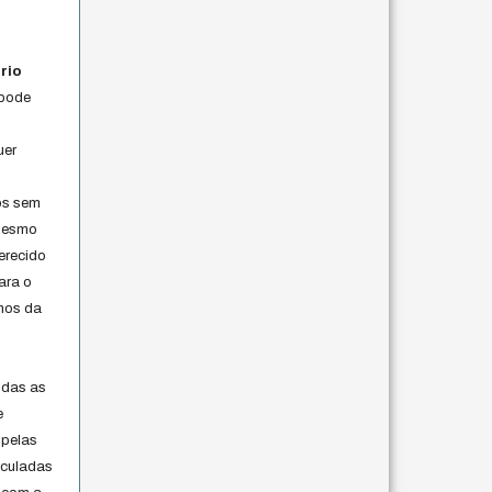
rio
 pode
uer
os sem
 mesmo
erecido
ara o
rmos da
s
odas as
e
 pelas
iculadas