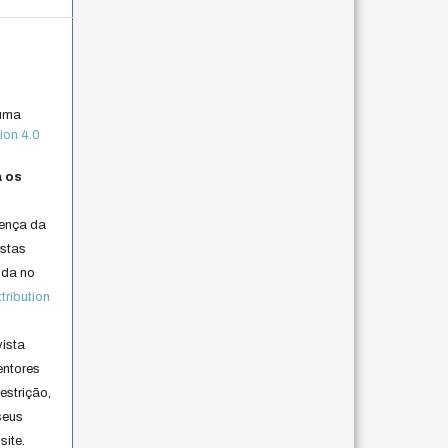
 uma
ion 4.0
a os
cença da
istas
lida no
ribution
vista
entores
estrição,
seus
site.