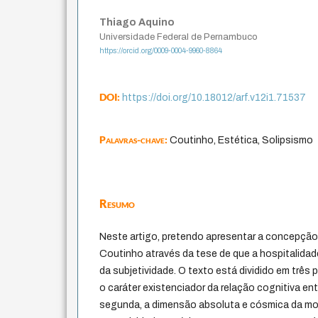
Thiago Aquino
Universidade Federal de Pernambuco
https://orcid.org/0009-0004-9960-8864
DOI:
https://doi.org/10.18012/arf.v12i1.71537
Palavras-chave:
Coutinho, Estética, Solipsismo
Resumo
Neste artigo, pretendo apresentar a concepção 
Coutinho através da tese de que a hospitalidade 
da subjetividade. O texto está dividido em três p
o caráter existenciador da relação cognitiva en
segunda, a dimensão absoluta e cósmica da morte,