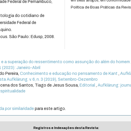
em seus artigos, em conformidade
dade Federal de Pernambuco,
Política de Boas Práticas da Revis
ntologia do cotidiano de
ersidade Federal de
Aquino.
cus. São Paulo: Edusp, 2008.
e e a superação do ressentimento como assunção do além do homem
1 (2023): Janeiro-Abril
do Pereira,
Conhecimento e educação no pensamento de Kant
,
Aufkl
vista Aufklärung. v. 6, n. 3 (2019), Setembro-Dezembro
 Lucena dos Santos, Tiago de Jesus Sousa,
Editorial
,
Aufklärung: journa
Espiritualidade
a por similaridade
para este artigo.
Registros e Indexações desta Revista: