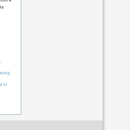
 com a
ta.
,
ärung:
l of