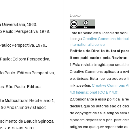
Licença
Universitária, 1963.
 Paulo: Perspectiva, 1978.
Este trabalho está licenciado sob
licença
Creative Commons Attribut
International License
.
aulo: Perspectiva, 1979..
Política de Direito Autoral par
itens publicados pela Revista:
Paulo: Editora Perspectiva,
1.Esta revista é regida por uma Li
Creative Commons aplicada a rev
 Paulo: Editora Perspectiva,
eletrônicas. Esta licença pode ser 
link a seguir:
Creative Commons Att
s. São Paulo: Editora
4.0 International (CC BY 4.0)
.
2.Consonante a essa politica, a re
 Multicultural, Recife, ano 1,
declara que os autores são os det
o 90 Anos". Entrevistador:
do copyright de seus artigos sem r
e podem depositar o pós-print de 
ascimento de Baruch Spinoza
artigos em qualquer repositório ou 
 7, p. 50-85. 2001.