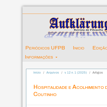
Periódicos UFPB
Inicio
Ediçã
Informações
Início
/
Arquivos
/
v. 12 n. 1 (2025)
/
Artigos
Hospitalidade e Acolhimento 
Coutinho