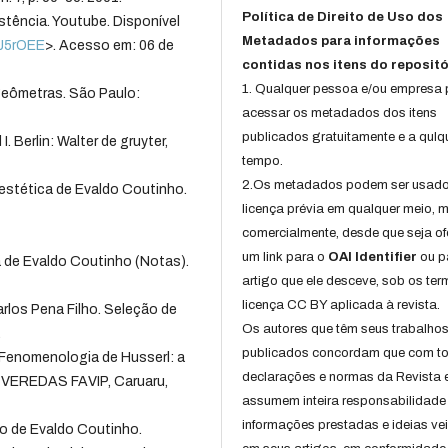
Política de Direito de Uso dos
stência. Youtube. Disponível
Metadados para informações
qJ5rOEE
>. Acesso em: 06 de
contidas nos itens do repositó
1. Qualquer pessoa e/ou empresa
geômetras. São Paulo:
acessar os metadados dos itens
publicados gratuitamente e a qulq
 Berlin: Walter de gruyter,
tempo.
2.Os metadados podem ser usad
stética de Evaldo Coutinho.
licença prévia em qualquer meio,
comercialmente, desde que seja of
um link para o
OAI Identifier
ou p
 de Evaldo Coutinho (Notas).
artigo que ele desceve, sob os te
licença CC BY aplicada à revista.
los Pena Filho. Seleção de
Os autores que têm seus trabalho
.
publicados concordam que com t
Fenomenologia de Husserl: a
declarações e normas da Revista 
n: VEREDAS FAVIP, Caruaru,
assumem inteira responsabilidade
informações prestadas e ideias ve
o de Evaldo Coutinho.