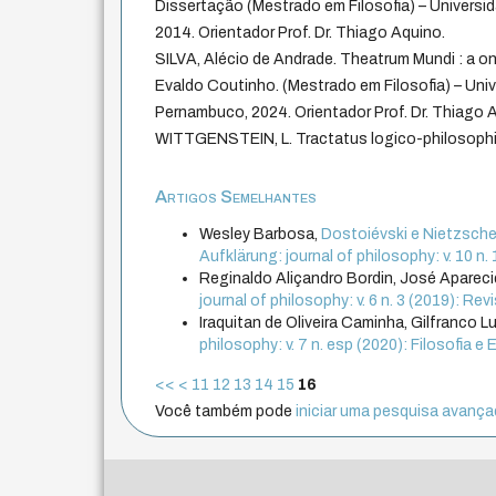
Dissertação (Mestrado em Filosofia) – Universi
2014. Orientador Prof. Dr. Thiago Aquino.
SILVA, Alécio de Andrade. Theatrum Mundi : a o
Evaldo Coutinho. (Mestrado em Filosofia) – Univ
Pernambuco, 2024. Orientador Prof. Dr. Thiago 
WITTGENSTEIN, L. Tractatus logico-philosophi
Artigos Semelhantes
Wesley Barbosa,
Dostoiévski e Nietzsch
Aufklärung: journal of philosophy: v. 10 n. 
Reginaldo Aliçandro Bordin, José Apareci
journal of philosophy: v. 6 n. 3 (2019): Re
Iraquitan de Oliveira Caminha, Gilfranco
philosophy: v. 7 n. esp (2020): Filosofia e 
<<
<
11
12
13
14
15
16
Você também pode
iniciar uma pesquisa avançad