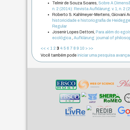
Telmir de Souza Soares,
Sobre A Dimensã
n. 2 (2014): Revista Aufklärung. v. 1, n. 
Roberto S. Kahlmeyer-Mertens, Giovani 
historicidade e historiografia de Heidegg
Regular
Josenir Lopes Dettoni,
Para além do egoí
ecológica
,
Aufklärung: journal of philosop
<<
<
1
2
3
4
5
6
7
8
9
10
>
>>
Você também pode
iniciar uma pesquisa avançad