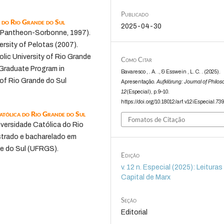
Publicado
a do Rio Grande do Sul
2025-04-30
I (Pantheon-Sorbonne, 1997).
ersity of Pelotas (2007).
lic University of Rio Grande
Como Citar
e Graduate Program in
Bavaresco , . A. ., & Esswein , L. C. . (2025).
 of Rio Grande do Sul
Apresentação.
Aufklärung: Journal of Philo
12
(Especial), p.9–10.
https://doi.org/10.18012/arf.v12iEspecial.73
Católica do Rio Grande do Sul
Fomatos de Citação
iversidade Católica do Rio
trado e bacharelado em
de do Sul (UFRGS).
Edição
v. 12 n. Especial (2025): Leituras
Capital de Marx
Seção
Editorial