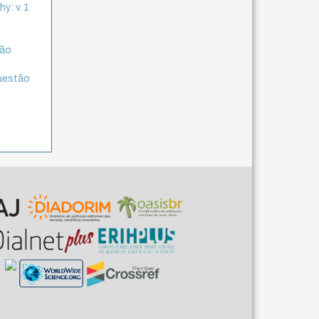
y: v. 1
ção
questão