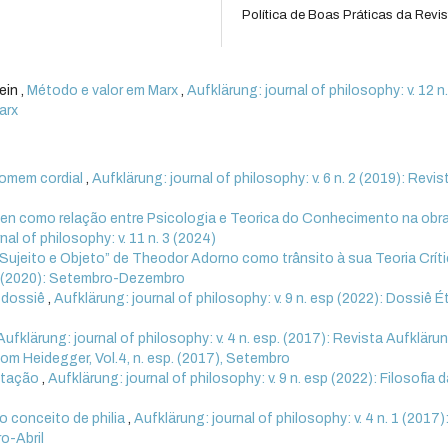
Política de Boas Práticas da Revis
in ,
Método e valor em Marx
,
Aufklärung: journal of philosophy: v. 12 n
arx
homem cordial
,
Aufklärung: journal of philosophy: v. 6 n. 2 (2019): Revis
en como relação entre Psicologia e Teorica do Conhecimento na obr
nal of philosophy: v. 11 n. 3 (2024)
Sujeito e Objeto” de Theodor Adorno como trânsito à sua Teoria Crít
. 3 (2020): Setembro-Dezembro
 dossiê
,
Aufklärung: journal of philosophy: v. 9 n. esp (2022): Dossiê É
Aufklärung: journal of philosophy: v. 4 n. esp. (2017): Revista Aufklärun
m Heidegger, Vol.4, n. esp. (2017), Setembro
ntação
,
Aufklärung: journal of philosophy: v. 9 n. esp (2022): Filosofia 
o conceito de philia
,
Aufklärung: journal of philosophy: v. 4 n. 1 (2017)
ro-Abril