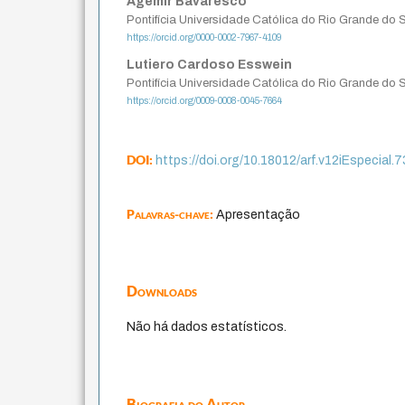
Agemir Bavaresco
Pontifícia Universidade Católica do Rio Grande do 
https://orcid.org/0000-0002-7967-4109
Lutiero Cardoso Esswein
Pontifícia Universidade Católica do Rio Grande do 
https://orcid.org/0009-0008-0045-7664
DOI:
https://doi.org/10.18012/arf.v12iEspecial.
Palavras-chave:
Apresentação
Downloads
Não há dados estatísticos.
Biografia do Autor