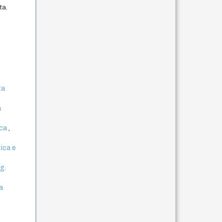
ta.
.
ta
a
ica
,
tica e
g.
da
: