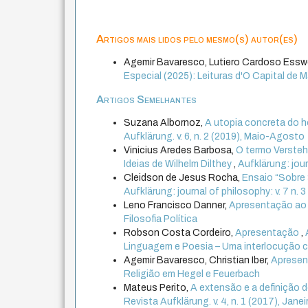
Artigos mais lidos pelo mesmo(s) autor(es)
Agemir Bavaresco, Lutiero Cardoso Esswe
Especial (2025): Leituras d'O Capital de M
Artigos Semelhantes
Suzana Albornoz,
A utopia concreta do 
Aufklärung. v. 6, n. 2 (2019), Maio-Agosto
Vinicius Aredes Barbosa,
O termo Versteh
Ideias de Wilhelm Dilthey
,
Aufklärung: jour
Cleidson de Jesus Rocha,
Ensaio “Sobre 
Aufklärung: journal of philosophy: v. 7 n
Leno Francisco Danner,
Apresentação ao
Filosofia Política
Robson Costa Cordeiro,
Apresentação
,
Linguagem e Poesia – Uma interlocução co
Agemir Bavaresco, Christian Iber,
Aprese
Religião em Hegel e Feuerbach
Mateus Perito,
A extensão e a definição d
Revista Aufklärung. v. 4, n. 1 (2017), Janei