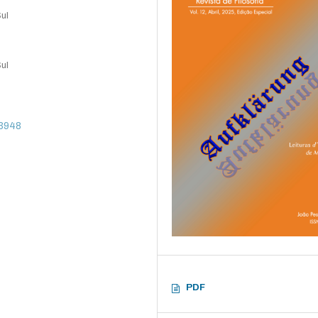
Sul
Sul
73948
PDF