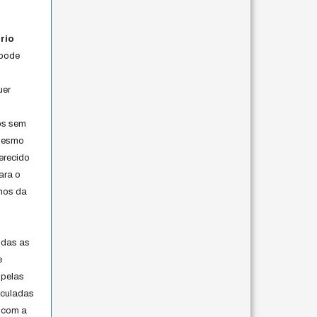
rio
 pode
uer
os sem
 mesmo
erecido
ara o
rmos da
s
odas as
e
 pelas
iculadas
 com a