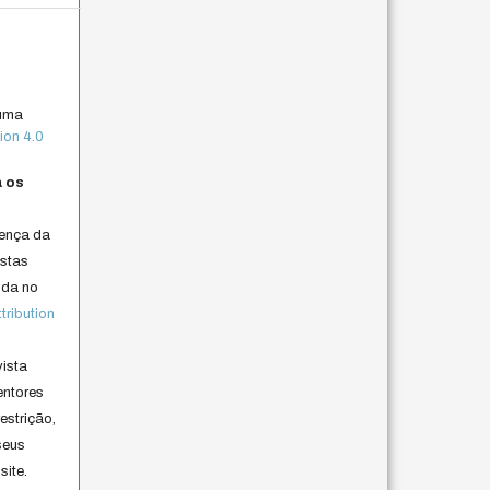
 uma
ion 4.0
a os
cença da
istas
lida no
ribution
vista
entores
estrição,
seus
site.