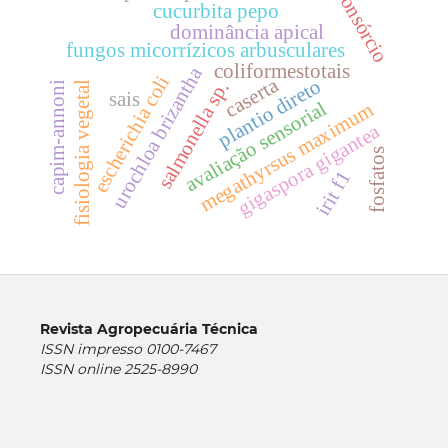
consórcio
cucurbita pepo
dominância apical
fungos micorrízicos arbusculares
coliformestotais
urochloa brizantha
escherichia coli
caserta
plantio direto
salmonella sp.
capim-annoni
fisiologia vegetal
sais
avaliação sensorial
m
gigaspora gigantea
m
e
g
a
t
h
y
r
s
u
s
m
a
x
i
m
u
fosfatos
irit f1
Revista Agropecuária Técnica
ISSN impresso 0100-7467
ISSN online 2525-8990