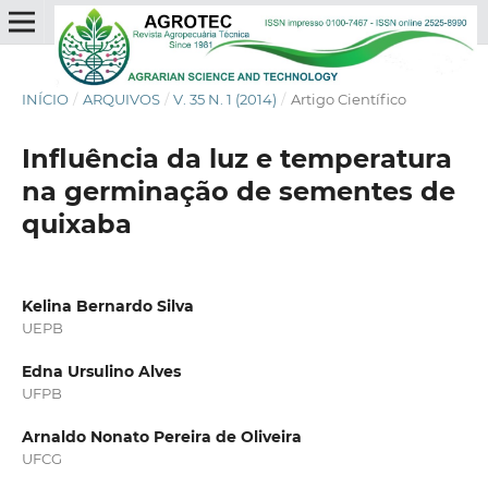
INÍCIO
/
ARQUIVOS
/
V. 35 N. 1 (2014)
/
Artigo Científico
Influência da luz e temperatura
na germinação de sementes de
quixaba
Kelina Bernardo Silva
UEPB
Edna Ursulino Alves
UFPB
Arnaldo Nonato Pereira de Oliveira
UFCG