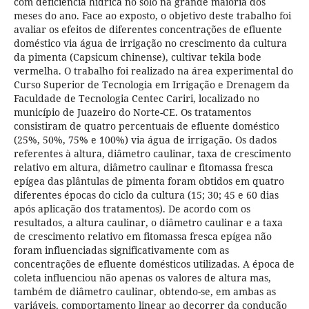
com deficiência hídrica no solo na grande maioria dos
meses do ano. Face ao exposto, o objetivo deste trabalho foi
avaliar os efeitos de diferentes concentrações de efluente
doméstico via água de irrigação no crescimento da cultura
da pimenta (Capsicum chinense), cultivar tekila bode
vermelha. O trabalho foi realizado na área experimental do
Curso Superior de Tecnologia em Irrigação e Drenagem da
Faculdade de Tecnologia Centec Cariri, localizado no
município de Juazeiro do Norte-CE. Os tratamentos
consistiram de quatro percentuais de efluente doméstico
(25%, 50%, 75% e 100%) via água de irrigação. Os dados
referentes à altura, diâmetro caulinar, taxa de crescimento
relativo em altura, diâmetro caulinar e fitomassa fresca
epígea das plântulas de pimenta foram obtidos em quatro
diferentes épocas do ciclo da cultura (15; 30; 45 e 60 dias
após aplicação dos tratamentos). De acordo com os
resultados, a altura caulinar, o diâmetro caulinar e a taxa
de crescimento relativo em fitomassa fresca epígea não
foram influenciadas significativamente com as
concentrações de efluente domésticos utilizadas. A época de
coleta influenciou não apenas os valores de altura mas,
também de diâmetro caulinar, obtendo-se, em ambas as
variáveis, comportamento linear ao decorrer da condução