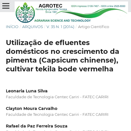
INÍCIO
/
ARQUIVOS
/
V. 35 N. 1 (2014)
/
Artigo Científico
Utilização de efluentes
domésticos no crescimento da
pimenta (Capsicum chinense),
cultivar tekila bode vermelha
Leonaria Luna Silva
Faculdade de Tecnologia Centec Cariri - FATEC CARIRI
Clayton Moura Carvalho
Faculdade de Tecnologia Centec Cariri - FATEC CARIRI
Rafael da Paz Ferreira Souza