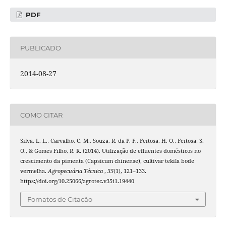
PDF
PUBLICADO
2014-08-27
COMO CITAR
Silva, L. L., Carvalho, C. M., Souza, R. da P. F., Feitosa, H. O., Feitosa, S.
O., & Gomes Filho, R. R. (2014). Utilização de efluentes domésticos no
crescimento da pimenta (Capsicum chinense), cultivar tekila bode
vermelha.
Agropecuária Técnica
,
35
(1), 121–133.
https://doi.org/10.25066/agrotec.v35i1.19440
Fomatos de Citação