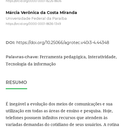
https://orcid.org/0000-0001-8226-8606
Márcia Verônica da Costa Miranda
Universidade Federal da Paraíba
https://orcid.org/0000-0001-8636-1349
DOI:
https://doi.org/10.25066/agrotec.v40i3-4.44348
Ferramenta pedagógica, Interatividade,
Palavras-chave:
Tecnologia da informação
RESUMO
É inegável a evolução dos meios de comunicações e sua
utilização em todas as áreas de ensino e pesquisa. Hoje,
telefones possuem infinitos recursos que atendem às
variadas demandas do cotidiano de seus usuários. A rotina