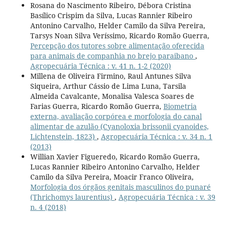
Rosana do Nascimento Ribeiro, Débora Cristina
Basílico Crispim da Silva, Lucas Rannier Ribeiro
Antonino Carvalho, Helder Camilo da Silva Pereira,
Tarsys Noan Silva Veríssimo, Ricardo Romão Guerra,
Percepção dos tutores sobre alimentação oferecida
para animais de companhia no brejo paraibano
,
Agropecuária Técnica : v. 41 n. 1-2 (2020)
Millena de Oliveira Firmino, Raul Antunes Silva
Siqueira, Arthur Cássio de Lima Luna, Tarsila
Almeida Cavalcante, Monalisa Valesca Soares de
Farias Guerra, Ricardo Romão Guerra,
Biometria
externa, avaliação corpórea e morfologia do canal
alimentar de azulão (Cyanoloxia brissonii cyanoides,
Lichtenstein, 1823)
,
Agropecuária Técnica : v. 34 n. 1
(2013)
Willian Xavier Figueredo, Ricardo Romão Guerra,
Lucas Rannier Ribeiro Antonino Carvalho, Helder
Camilo da Silva Pereira, Moacir Franco Oliveira,
Morfologia dos órgãos genitais masculinos do punaré
(Thrichomys laurentius)
,
Agropecuária Técnica : v. 39
n. 4 (2018)