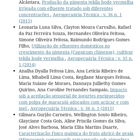
Alcântara,
Produção da pimenta tekila bode vermelha
irrigada com efluente tratado sob diferentes
concentrações
,
Agropecuária Técnica : v. 36 n. 1
(2015)
Leonaria Luna Silva, Clayton Moura Carvalho, Rafael
da Paz Ferreira Souza, Hernandes Oliveira Feitosa,
Simone Oliveira Feitosa, Raimundo Rodrigues Gomes
Filho,
Utilização de efluentes domésticos no
crescimento da pimenta (Capsicum chinense), cultivar
tekila bode vermelha
,
Agropecuária Técnica : v. 35 n.
1 (2014)
Analha Dyalla Feitosa Lins, Ana Letícia Ribeiro de
Lima, Mhabell Lima Costa, Regilane Marques Feitosa,
Maria Suiane de Moraes, Dannaya Julliethy Gomes
Quirino, Ana Coroline Fernandes Sampaio,
Impacto
sob a aceitação sensorial de iogurtes enriquecidos
com polpa de maracujá adoçados com açúcar e com
mel
,
Agropecuária Técnica : v. 36 n. 1 (2015)
Gilmara Gurjão Carneiro, Wellington Souto Ribeiro,
Glayciane Costa Gois, Aline Priscila Gomes da Silva,
José Alves Barbosa, Maria Elita Martins Duarte,
Caracterização Fisico química do fruto abricó de praia
(Mimusopsis comersonii) armazenado sob atmosfera