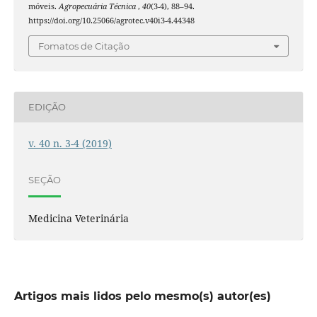
móveis.
Agropecuária Técnica
,
40
(3-4), 88–94.
https://doi.org/10.25066/agrotec.v40i3-4.44348
Fomatos de Citação
EDIÇÃO
v. 40 n. 3-4 (2019)
SEÇÃO
Medicina Veterinária
Artigos mais lidos pelo mesmo(s) autor(es)