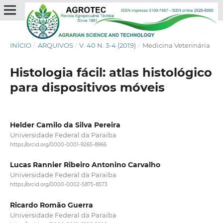
INÍCIO
/
ARQUIVOS
/
V. 40 N. 3-4 (2019)
/
Medicina Veterinária
Histologia fácil: atlas histológico
para dispositivos móveis
Helder Camilo da Silva Pereira
Universidade Federal da Paraíba
https://orcid.org/0000-0001-9265-8966
Lucas Rannier Ribeiro Antonino Carvalho
Universidade Federal da Paraíba
https://orcid.org/0000-0002-5875-8573
Ricardo Romão Guerra
Universidade Federal da Paraíba