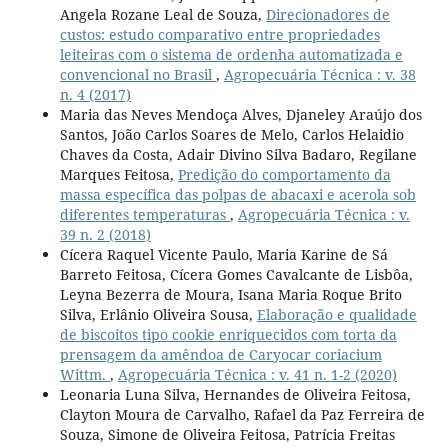
Angela Rozane Leal de Souza,
Direcionadores de
custos: estudo comparativo entre propriedades
leiteiras com o sistema de ordenha automatizada e
convencional no Brasil
,
Agropecuária Técnica : v. 38
n. 4 (2017)
Maria das Neves Mendoça Alves, Djaneley Araújo dos
Santos, João Carlos Soares de Melo, Carlos Helaidio
Chaves da Costa, Adair Divino Silva Badaro, Regilane
Marques Feitosa,
Predição do comportamento da
massa específica das polpas de abacaxi e acerola sob
diferentes temperaturas
,
Agropecuária Técnica : v.
39 n. 2 (2018)
Cícera Raquel Vicente Paulo, Maria Karine de Sá
Barreto Feitosa, Cícera Gomes Cavalcante de Lisbôa,
Leyna Bezerra de Moura, Isana Maria Roque Brito
Silva, Erlânio Oliveira Sousa,
Elaboração e qualidade
de biscoitos tipo cookie enriquecidos com torta da
prensagem da amêndoa de Caryocar coriacium
Wittm.
,
Agropecuária Técnica : v. 41 n. 1-2 (2020)
Leonaria Luna Silva, Hernandes de Oliveira Feitosa,
Clayton Moura de Carvalho, Rafael da Paz Ferreira de
Souza, Simone de Oliveira Feitosa, Patrícia Freitas