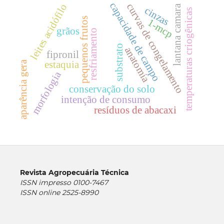
capacidade de campo
curvas de congelamento
leites acidófilo
lantana camara
cinzas
temperaturas criogênicas
pequenos frutos
1-mcp
grãos
resfriamento
substrato
anatomia
fipronil
aparência gera
estaquia
morfologia
conservação do solo
intenção de consumo
resíduos de abacaxi
Revista Agropecuária Técnica
ISSN impresso 0100-7467
ISSN online 2525-8990