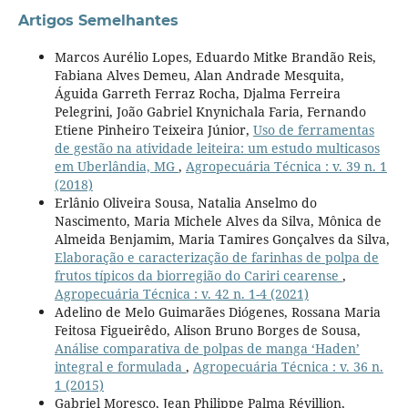
Artigos Semelhantes
Marcos Aurélio Lopes, Eduardo Mitke Brandão Reis,
Fabiana Alves Demeu, Alan Andrade Mesquita,
Águida Garreth Ferraz Rocha, Djalma Ferreira
Pelegrini, João Gabriel Knynichala Faria, Fernando
Etiene Pinheiro Teixeira Júnior,
Uso de ferramentas
de gestão na atividade leiteira: um estudo multicasos
em Uberlândia, MG
,
Agropecuária Técnica : v. 39 n. 1
(2018)
Erlânio Oliveira Sousa, Natalia Anselmo do
Nascimento, Maria Michele Alves da Silva, Mônica de
Almeida Benjamim, Maria Tamires Gonçalves da Silva,
Elaboração e caracterização de farinhas de polpa de
frutos típicos da biorregião do Cariri cearense
,
Agropecuária Técnica : v. 42 n. 1-4 (2021)
Adelino de Melo Guimarães Diógenes, Rossana Maria
Feitosa Figueirêdo, Alison Bruno Borges de Sousa,
Análise comparativa de polpas de manga ‘Haden’
integral e formulada
,
Agropecuária Técnica : v. 36 n.
1 (2015)
Gabriel Moresco, Jean Philippe Palma Révillion,