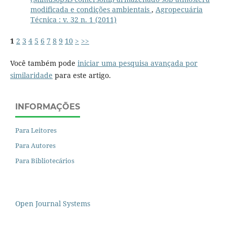
modificada e condições ambientais
,
Agropecuária
Técnica : v. 32 n. 1 (2011)
1
2
3
4
5
6
7
8
9
10
>
>>
Você também pode
iniciar uma pesquisa avançada por
similaridade
para este artigo.
INFORMAÇÕES
Para Leitores
Para Autores
Para Bibliotecários
Open Journal Systems